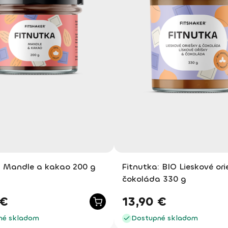
: Mandle a kakao 200 g
Fitnutka: BIO Lieskové ori
čokoláda 330 g
€
13,90
€
né skladom
Dostupné skladom