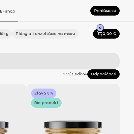
Prihlásenie
E-shop
0
íčky
Plány a konzultácie na mieru
0,00
€
5 výsledkov
Odporúčané
Zľava 8%
Bio produkt