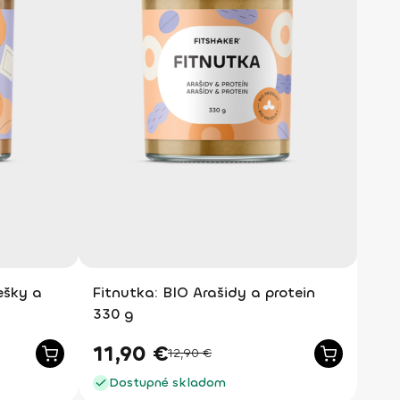
ešky a
Fitnutka: BIO Arašidy a protein
330 g
11,90
€
12,90
€
Dostupné skladom