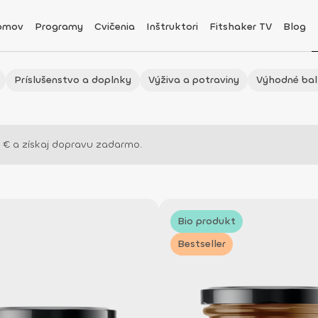
omov
Programy
Cvičenia
Inštruktori
Fitshaker TV
Blog
Príslušenstvo a doplnky
Výživa a potraviny
Výhodné bal
0
€
a získaj dopravu zadarmo.
Bio produkt
Bestseller