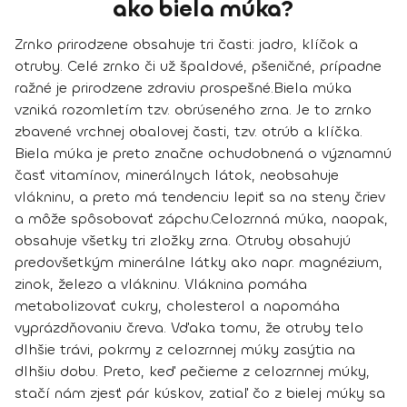
ako biela múka?
Zrnko prirodzene obsahuje tri časti: jadro, klíčok a
otruby. Celé zrnko či už špaldové, pšeničné, prípadne
ražné je prirodzene zdraviu prospešné.
Biela múka
vzniká rozomletím tzv. obrúseného zrna. Je to zrnko
zbavené vrchnej obalovej časti, tzv. otrúb a klíčka.
Biela múka je preto značne ochudobnená o významnú
časť vitamínov, minerálnych látok, neobsahuje
vlákninu, a preto má tendenciu lepiť sa na steny čriev
a môže spôsobovať zápchu.
Celozrnná múka, naopak,
obsahuje všetky tri zložky zrna. Otruby obsahujú
predovšetkým minerálne látky ako napr. magnézium,
zinok, železo a vlákninu. Vláknina pomáha
metabolizovať cukry, cholesterol a napomáha
vyprázdňovaniu čreva. Vďaka tomu, že otruby telo
dlhšie trávi, pokrmy z celozrnnej múky zasýtia na
dlhšiu dobu. Preto, keď pečieme z celozrnnej múky,
stačí nám zjesť pár kúskov, zatiaľ čo z bielej múky sa