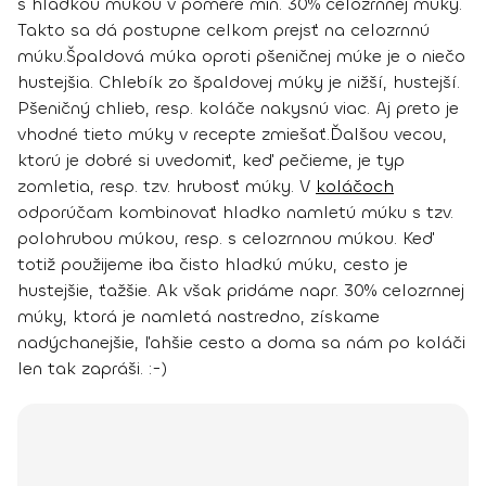
s hladkou múkou v pomere min. 30% celozrnnej múky.
Takto sa dá postupne celkom prejsť na celozrnnú
múku.
Špaldová múka oproti pšeničnej múke je o niečo
hustejšia. Chlebík zo špaldovej múky je nižší, hustejší.
Pšeničný chlieb, resp. koláče nakysnú viac. Aj preto je
vhodné tieto múky v recepte zmiešať.
Ďalšou vecou,
ktorú je dobré si uvedomiť, keď pečieme, je typ
zomletia, resp. tzv. hrubosť múky. V
koláčoch
odporúčam kombinovať hladko namletú múku s tzv.
polohrubou múkou, resp. s celozrnnou múkou. Keď
totiž použijeme iba čisto hladkú múku, cesto je
hustejšie, ťažšie. Ak však pridáme napr. 30% celozrnnej
múky, ktorá je namletá nastredno, získame
nadýchanejšie, ľahšie cesto a doma sa nám po koláči
len tak zapráši. :-)