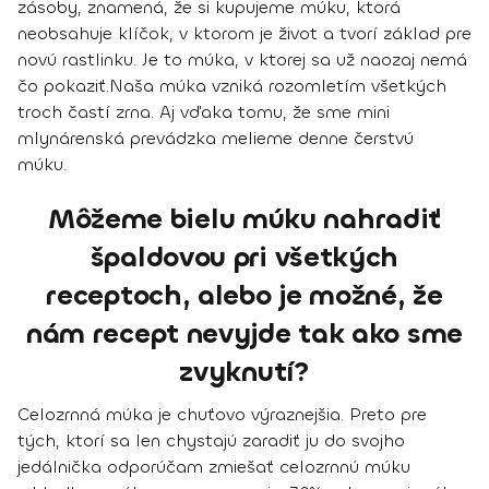
zásoby, znamená, že si kupujeme múku, ktorá
neobsahuje klíčok, v ktorom je život a tvorí základ pre
novú rastlinku. Je to múka, v ktorej sa už naozaj nemá
čo pokaziť.
Naša múka vzniká rozomletím všetkých
troch častí zrna. Aj vďaka tomu, že sme mini
mlynárenská prevádzka melieme denne čerstvú
múku.
Môžeme bielu múku nahradiť
špaldovou pri všetkých
receptoch, alebo je možné, že
nám recept nevyjde tak ako sme
zvyknutí?
Celozrnná múka je chuťovo výraznejšia. Preto pre
tých, ktorí sa len chystajú zaradiť ju do svojho
jedálnička odporúčam zmiešať celozrnnú múku