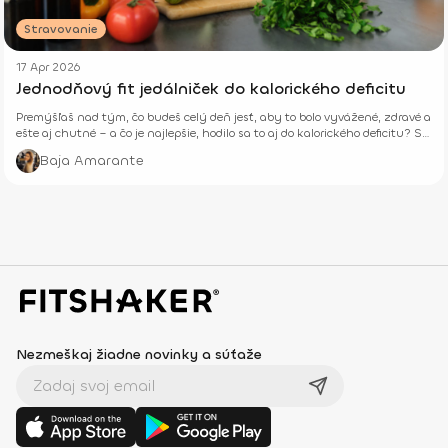
Stravovanie
17 Apr 2026
Jednodňový fit jedálniček do kalorického deficitu
Premýšľaš nad tým, čo budeš celý deň jesť, aby to bolo vyvážené, zdravé a
ešte aj chutné – a čo je najlepšie, hodilo sa to aj do kalorického deficitu? Si
tu správne.
Baja Amarante
Nezmeškaj žiadne novinky a súťaže