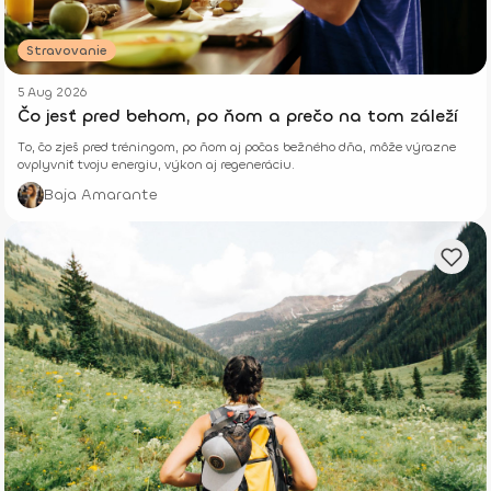
Stravovanie
5 Aug 2026
Čo jesť pred behom, po ňom a prečo na tom záleží
To, čo zješ pred tréningom, po ňom aj počas bežného dňa, môže výrazne
ovplyvniť tvoju energiu, výkon aj regeneráciu.
Baja Amarante