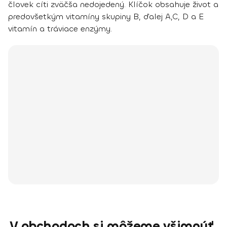
človek cíti zväčša nedojedený. Klíčok obsahuje život a
predovšetkým vitamíny skupiny B, ďalej A,C, D a E
vitamín a tráviace enzýmy.
V obchodoch si môžeme všimnúť,