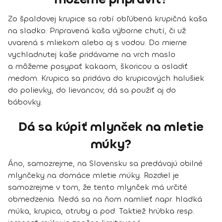
Zo špaldovej krupice sa robí obľúbená krupičná kaša
na sladko. Pripravená kaša výborne chutí, či už
uvarená s mliekom alebo aj s vodou. Do mierne
vychladnutej kaše pridávame na vrch maslo
a môžeme posypať kakaom, škoricou a osladiť
medom. Krupica sa pridáva do krupicových halušiek
do polievky, do lievancov, dá sa použiť aj do
bábovky.
Dá sa kúpiť mlynček na mletie
múky?
Áno, samozrejme, na Slovensku sa predávajú obilné
mlynčeky na domáce mletie múky. Rozdiel je
samozrejme v tom, že tento mlynček má určité
obmedzenia. Nedá sa na ňom namlieť napr. hladká
múka, krupica, otruby a pod. Taktiež hrúbka resp.