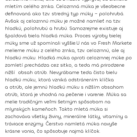
mletím celého zrnka. Celozrnná múka je všeobecne
definovaná ako tzv. stredný typ múky – polohrubá.
Avšak aj celozrnnú múku je možné namlieť na tzv.
hladkú, polohrubú a hrubú. Samozrejme existuje aj
špaldová biela hladká múka. Proces výroby bielej
múky sme už spomínali vyššie.
U nás vo Fresh Markete
melieme múku z celého zrnka, tzv. celozrnnú, ale aj
hladkú múku. Hladká múka oproti celozrnnej múke po
zomletí prechádza cez sitko, a teda má prirodzene
nižší obsah otrúb. Nevyrábame teda čisto bielu
hladkú múku, ktorá vzniká odstránením klíčka
a otrúb, ale jemnú hladkú múku s nižším obsahom
otrúb, ktorá je vhodná na pečenie i varenie. Múka sa
melie tradičným veľmi šetrným spôsobom na
mlynských kameňoch. Takto mletá múka si
zachováva všetky živiny, minerálne látky, vitamíny a
tráviace enzýmy. Čerstvo namletá múka navyše
krásne vonia, čo spôsobuje najmä klíčok.