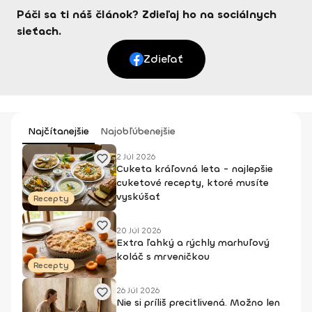
Páči sa ti náš článok? Zdieľaj ho na sociálnych
sieťach.
Zdieľať
Najčítanejšie
Najobľúbenejšie
2 Júl 2026
Cuketa kráľovná leta - najlepšie
cuketové recepty, ktoré musíte
vyskúšať
Recepty
20 Júl 2026
Extra ľahký a rýchly marhuľový
koláč s mrveničkou
Recepty
26 Júl 2026
Nie si príliš precitlivená. Možno len