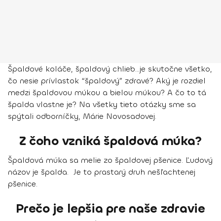
Špaldové koláče, špaldový chlieb…je skutočne všetko,
čo nesie prívlastok “špaldový” zdravé? Aký je rozdiel
medzi špaldovou múkou a bielou múkou? A čo to tá
špalda vlastne je? Na všetky tieto otázky sme sa
spýtali odborníčky, Márie Novosadovej.
Z čoho vzniká špaldová múka?
Špaldová múka sa melie zo špaldovej pšenice. Ľudový
názov je špalda. Je to prastarý druh nešľachtenej
pšenice.
Prečo je lepšia pre naše zdravie