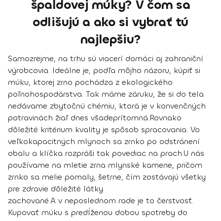
špaldovej múky? V čom sa
odlišujú a ako si vybrať tú
najlepšiu?
Samozrejme, na trhu sú viacerí domáci aj zahraniční
výrobcovia. Ideálne je, podľa môjho názoru, kúpiť si
múku, ktorej zrno pochádza z ekologického
poľnohospodárstva. Tak máme záruku, že si do tela
nedávame zbytočnú chémiu, ktorá je v konvenčných
potravinách žiaľ dnes všadeprítomná.
Rovnako
dôležité kritérium kvality je spôsob spracovania. Vo
veľkokapacitných mlynoch sa zrnko po odstránení
obalu a klíčka rozpráši tak povediac na prach.
U nás
používame na mletie zrna mlynské kamene, pričom
zrnko sa melie pomaly, šetrne, čím zostávajú všetky
pre zdravie dôležité látky
zachované.
A v neposlednom rade je to čerstvosť.
Kupovať múku s predĺženou dobou spotreby do