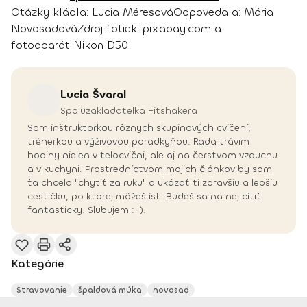
Otázky kládla:
Lucia Méresová
Odpovedala:
Mária
Novosadová
Zdroj fotiek:
pixabay.com a
fotoaparát Nikon D50
Lucia
Švaral
Spoluzakladateľka Fitshakera
Som inštruktorkou rôznych skupinových cvičení,
trénerkou a výživovou poradkyňou. Rada trávim
hodiny nielen v telocvični, ale aj na čerstvom vzduchu
a v kuchyni. Prostredníctvom mojich článkov by som
ťa chcela "chytiť za ruku" a ukázať ti zdravšiu a lepšiu
cestičku, po ktorej môžeš ísť. Budeš sa na nej cítiť
fantasticky. Sľubujem :-).
Kategórie
Stravovanie
špaldová múka
novosad