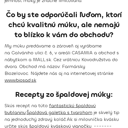
jemnosť múky je značne limitovaná.
Čo by ste odporúčali ľuďom, ktorí
chcú kvalitnú múku, ale nemajú
to blízko k vám do obchodu?
My múku predávame a zároveň aj vyrábame
na Galvániho ulici č. 6, v areáli CASAMIA a obchod s
nábytkom a MALL.sk. Cez vrátnicu Kovodružstva do
dvora. Obchod má názov: F
armársky
Biozelovoc
.
Nájdete nás aj na internetovej stránke
www.biosad.sk
Recepty zo špaldovej múky:
Skús recept na túto
fantastickú špaldovú
bublaninu
.
Špaldová galetka s tvarohom
je skvelý tip
na jednoduchý zdravý koláč.
Ak si milovníčka kvásku
určite skús
špaldovú kváskovú vianočku
.
-------