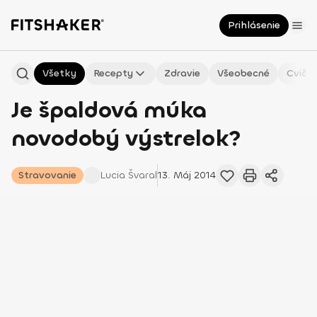
Prihlásenie
Všetky
Recepty
Zdravie
Všeobecné
Cvičen
Je špaldová múka
novodobý výstrelok?
Stravovanie
Lucia
Švaral
13. Máj 2014