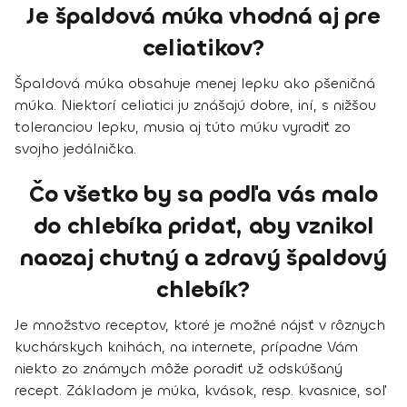
Je špaldová múka vhodná aj pre
celiatikov?
Špaldová múka obsahuje menej lepku ako pšeničná
múka. Niektorí celiatici ju znášajú dobre, iní, s nižšou
toleranciou lepku, musia aj túto múku vyradiť zo
svojho jedálnička.
Čo všetko by sa podľa vás malo
do chlebíka pridať, aby vznikol
naozaj chutný a zdravý špaldový
chlebík?
Je množstvo receptov, ktoré je možné nájsť v rôznych
kuchárskych knihách, na internete, prípadne Vám
niekto zo známych môže poradiť už odskúšaný
recept. Základom je múka, kvások, resp. kvasnice, soľ