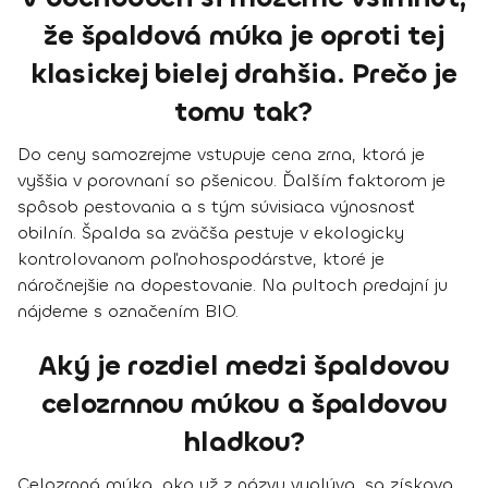
že špaldová múka je oproti tej
klasickej bielej drahšia. Prečo je
tomu tak?
Do ceny samozrejme vstupuje cena zrna, ktorá je
vyššia v porovnaní so pšenicou. Ďalším faktorom je
spôsob pestovania a s tým súvisiaca výnosnosť
obilnín. Špalda sa zväčša pestuje v ekologicky
kontrolovanom poľnohospodárstve, ktoré je
náročnejšie na dopestovanie. Na pultoch predajní ju
nájdeme s označením BIO.
Aký je rozdiel medzi špaldovou
celozrnnou múkou a špaldovou
hladkou?
Celozrnná múka, ako už z názvu vyplýva, sa získava