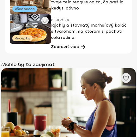
tvoje telo reaguje na to, čo prežilo
kedysi dávno
Všeobecné
8 Júl 2024
Rýchly a šťavnatý marhuľový koláč
s tvarohom, na ktorom si pochutí
celá rodina
Recepty
Zobraziť viac
Mohlo by ťa zaujímať