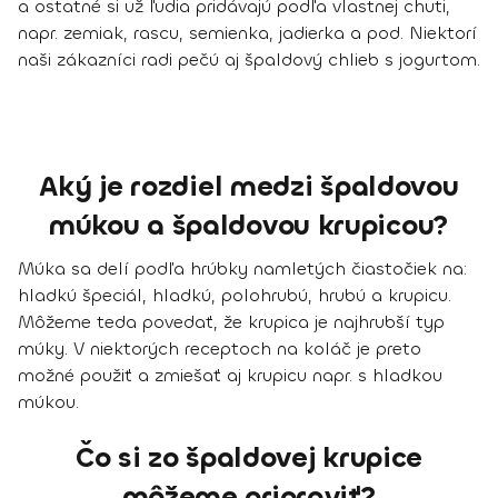
a ostatné si už ľudia pridávajú podľa vlastnej chuti,
napr. zemiak, rascu, semienka, jadierka a pod. Niektorí
naši zákazníci radi pečú aj špaldový chlieb s jogurtom.
Aký je rozdiel medzi špaldovou
múkou a špaldovou krupicou?
Múka sa delí podľa hrúbky namletých čiastočiek na:
hladkú špeciál, hladkú, polohrubú, hrubú a krupicu.
Môžeme teda povedať, že krupica je najhrubší typ
múky. V niektorých receptoch na koláč je preto
možné použiť a zmiešať aj krupicu napr. s hladkou
múkou.
Čo si zo špaldovej krupice
môžeme pripraviť?