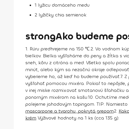
1 lyžicu domáceho medu
2 lyžičky chia semienok
strongAko budeme pos
1. Rúru predhrejeme na 150 ℃.
2. Vo vodnom kúp
bielkov. Bielka vyšľaháme do peny a žĺtka s vi
sneh, kôru z citróna a med. Všetko spolu pori
minút, alebo kým sa nezačnú okraje odlepovať
vyberieme ho, až keď ho budeme používať.
7. 
vyšľahať pomocou mixéra. Pokiaľ to nepôjde, 
v inej miske rozmixovať smotanovú šľahačku a 
ponorným mixérom na kašu.
10. Ochutíme med
polejeme jahodovým topingom.
TIP:
Namiesto k
mascarpone a tvarohu, pokrytá grepom
2.
Kak
krém
Výživové hodnoty na 1 ks (cca 135 g):