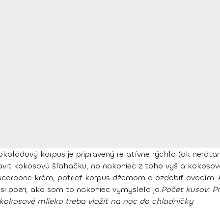
oládový korpus je pripravený relatívne rýchlo (ak nerátam 
aviť kokosovú šľahačku, no nakoniec z toho vyšla kokos
scarpone krém, potrieť korpus džemom a ozdobiť ovocím. Al
si pozri, ako som to nakoniec vymyslela ja.
Počet kusov:
Pr
kokosové mlieko treba vložiť na noc do chladničky