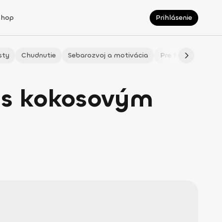
Shop
Prihlásenie
sty
Chudnutie
Sebarozvoj a motivácia
Pre fitmaminky
y s kokosovým