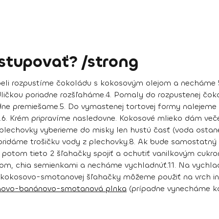
tupovať? /strong
eli rozpustíme čokoládu s kokosovým olejom a necháme 5
dličkou poriadne rozšľaháme.
4. Pomaly do rozpustenej čok
adne premiešame.
5. Do vymastenej tortovej formy nalejem
.
6. Krém pripravíme nasledovne. Kokosové mlieko dám veče
Z plechovky vyberieme do misky len hustú časť (voda ostane
pridáme trošičku vody z plechovky.
8. Ak bude samostatný
potom tieto 2 šľahačky spojiť a ochutiť vanilkovým cukro
om, chia semienkami a necháme vychladnúť.
11. Na vychl
okosovo-smotanovej šľahačky môžeme použiť na vrch iný
aovo-banánovo-smotanová plnka
(prípadne vynecháme k