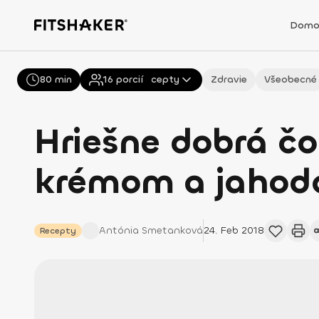
Domo
80 min
Všetky
16
porcií
Recepty
Zdravie
Všeobecné
Hriešne dobrá č
krémom a jahod
Antónia
Smetanková
24. Feb 2018
Recepty