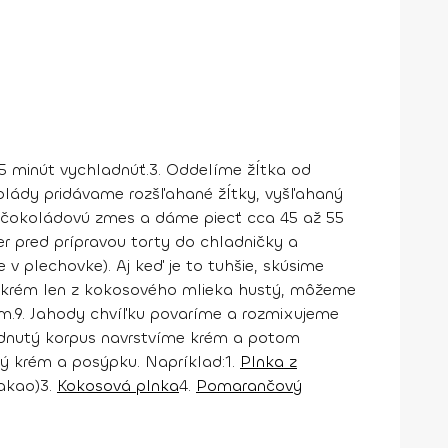
 minút vychladnúť.
3. Oddelíme žĺtka od
olády pridávame rozšľahané žĺtky, vyšľahaný
e čokoládovú zmes a dáme piecť cca 45 až 55
r pred prípravou torty do chladničky a
 v plechovke). Aj keď je to tuhšie, skúsime
 krém len z kokosového mlieka hustý, môžeme
m.
9. Jahody chvíľku povaríme a rozmixujeme
adnutý korpus navrstvíme krém a potom
 krém a posýpku. Napríklad:
1.
Plnka z
akao)
3.
Kokosová plnka
4.
Pomarančový