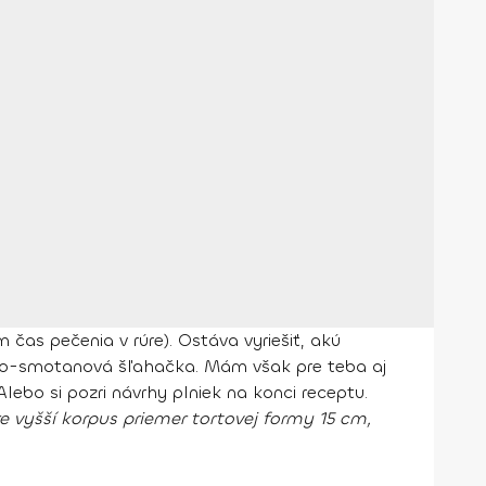
čas pečenia v rúre). Ostáva vyriešiť, akú
ovo-smotanová šľahačka. Mám však pre teba aj
ebo si pozri návrhy plniek na konci receptu.
e vyšší korpus priemer tortovej formy 15 cm,