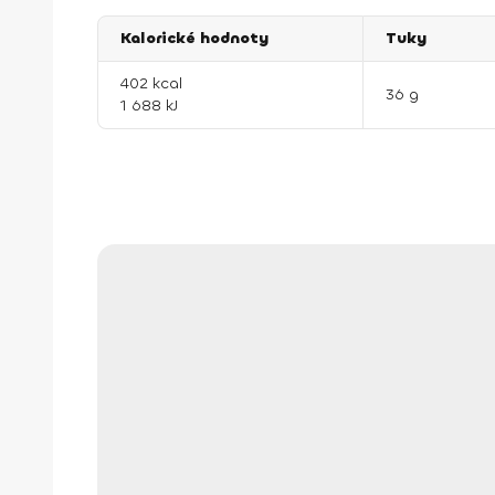
Kalorické hodnoty
Tuky
402 kcal
36 g
1 688 kJ