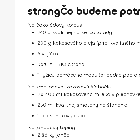
strongČo budeme potr
Na čokoládový korpus:
240 g kvalitnej horkej čokolády
200 g kokosového oleja (príp. kvalitného 
6 vajíčok
kôru z 1 BIO citróna
1 lyžicu domáceho medu (prípadne podľa c
Na smotanovo-kokosovú šľahačku:
2x 400 ml kokosového mlieka v plechovke 
250 ml kvalitnej smotany na šľahanie
1 bio vanilkový cukor
Na jahodový toping:
2 šálky jahôd