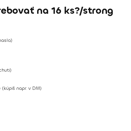
ebovať na 16 ks?/strong
masla)
huti)
(kúpiš napr. v DM)