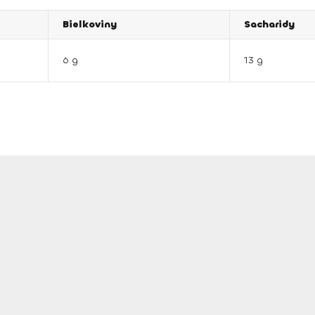
Bielkoviny
Sacharidy
6 g
13 g