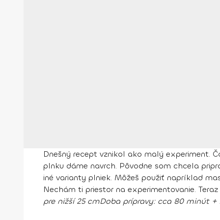
Dnešný recept vznikol ako malý experiment. Čok
plnku dáme navrch. Pôvodne som chcela pripr
iné varianty plniek. Môžeš použiť napríklad ma
Nechám ti priestor na experimentovanie. Teraz 
pre nižší 25 cm
Doba prípravy:
cca 80 minút + 