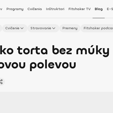
v
Programy
Cvičenia
Inštruktori
Fitshaker TV
Blog
E-
Cvičenie
Stravovanie
Premeny
Fitshaker podca
oko torta bez múk
ovou polevou