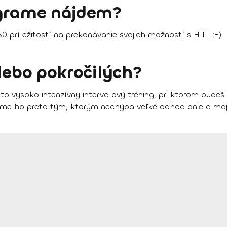
ograme nájdem?
50
príležitostí na prekonávanie svojich možností s HIIT. :-)
alebo pokročilých?
e to
vysoko intenzívny intervalový tréning
, pri ktorom budeš
ame ho preto tým, ktorým nechýba veľké odhodlanie a majú