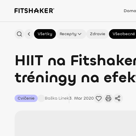
Domo
Všetky
Recepty
Zdravie
Všeobecné
HIIT na Fitshake
tréningy na efek
Cvičenie
Baška
Línek
3. Mar 2020