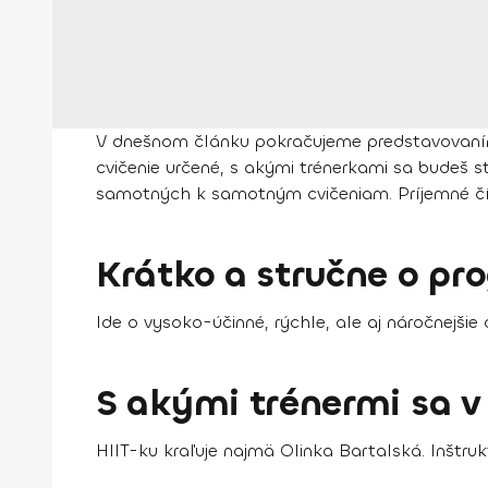
V dnešnom článku pokračujeme predstavovaním p
cvičenie určené, s akými trénerkami sa budeš s
samotných k samotným cvičeniam. Príjemné čít
Krátko a stručne o pr
Ide o vysoko-účinné, rýchle, ale aj náročnejšie
S akými trénermi sa 
HIIT-ku kraľuje najmä Olinka Bartalská. Inštru