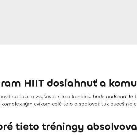
gram HIIT dosiahnuť a komu
viť sa tuku a zvyšovať silu a kondíciu bude nadšená. Je to 
 komplexným cvikom celé telo a spaľovať tuk budeš nielen
oré tieto tréningy absolvova