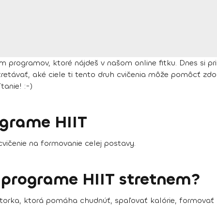
rogramov, ktoré nájdeš v našom online fitku. Dnes si prib
tretávať, aké ciele ti tento druh cvičenia môže pomôcť zdo
anie! :-)
ograme HIIT
 cvičenie na formovanie celej postavy.
v programe HIIT stretnem?
ktorka, ktorá pomáha chudnúť, spaľovať kalórie, formovať 