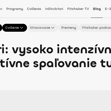
v
Programy
Cvičenia
Inštruktori
Fitshaker TV
Blog
E-
Cvičenie
Stravovanie
Premeny
Fitshaker podca
ri: vysoko intenzív
tívne spaľovanie t