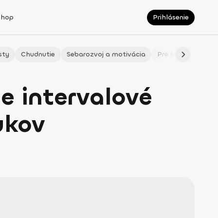
Shop
Prihlásenie
sty
Chudnutie
Sebarozvoj a motivácia
Pre fitmaminky
ne intervalové
ukov