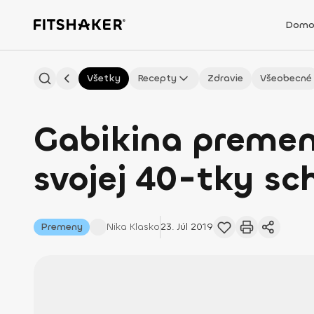
Domo
Všetky
Recepty
Zdravie
Všeobecné
Gabikina premena
svojej 40-tky s
Premeny
Nika
Klasko
23. Júl 2019