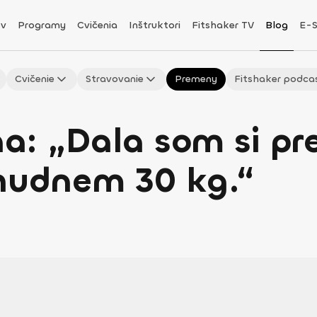
v
Programy
Cvičenia
Inštruktori
Fitshaker TV
Blog
E-
Cvičenie
Stravovanie
Premeny
Fitshaker podca
: „Dala som si pre
chudnem 30 kg.“