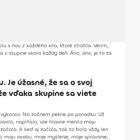
 s ňou z každého kila, ktoré stratila. Verím,
a v skupine skoro každý deň. Áno, áno, je to tá
 Je úžasné, že sa o svoj
 že vďaka skupine sa viete
 výkonov. No začnem pekne po poriadku.
Už
bavilo, napĺňalo, ale hlavne menilo moju
začala. A keď aj začala, tak to bolo vždy len
la moju osobu, moje myslenie, moje správanie,