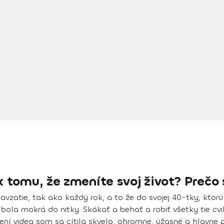
k tomu, že zmeníte svoj život? Prečo 
avzatie, tak ako každý rok, a to že
do svojej 40-tky
, ktor
ola mokrá do nitky. Skákať a behať a robiť všetky tie cvik
ení videa som sa cítila skvelo, ohromne, úžasné a hlavne