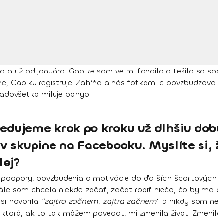
a už od januára. Gabike som veľmi fandila a tešila sa spolu
ne, Gabiku registruje. Zahŕňala nás fotkami a povzbudzoval
nadovšetko
miluje pohyb.
dujeme krok po kroku už dlhšiu dobu.
 v skupine na Facebooku. Myslíte si,
lej?
podpory, povzbudenia a motivácie do ďalších športových
tále som chcela niekde začať, začať robiť niečo, čo by ma 
si hovorila
"zajtra začnem
,
zajtra začnem
" a nikdy som ne
, ktorá, ak to tak môžem povedať, mi zmenila život. Zmeni