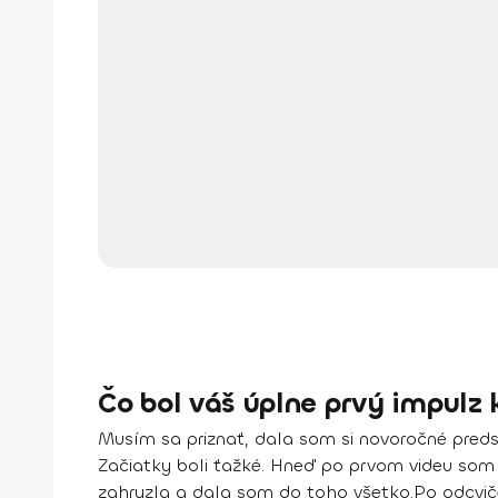
Čo bol váš úplne prvý impulz 
Musím sa priznať, dala som si novoročné preds
Začiatky boli ťažké. Hneď po prvom videu som b
zahryzla a
dala som do toho všetko.
Po odcvič