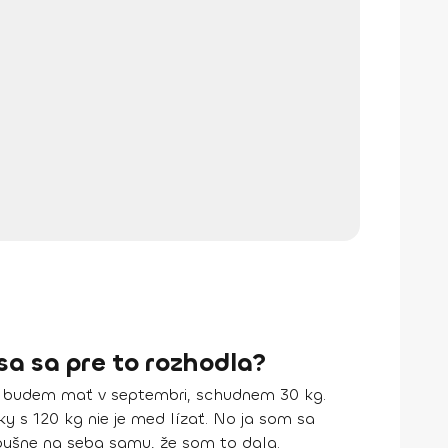
sa sa pre to rozhodla?
ú budem mať v septembri,
schudnem 30 kg
.
y s 120 kg nie je med lízať. No ja som sa
 pyšne na seba samu, že som to dala.