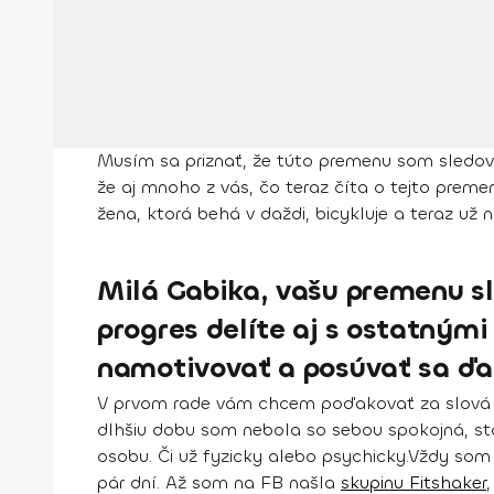
Musím sa priznať, že túto premenu som sledoval
že aj mnoho z vás, čo teraz číta o tejto preme
žena, ktorá
behá v daždi, bicykluje
a teraz už 
Milá Gabika, vašu premenu sle
progres delíte aj s ostatnými
namotivovať a posúvať sa ďa
V prvom rade vám chcem poďakovať za slová 
dlhšiu dobu som nebola so sebou spokojná
, s
osobu. Či už fyzicky alebo psychicky.
Vždy som 
pár dní. Až som na FB našla
skupinu Fitshaker