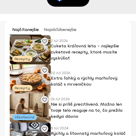
Najčítanejšie
Najobľúbenejšie
2 Júl 2026
Cuketa kráľovná leta - najlepšie
cuketové recepty, ktoré musíte
vyskúšať
Recepty
20 Júl 2026
Extra ľahký a rýchly marhuľový
koláč s mrveničkou
Recepty
26 Júl 2026
Nie si príliš precitlivená. Možno len
tvoje telo reaguje na to, čo prežilo
kedysi dávno
Všeobecné
8 Júl 2024
Rýchly a šťavnatý marhuľový koláč