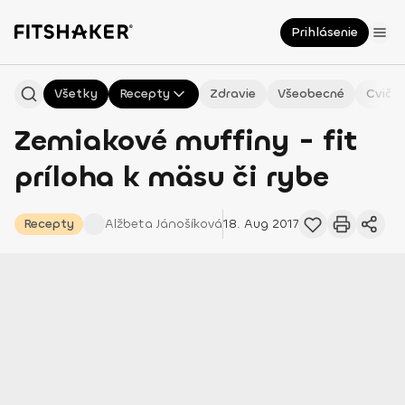
Prihlásenie
Všetky
Recepty
Zdravie
Všeobecné
Cvičen
Zemiakové muffiny - fit
príloha k mäsu či rybe
Recepty
Alžbeta
Jánošíková
18. Aug 2017