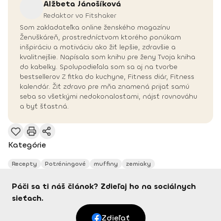
Alžbeta
Jánošíková
Redaktor vo Fitshaker
Som zakladateľka online ženského magazínu
Ženuškáreň, prostredníctvom ktorého ponúkam
inšpiráciu a motiváciu ako žiť lepšie, zdravšie a
kvalitnejšie. Napísala som knihu pre ženy Tvoja kniha
do kabelky. Spolupodieľala som sa aj na tvorbe
bestsellerov Z fitka do kuchyne, Fitness diár, Fitness
kalendár. Žiť zdravo pre mňa znamená prijať samú
seba so všetkými nedokonalosťami, nájsť rovnováhu
a byť šťastná.
Kategórie
Recepty
Potréningové
muffiny
zemiaky
Páči sa ti náš článok? Zdieľaj ho na sociálnych
sieťach.
Zdieľať