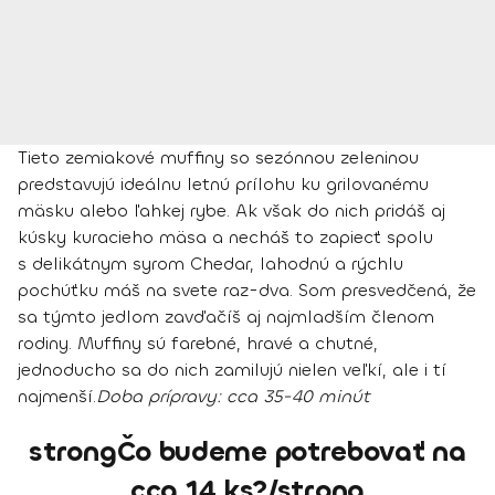
Tieto zemiakové muffiny so sezónnou zeleninou
predstavujú ideálnu letnú prílohu ku grilovanému
mäsku alebo ľahkej rybe. Ak však do nich pridáš aj
kúsky kuracieho mäsa a necháš to zapiecť spolu
s delikátnym syrom Chedar, lahodnú a rýchlu
pochúťku máš na svete raz-dva. Som presvedčená, že
sa týmto jedlom zavďačíš aj najmladším členom
rodiny. Muffiny sú farebné, hravé a chutné,
jednoducho sa do nich zamilujú nielen veľkí, ale i tí
najmenší.
Doba prípravy:
cca 35-40 minút
strongČo budeme potrebovať na
cca 14 ks?/strong