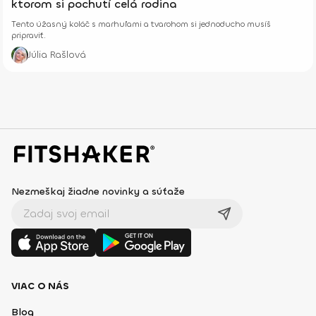
ktorom si pochutí celá rodina
Tento úžasný koláč s marhuľami a tvarohom si jednoducho musíš
pripraviť.
Júlia Rašlová
Nezmeškaj žiadne novinky a súťaže
VIAC O NÁS
Blog