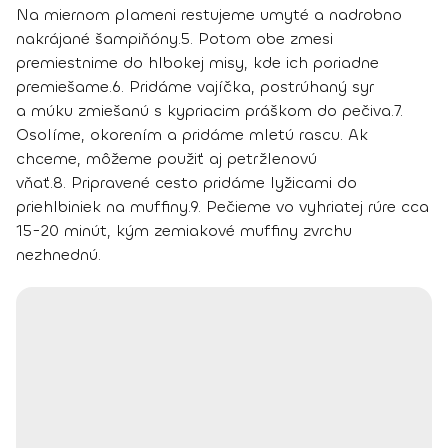
Na miernom plameni restujeme umyté a nadrobno
nakrájané šampiňóny.
5.
Potom obe zmesi
premiestnime do hlbokej misy, kde ich poriadne
premiešame.
6.
Pridáme vajíčka, postrúhaný syr
a múku zmiešanú s kypriacim práškom do pečiva.
7.
Osolíme, okorením a pridáme mletú rascu. Ak
chceme, môžeme použiť aj petržlenovú
vňať.
8.
Pripravené cesto pridáme lyžicami do
priehlbiniek na muffiny.
9.
Pečieme vo vyhriatej rúre cca
15-20 minút, kým zemiakové muffiny zvrchu
nezhnednú.