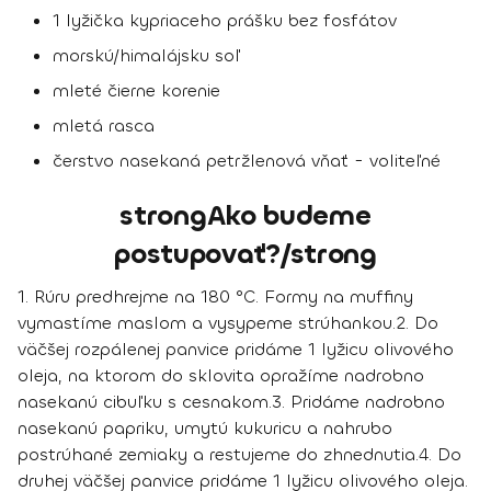
1 lyžička kypriaceho prášku bez fosfátov
morskú/himalájsku soľ
mleté čierne korenie
mletá rasca
čerstvo nasekaná petržlenová vňať - voliteľné
strongAko budeme
postupovať?/strong
1.
Rúru predhrejme na 180 °C. Formy na muffiny
vymastíme maslom a vysypeme strúhankou.
2.
Do
väčšej rozpálenej panvice pridáme 1 lyžicu olivového
oleja, na ktorom do sklovita opražíme nadrobno
nasekanú cibuľku s cesnakom.
3.
Pridáme nadrobno
nasekanú papriku, umytú kukuricu a nahrubo
postrúhané zemiaky a restujeme do zhnednutia.
4.
Do
druhej väčšej panvice pridáme 1 lyžicu olivového oleja.