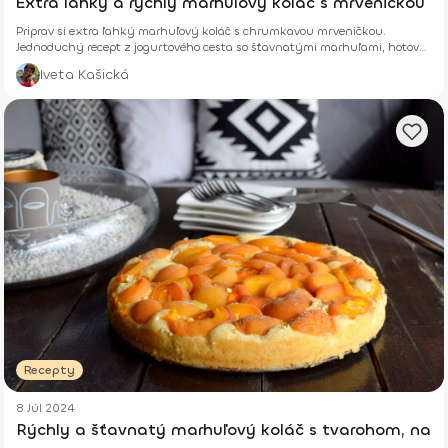
Extra ľahký a rýchly marhuľový koláč s mrveničkou
Priprav si extra ľahký marhuľový koláč s chrumkavou mrveničkou.
Jednoduchý recept z jogurtového cesta so šťavnatými marhuľami, hotový
z pár surovín.
Iveta Kašická
Recepty
8 Júl 2024
Rýchly a šťavnatý marhuľový koláč s tvarohom, na