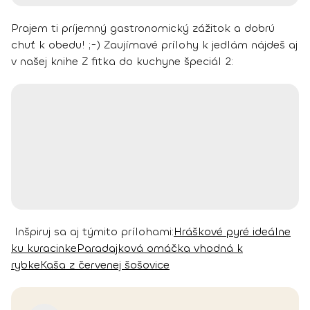
Prajem ti príjemný gastronomický zážitok a dobrú
chuť k obedu! ;-)
Zaujímavé prílohy k jedlám nájdeš aj
v našej knihe Z fitka do kuchyne špeciál 2:
Inšpiruj sa aj týmito prílohami:
Hráškové pyré ideálne
ku kuracinke
Paradajková omáčka vhodná k
rybke
Kaša z červenej šošovice