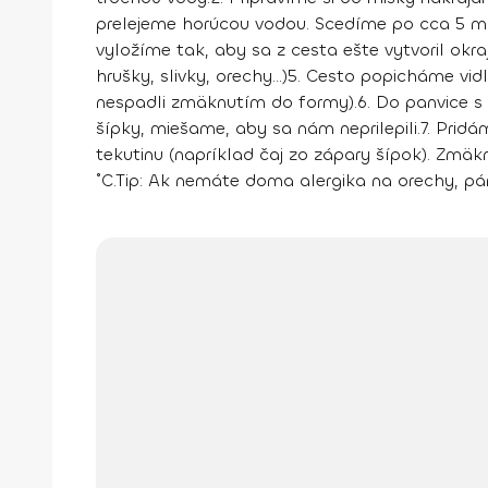
prelejeme horúcou vodou. Scedíme po cca 5 mi
vyložíme tak, aby sa z cesta ešte vytvoril okra
hrušky, slivky, orechy...)
5. Cesto popicháme vid
nespadli zmäknutím do formy).
6. Do panvice 
šípky, miešame, aby sa nám neprilepili.
7. Prid
tekutinu (napríklad čaj zo zápary šípok). Zm
˚C.
Tip:
Ak nemáte doma alergika na orechy, pár 