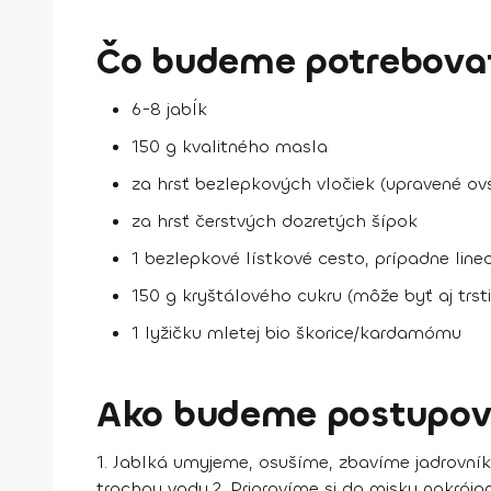
Čo budeme potrebovať 
6-8 jabĺk
150 g kvalitného masla
za hrsť bezlepkových vločiek (upravené ov
za hrsť čerstvých dozretých šípok
1 bezlepkové lístkové cesto, prípadne linec
150 g kryštálového cukru (môže byť aj trst
1 lyžičku mletej bio škorice/kardamómu
Ako budeme postupov
1. Jablká umyjeme, osušíme, zbavíme jadrovník
trochou vody.
2. Pripravíme si do misky nakráj