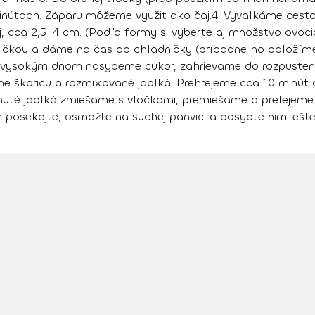
nútach. Záparu môžeme využiť ako čaj.
4. Vyvaľkáme ces
j, cca 2,5-4 cm. (Podľa formy si vyberte aj množstvo ovoci
ličkou a dáme na čas do chladničky (prípadne ho odložíme
s vysokým dnom nasypeme cukor, zahrievame do rozpusteni
áme škoricu a rozmixované jablká. Prehrejeme cca 10 minú
äknuté jablká zmiešame s vločkami, premiešame a prelejem
posekajte, osmažte na suchej panvici a posypte nimi ešte 