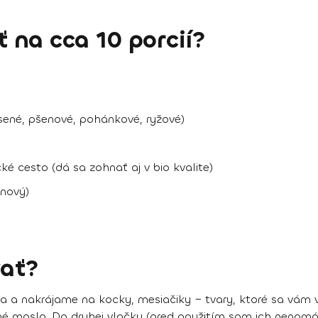
na cca 10 porcií?
sené, pšenové, pohánkové, ryžové)
ké cesto (dá sa zohnať aj v bio kvalite)
inový)
ať?
a a nakrájame na kocky, mesiačiky − tvary, ktoré sa vám v
ané maslo. Do druhej vločky (pred použitím som ich nenamá