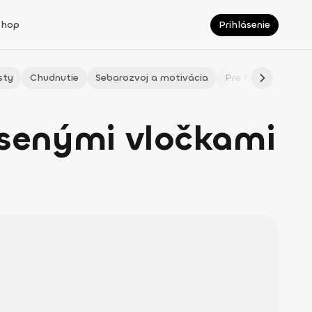
Shop
Prihlásenie
sty
Chudnutie
Sebarozvoj a motivácia
Pre fitmaminky
vsenými vločkami