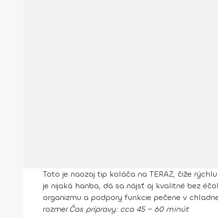
Toto je naozaj tip koláča na TERAZ, čiže rýchl
je nijaká hanba, dá sa nájsť aj kvalitné bez éč
organizmu a podpory funkcie pečene v chladnej
rozmer.
Čas prípravy:
cca 45 − 60 minút