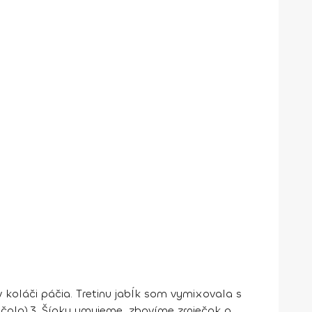
 koláči páčia. Tretinu jabĺk som vymixovala s
čala).
3. Šípky umyjeme, zbavíme zrniečok a