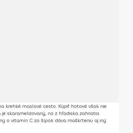
 na krehké maslové cesto. Kúpiť hotové však nie
m je skaramelizovaný, no z hľadiska zahriatia
ý o vitamín C zo šípok dáva maškrteniu aj iný