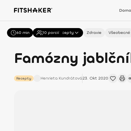
Domo
60 min
Všetky
10
porcií
Recepty
Zdravie
Všeobecné
Famózny jablční
Henrieta
Kundrátová
23. Okt 2020
Recepty