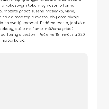
to a kokosovým tukom vymastenú formu
a, môžete pridať sušené hrozienka, višne,
 na nie moc teplé miesto, aby nám okraje
a na svetlý karamel. Pridáme maslo, jablká a
t dokopy, stále miešame, môžeme pridať
e do formy s cestom. Pečieme 15 minút na 220
horúci koláč.