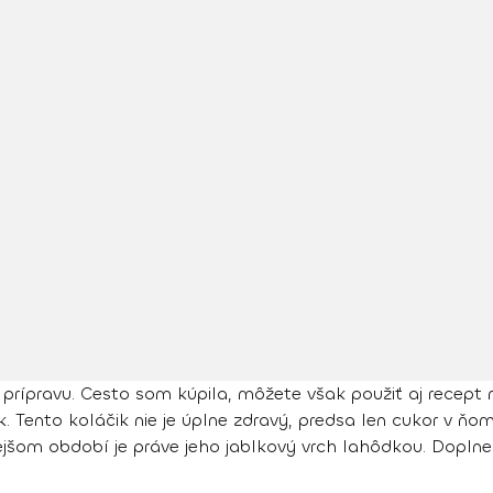
u prípravu. Cesto som kúpila, môžete však použiť aj recept
ok. Tento koláčik nie je úplne zdravý, predsa len cukor v ňo
šom období je práve jeho jablkový vrch lahôdkou. Doplnen