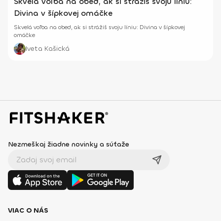
Skvelá voľba na obed, ak si strážiš svoju líniu:
Divina v šípkovej omáčke
Skvelá voľba na obed, ak si strážiš svoju líniu: Divina v šípkovej
omáčke
Iveta Kašická
Nezmeškaj žiadne novinky a súťaže
VIAC O NÁS