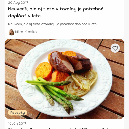
20 Aug 2017
Neuveríš, ale aj tieto vitamíny je potrebné
dopĺňať v lete
Neuveríš, ale aj tieto vitamíny je potrebné dopĺňať v lete
Nika Klasko
Recepty
16 Jún 2017