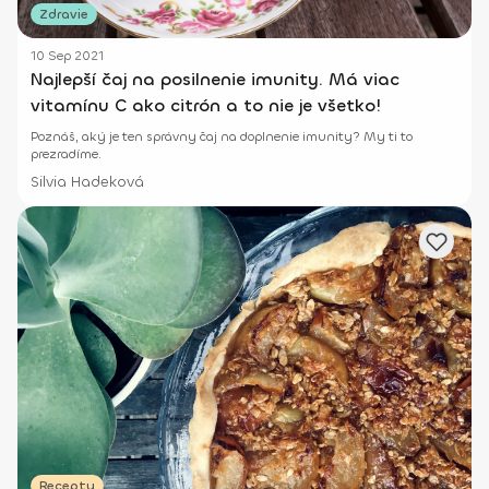
Zdravie
10 Sep 2021
Najlepší čaj na posilnenie imunity. Má viac
vitamínu C ako citrón a to nie je všetko!
Poznáš, aký je ten správny čaj na doplnenie imunity? My ti to
prezradíme.
Silvia Hadeková
Recepty