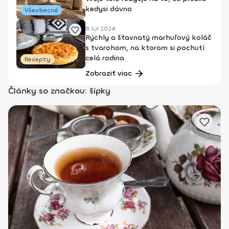
kedysi dávno
Všeobecné
8 Júl 2024
Rýchly a šťavnatý marhuľový koláč
s tvarohom, na ktorom si pochutí
celá rodina
Recepty
Zobraziť viac
Články so značkou: šípky