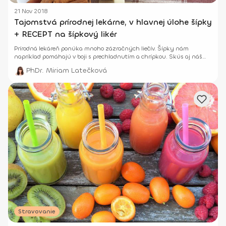
21 Nov 2018
Tajomstvá prírodnej lekárne, v hlavnej úlohe šípky
+ RECEPT na šípkový likér
Prírodná lekáreň ponúka mnoho zázračných liečív. Šípky nám
napríklad pomáhajú v boji s prechladnutím a chrípkou. Skús aj náš
recept na šípkový likér.
PhDr. Miriam Latečková
Stravovanie