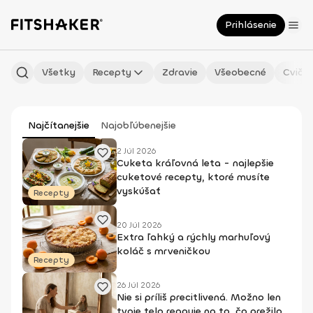
Prihlásenie
Všetky
Recepty
Zdravie
Všeobecné
Cvičen
Najčítanejšie
Najobľúbenejšie
2 Júl 2026
Cuketa kráľovná leta - najlepšie
cuketové recepty, ktoré musíte
vyskúšať
Recepty
20 Júl 2026
Extra ľahký a rýchly marhuľový
koláč s mrveničkou
Recepty
26 Júl 2026
Nie si príliš precitlivená. Možno len
tvoje telo reaguje na to, čo prežilo