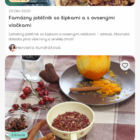
23 Okt 2020
Famózny jablčník so šípkami a s ovsenými
vločkami
Lahodný jablčník so šípkami a ovsenými vločkami – zdravá, šťavnatá
dobrota plná vlákniny a skvelej chuti!
Henrieta Kundrátová
Zdravie