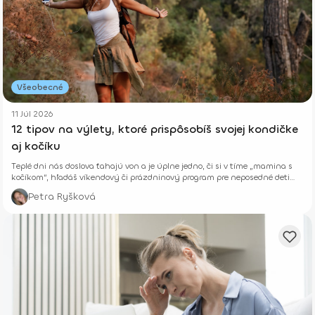
Všeobecné
11 Júl 2026
12 tipov na výlety, ktoré prispôsobíš svojej kondičke
aj kočíku
Teplé dni nás doslova ťahajú von a je úplne jedno, či si v tíme „mamina s
kočíkom“, hľadáš víkendový či prázdninový program pre neposedné deti
alebo si len chceš vyvetrať hlavu s kamoškou, či partnerom.
Petra Ryšková