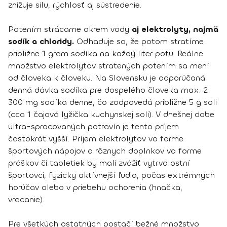
znižuje silu, rýchlosť aj sústredenie.
Potením strácame okrem vody
aj elektrolyty, najmä
sodík a chloridy.
Odhaduje sa, že potom stratíme
približne 1 gram sodíka na každý liter potu. Reálne
množstvo elektrolytov stratených potením sa mení
od človeka k človeku. Na Slovensku je odporúčaná
denná dávka sodíka pre dospelého človeka max. 2
300 mg sodíka denne, čo zodpovedá približne 5 g soli
(cca 1 čajová lyžička kuchynskej soli). V dnešnej dobe
ultra-spracovaných potravín je tento príjem
častokrát vyšší. Príjem elektrolytov vo forme
športových nápojov a rôznych doplnkov vo forme
práškov či tabletiek by mali zvážiť vytrvalostní
športovci, fyzicky aktívnejší ľudia, počas extrémnych
horúčav alebo v priebehu ochorenia (hnačka,
vracanie).
Pre všetkých ostatných postačí bežné množstvo