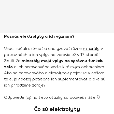
Poznáš elektrolyty a ich význam?
Vedci začali skúmať a analyzovať rôzne
minerály
v
potravinách a ich vplyv na zdravie už v 17. storočí.
Zistili, že
minerály majú vplyv na správnu funkciu
tela
a ich nerovnováha vedie k rôznym ochoreniam.
Ako sa nerovnováha elektrolytov prejavuje v našom
tele, je naozaj potrebné ich suplementovať a aké sú
ich prirodzené zdroje?
Odpovede (aj) na tieto otázky sa dozvieš nižšie 👇
Čo sú elektrolyty