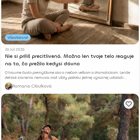
Všeobecné
26 Júl 2026
Nie si príliš precitlivená. Možno len tvoje telo reaguje
na to, čo prežilo kedysi dávno
O traume často premýšľame ako o niečom veľkom a dramatickom. Lenže
detské zranenia nemusia mať vždy podobu jednej výraznej udalosti.
Niekedy rastú potichu.
Romana Cibulková