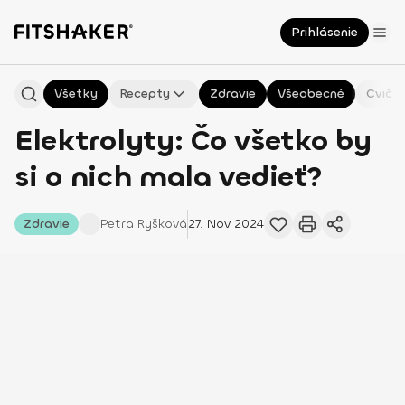
Prihlásenie
Všetky
Recepty
Zdravie
Všeobecné
Cvičen
Elektrolyty: Čo všetko by
si o nich mala vedieť?
Zdravie
Petra
Ryšková
27. Nov 2024