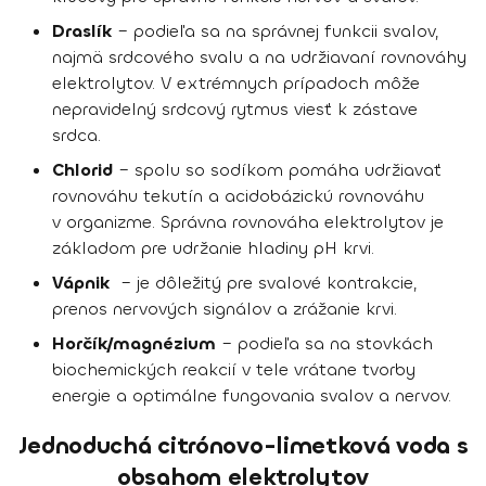
Draslík
– podieľa sa na správnej funkcii svalov,
najmä srdcového svalu a na udržiavaní rovnováhy
elektrolytov. V extrémnych prípadoch môže
nepravidelný srdcový rytmus viesť k zástave
srdca.
Chlorid
– spolu so sodíkom pomáha udržiavať
rovnováhu tekutín a acidobázickú rovnováhu
v organizme. Správna rovnováha elektrolytov je
základom pre udržanie hladiny pH krvi.
Vápnik
– je dôležitý pre svalové kontrakcie,
prenos nervových signálov a zrážanie krvi.
Horčík/magnézium
– podieľa sa na stovkách
biochemických reakcií v tele vrátane tvorby
energie a optimálne fungovania svalov a nervov.
Jednoduchá citrónovo-limetková voda s
obsahom elektrolytov