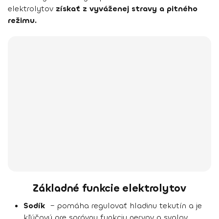
elektrolytov
získať z vyváženej stravy a pitného
režimu.
Základné funkcie elektrolytov
Sodík
– pomáha regulovať hladinu tekutín a je
kľúčový pre správnu funkciu nervov a svalov.