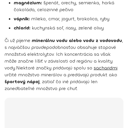
magnézium:
špenát, orechy, semienka, horká
čokoláda, celozrnné pečivo
vápnik:
mlieko, cmar, jogurt, brokolica, ryby
chlorid:
kuchynská soľ, riasy, zelené olivy
Či už pijeme
minerálnu vodu alebo vodu z vodovodu
,
s najväčšou pravdepodobnosťou obsahuje stopové
množstvá elektrolytov. Ich koncentrácia sa však
môže značne líšiť v závislosti od regiónu a kvality
vody.Niektoré značky pridávajú spolu so
sacharidmi
určité množstvo minerálov a predávajú produkt ako
športový nápoj
, zatiaľ čo iné pridávajú len
zanedbateľné množstvo pre chuť.