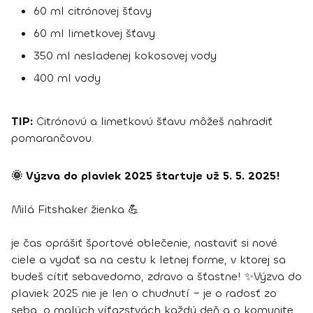
60 ml citrónovej šťavy
60 ml limetkovej šťavy
350 ml nesladenej kokosovej vody
400 ml vody
TIP:
Citrónovú a limetkovú šťavu môžeš nahradiť
pomarančovou.
🌞 Výzva do plaviek 2025 štartuje už 5. 5. 2025!
Milá Fitshaker žienka 💪
je čas oprášiť športové oblečenie, nastaviť si nové
ciele a vydať sa na cestu k letnej forme, v ktorej sa
budeš cítiť sebavedomo, zdravo a šťastne! ✨Výzva do
plaviek 2025 nie je len o chudnutí – je o radosť zo
seba, o malých víťazstvách každý deň a o komunite