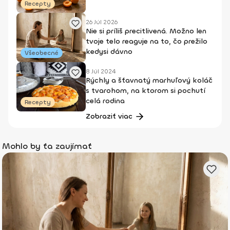
Recepty
26 Júl 2026
Nie si príliš precitlivená. Možno len
tvoje telo reaguje na to, čo prežilo
kedysi dávno
Všeobecné
8 Júl 2024
Rýchly a šťavnatý marhuľový koláč
s tvarohom, na ktorom si pochutí
celá rodina
Recepty
Zobraziť viac
Mohlo by ťa zaujímať