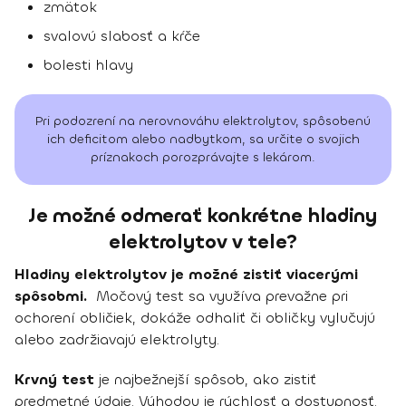
zmätok
svalovú slabosť a kŕče
bolesti hlavy
Pri podozrení na nerovnováhu elektrolytov, spôsobenú
ich deficitom alebo nadbytkom, sa určite o svojich
príznakoch porozprávajte s lekárom.
Je možné odmerať konkrétne hladiny
elektrolytov v tele?
Hladiny elektrolytov je možné zistiť viacerými
spôsobmi.
Močový test sa využíva prevažne pri
ochorení obličiek, dokáže odhaliť či obličky vylučujú
alebo zadržiavajú elektrolyty.
Krvný test
je najbežnejší spôsob, ako zistiť
predmetné údaje. Výhodou je rýchlosť a dostupnosť.