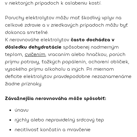
v niektorých prípadoch k oslabeniu kostí.
Poruchy elektrolytov môžu mať škodlivý vplyv na
celkové zdravie a v zriedkavých prípadoch môžu byť
dokonca smrteľné.
K nerovnováhe elektrolytov
často dochádza v
dôsledku dehydratácie
spôsobenej nadmerným
teplom,
cvičením
, vracaním alebo hnačkou, porúch
príjmu potravy, ťažkých popálenín, ochorení obličiek,
vysokého príjmu alkoholu a iných. Pri miernom
deficite elektrolytov pravdepodobne nezaznamenáme
žiadne príznaky.
Závažnejšia nerovnováha môže spôsobiť:
únavu
rýchly alebo nepravidelný srdcový tep
necitlivosť končatín a mravčenie