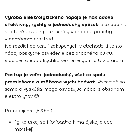
Výroba elektrolytického nápoja je nákladovo
efektívny, rýchly a jednoduchý spôsob
ako doplniť
stratené tekutiny a minerály v prípade potreby,
v domácom prostredí.
Na rozdiel od verzií zakúpených v obchode ti tento
nápoj poskytne osvieženie bez pridaného cukru,
sladidiel alebo akýchkoľvek umelých farbív a aróm.
Postup je veľmi jednoduchý, všetko spolu
premiešame a môžeme vychutnávať.
Presvedč sa
sama a vyskúšaj mega osviežujúci nápoj s obsahom
elektrolytov 😊
Potrebujeme (870ml) :
1g keltskej soli (prípadne himalájskej alebo
morskej)