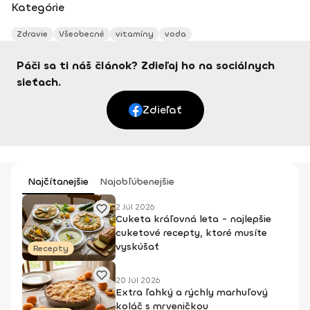
Kategórie
Zdravie
Všeobecné
vitamíny
voda
Páči sa ti náš článok? Zdieľaj ho na sociálnych
sieťach.
Zdieľať
Najčítanejšie
Najobľúbenejšie
2 Júl 2026
Cuketa kráľovná leta - najlepšie
cuketové recepty, ktoré musíte
vyskúšať
Recepty
20 Júl 2026
Extra ľahký a rýchly marhuľový
koláč s mrveničkou