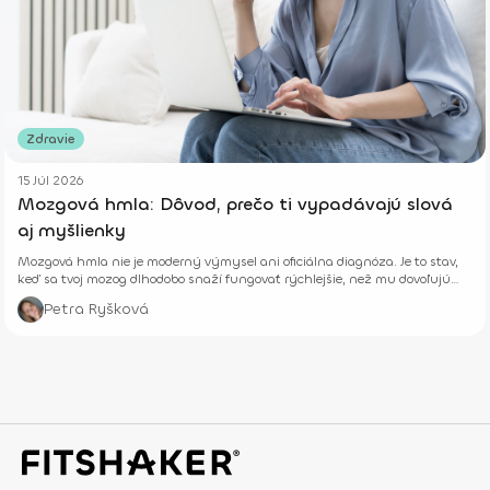
Zdravie
15 Júl 2026
Mozgová hmla: Dôvod, prečo ti vypadávajú slová
aj myšlienky
Mozgová hmla nie je moderný výmysel ani oficiálna diagnóza. Je to stav,
keď sa tvoj mozog dlhodobo snaží fungovať rýchlejšie, než mu dovoľujú
jeho biologické limity.
Petra Ryšková