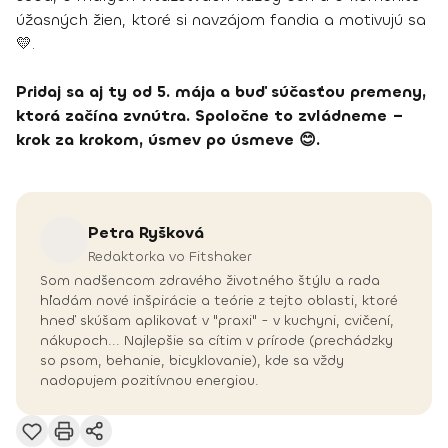
úžasných žien, ktoré si navzájom fandia a motivujú sa
💛.
Pridaj sa aj ty od 5. mája a buď súčasťou premeny,
ktorá začína zvnútra. Spoločne to zvládneme –
krok za krokom, úsmev po úsmeve 😊.
Petra
Ryšková
Redaktorka vo Fitshaker
Som nadšencom zdravého životného štýlu a rada
hľadám nové inšpirácie a teórie z tejto oblasti, ktoré
hneď skúšam aplikovať v "praxi" - v kuchyni, cvičení,
nákupoch... Najlepšie sa cítim v prírode (prechádzky
so psom, behanie, bicyklovanie), kde sa vždy
nadopujem pozitívnou energiou.