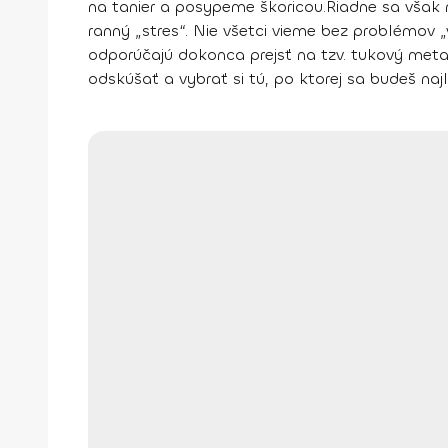
na tanier a posypeme škoricou.
Riadne sa však 
ranný „stres“. Nie všetci vieme bez problémov 
odporúčajú dokonca prejsť na tzv.
tukový met
odskúšať a vybrať si tú, po ktorej sa budeš najle