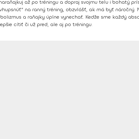
naraňajkuj až po tréningu
a dopraj svojmu telu i bohatý prí
„vhupsnúť“ na ranný tréning, obzvlášť, ak má byť náročný. N
abolizmus
a raňajky úplne vynechať. Kedže sme každý absolú
pšie cítiť či už pred, ale aj po tréningu.