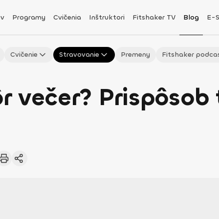
v
Programy
Cvičenia
Inštruktori
Fitshaker TV
Blog
E-
Cvičenie
Stravovanie
Premeny
Fitshaker podca
ôr večer? Prispôsob