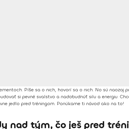
lementoch. Píše sa o nich, hovorí sa o nich. No sú naozaj p
udovať si pevné svalstvo a nadobudnúť silu a energiu. Chce
právne jedlo pred tréningom. Ponúkame ti návod ako na to!
y nad tým, čo ješ pred trén