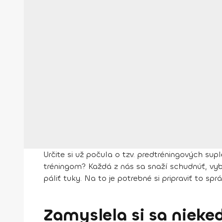
Určite si už počula o tzv. predtréningových sup
tréningom? Každá z nás sa snaží schudnúť, vyb
páliť tuky. Na to je potrebné si pripraviť to s
Zamyslela si sa nieked