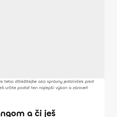
re teba dôležitejšie ako správny jedálniček pred
š určite podať ten najlepší výkon a zároveň
ingom a či ješ