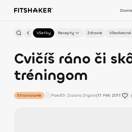
Domo
Všetky
Recepty
Zdravie
Všeobecné
Cvičíš ráno či sk
tréningom
Stravovanie
PaedDr Zuzana
Drgová
17. Feb 2017