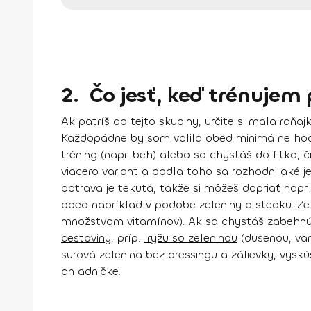
2. Čo jesť, keď trénujem
Ak patríš do tejto skupiny, určite si mala raňaj
Každopádne by som volila obed
minimálne hod
tréning (napr. beh) alebo sa chystáš do fitka, 
viacero variant a podľa toho sa rozhodni aké 
potrava je tekutá, takže si môžeš dopriať napr
obed napríklad v podobe
zeleniny a steaku
. Z
množstvom vitamínov).
Ak sa chystáš zabehn
cestoviny
, príp.
ryžu so zeleninou
(dusenou, var
surová zelenina bez dressingu a zálievky, vyskú
chladničke.