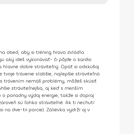
 na obed, aby si tréning hravo zvládla.
gu
aký ideš vykonávať- či pôjde o kardio
 hlavne dobre stráviteľný.
Opäť si odskúšaj
e tvoje trávenie slabšie
, najlepšie stráviteľná
 s trávením nemáš problémy
, môžeš skúsiť
hšie stráviteľnejšia, aj keď s menším
 o poriadny výdaj energie, takže si dopraj
zároveň sú ľahko stráviteľné.
Ak ti nechutí
na dve-tri porcie). Zálievka vydrží aj v