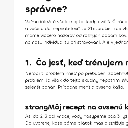
správne?
Veľmi dôležité však je aj to, kedy cvičíš. Či rá
a večeru daj nepriateľovi“. Je 21.storočie, kde 
máme viacero názorov od rôznych odborníkov. 
na našu individualitu pri stravovaní. Ale v jed
1. Čo jesť, keď trénujem 
Nerobí ti problém hneď po prebudení zabehnúť 
problém. Ja však do tejto skupiny nepatrím. Mu
zelenší
banán
.
Prípadne menšia
ovsená kaša
.
strongMôj recept na ovsenú k
Asi do 2-3 dcl vriacej vody nasypeme cca 3 lyž
Do uvarenej kaše dáme plátok masla (znižuje 