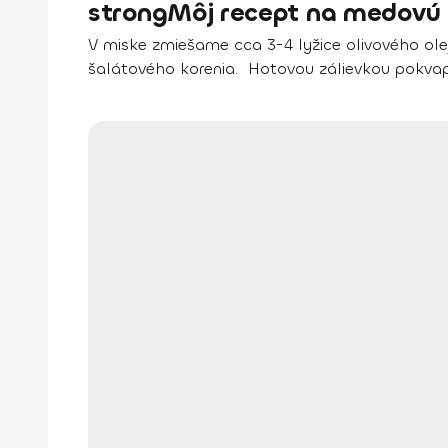
strongMôj recept na medovú z
V miske zmiešame cca 3-4 lyžice olivového oleja
šalátového korenia. Hotovou zálievkou pokvapk