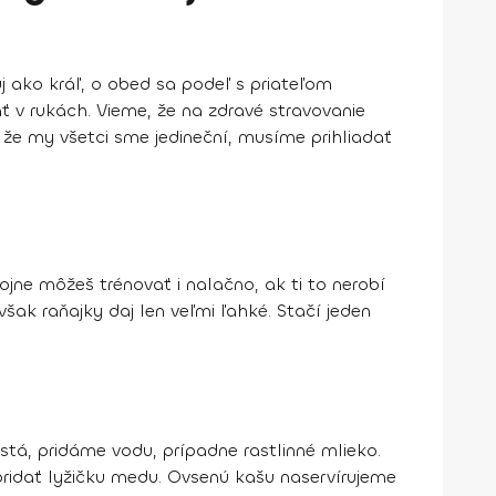
kuj ako kráľ, o obed sa podeľ s priateľom
žať v rukách. Vieme, že na zdravé stravovanie
e my všetci sme jedineční, musíme prihliadať
jne môžeš trénovať i nalačno, ak ti to nerobí
však r
aňajky daj len veľmi ľahké
. Stačí jeden
stá, pridáme vodu, prípadne rastlinné mlieko.
ridať lyžičku medu. Ovsenú kašu naservírujeme