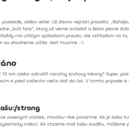
no, poobede, alebo večer. Už dávno neplatí pravidlo: „Raňaj
vládne „kult tela“, ktorý už vieme ovládať a žezlo pevne dr
Každý má určitým spôsobom pravdu, ale vzhľadom na to, ž
nom sa zhodneme určite. Jesť musíme :-).
ráno
10 km alebo odcvičiť náročný kruhový tréning? Super, poko
sím si pred cvičením niečo dať do úst. V tomto prípade si 
ašu:/strong
ice ovsených vločiek, minútku-dve povaríme. Ak je kaša hu
glykemický index). Ak chceme mať kašu sladšiu, môžeme p