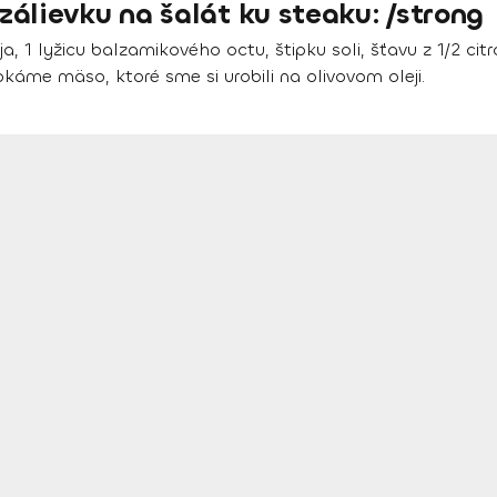
álievku na šalát ku steaku: /strong
, 1 lyžicu balzamikového octu, štipku soli, šťavu z 1/2 cit
áme mäso, ktoré sme si urobili na olivovom oleji.