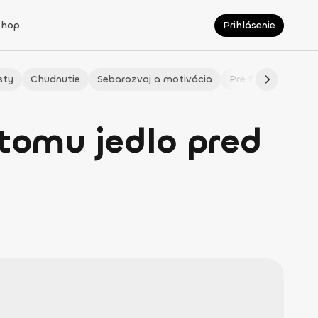
Shop
Prihlásenie
sty
Chudnutie
Sebarozvoj a motivácia
Pre fitmaminky
 tomu jedlo pred