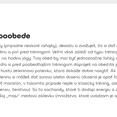
 poobede
ky (prípadne neskoré raňajky), desiatu a zvažuješ, čo si dať
inu a pol pred tréningom
. Veľmi však
záleží od typu trénin
či na hodinu jógy. Tvoj obed by mal byť
jednoznačne ľahký a
jedlo si pred poobedňajším tréningom dopraješ na obed.
Ak j
.
hustú zeleninovú polievku
, ktorá dokáže dobre nasýtiť.
Ak
eleninu si môžeš dať surovú alebo dusenú (dusená je opäť ľa
úť maratón
, v takomto prípade nejde o klasický tréning, ale
enou, čerstvou). Sú to
sacharidy, ktoré ti dodajú energiu a 
šaj „moju“ medovú zálievku (množstvo, ktoré uvádzam je asi 