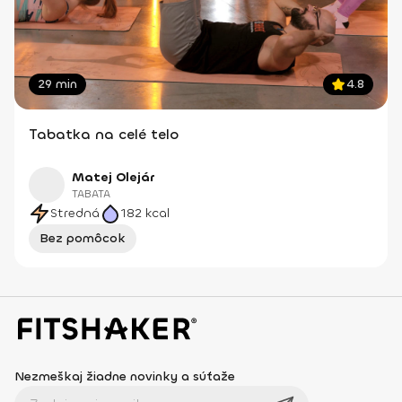
29 min
4.8
Tabatka na celé telo
Matej Olejár
TABATA
Stredná
182
kcal
Bez pomôcok
Nezmeškaj žiadne novinky a súťaže