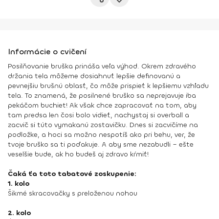
Informácie o cvičení
Posilňovanie bruška prináša veľa výhod. Okrem zdravého
držania tela môžeme dosiahnuť lepšie definovanú a
pevnejšiu brušnú oblasť, čo môže prispieť k lepšiemu vzhľadu
tela. To znamená, že posilnené bruško sa neprejavuje iba
pekáčom buchiet! Ak však chce zapracovať na tom, aby
tam predsa len čosi bolo vidieť, nachystaj si overball a
zacvič si túto vymakanú zostavičku. Dnes si zacvičíme na
podložke, a hoci sa možno nespotíš ako pri behu, ver, že
tvoje bruško sa ti poďakuje. A aby sme nezabudli – ešte
veselšie bude, ak ho budeš aj zdravo kŕmiť!
Čaká ťa toto tabatové zoskupenie:
1. kolo
Šikmé skracovačky s preloženou nohou
2. kolo