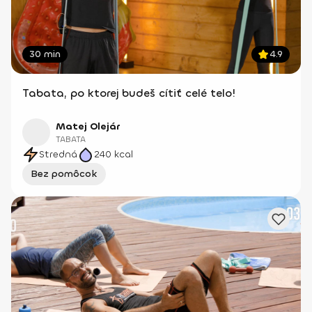
30 min
4.9
Tabata, po ktorej budeš cítiť celé telo!
Matej Olejár
TABATA
Stredná
240
kcal
Bez pomôcok