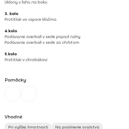
Úklony v ľahu na boku
3. kolo
Protitlak vo vzpore kľačmo
4.kolo
Podávanie overball v sede popod nohy
Podávanie overball v sede za chrbtom
5.kolo
Protitlak v chrobákovi
Pomôcky
Vhodné
Pri vyššej hmotnosti
Na posilnenie svalstva