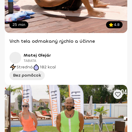
25 min
4.8
Vrch tela odmakaný rýchlo a účinne
Matej Olejár
TABATA
Stredná
182
kcal
Bez pomôcok