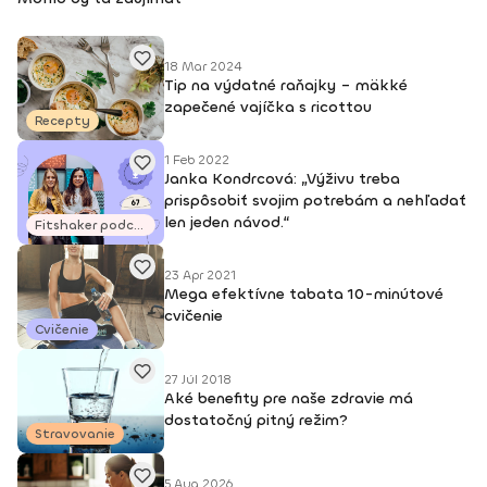
18 Mar 2024
Tip na výdatné raňajky – mäkké
zapečené vajíčka s ricottou
Recepty
1 Feb 2022
Janka Kondrcová: „Výživu treba
prispôsobiť svojim potrebám a nehľadať
len jeden návod.“
Fitshaker podcasty
23 Apr 2021
Mega efektívne tabata 10-minútové
cvičenie
Cvičenie
27 Júl 2018
Aké benefity pre naše zdravie má
dostatočný pitný režim?
Stravovanie
5 Aug 2026