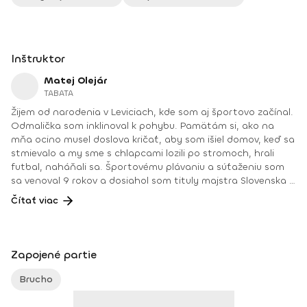
Inštruktor
Matej Olejár
TABATA
Žijem od narodenia v Leviciach, kde som aj športovo začínal.
Odmalička som inklinoval k pohybu. Pamätám si, ako na
mňa ocino musel doslova kričať, aby som išiel domov, keď sa
stmievalo a my sme s chlapcami lozili po stromoch, hrali
futbal, naháňali sa. Športovému plávaniu a súťaženiu som
sa venoval 9 rokov a dosiahol som tituly majstra Slovenska v
plávaní. Od 16 rokov som vedel, že mojou vysnívanou prácou
Čítať viac
raz bude činnosť, ktorej sa už pár rokov venujem – osobný
tréner vo fitnescentre. Mojou úlohou je ukázať zdravšiu
cestu ľuďom, ktorí to potrebujú, a dnes ich nie je málo.
Pomôcť im aj psychickou podporou priamo na tréningu, a
Zapojené partie
keď treba, aj mimo neho. Rád cestujem, športujem, varím,
trávim čas v prírode a venujem sa rodine. A v neposlednom
Brucho
rade vlastním fitnes štúdio a vediem v ňom okrem iného aj
mimoriadne obľúbené hodiny cvičenia tabaty, pri ktorej sa