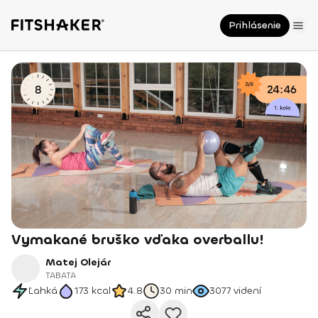
Prihlásenie
Vymakané bruško vďaka overballu!
Matej Olejár
TABATA
Ľahká
173
kcal
4.8
30 min
3077
videní