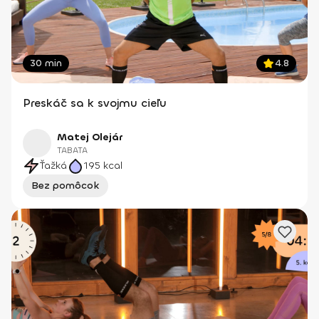
30 min
4.8
Preskáč sa k svojmu cieľu
Matej Olejár
TABATA
Ťažká
195
kcal
Bez pomôcok