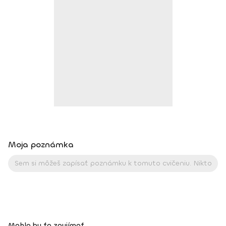
so mnou stretnete aj tu na Fitshakeri 😉. Trénerské
skúsenosti: osobný tréner a kondičný tréner v PerecFit
Studio Levice v r. 2009 – 2017 tréner plávania v ŠK Aquasport
Levice od r. 2004 – 2015 kondičný tréner ŠK Aquasport Levice
od r 2012 – 2016 tréner pre Zdravú Energiu od r. 2015
kondičný tréner ŠBK Junior Levice – juniori, kadeti, starší a
mladší žiaci od r. 2016 kondičný tréner VK Palas Levice -
juniorky, kadetky od r. 2019 koordinátor trénerov a iných
úkonov pre Zdravú energiu od r. 2015
Moja poznámka
Mohlo by ťa zaujímať