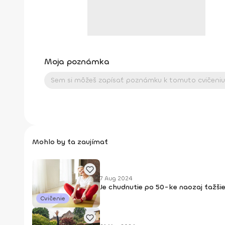
Moja poznámka
Mohlo by ťa zaujímať
7 Aug 2024
Je chudnutie po 50-ke naozaj ťažš
Cvičenie