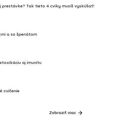
ej prestávke? Tak tieto 4 cviky musíš vyskúšať!
tmi a so špenátom
toxikáciu aj imunitu
 cvičenie
Zobraziť viac