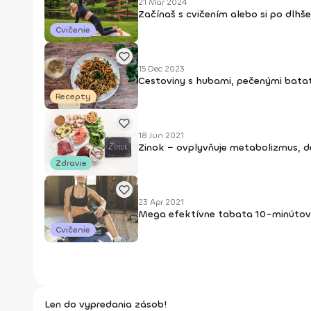
21 Mar 2024
Začínaš s cvičením alebo si po dlhš
Cvičenie
15 Dec 2023
Cestoviny s hubami, pečenými bata
Recepty
18 Jún 2021
Zinok − ovplyvňuje metabolizmus, de
Zdravie
23 Apr 2021
Mega efektívne tabata 10-minútové
Cvičenie
Len do vypredania zásob!