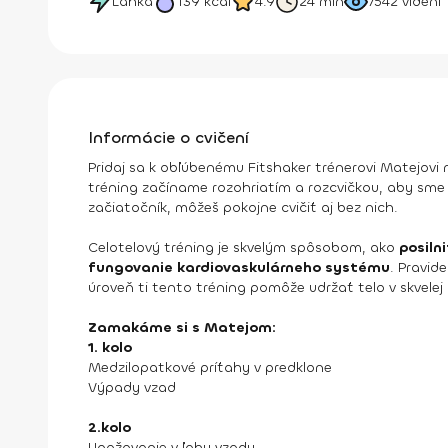
Ľahká
139
kcal
4.9
24 min
7542
videní
Informácie o cvičení
Pridaj sa k obľúbenému Fitshaker trénerovi Matejov
tréning začíname rozohriatím a rozcvičkou, aby sme t
začiatočník, môžeš pokojne cvičiť aj bez nich.
Celotelový tréning je skvelým spôsobom, ako
posiln
fungovanie kardiovaskulárneho systému
. Pravid
úroveň ti tento tréning pomôže udržať telo v skvelej 
Zamakáme si s Matejom:
1. kolo
Medzilopatkové príťahy v predklone
Výpady vzad
2.kolo
Upažovanie v ľahu vzadu