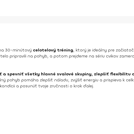
i na 30-minútový
celotelový tréning
, ktorý je ideálny pre začiatoč
elo pripravili na pohyb, a potom prejdeme na sériu cvikov zamera
iť a spevniť všetky hlavné svalové skupiny, zlepšiť flexibilit
elný pohyb pomáha zlepšiť náladu, zvýšiť energiu a prispieva k cel
kondícii a posunúť tvoje zručnosti o krok ďalej.