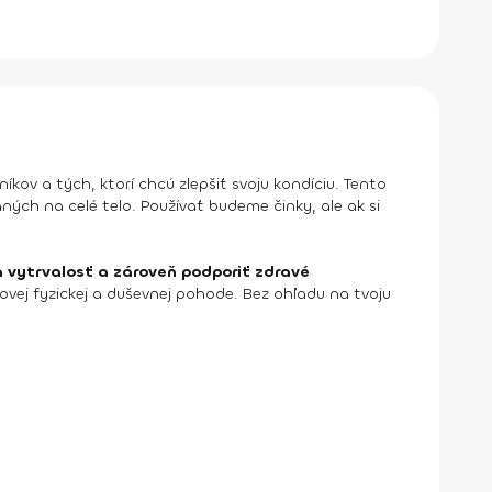
níkov a tých, ktorí chcú zlepšiť svoju kondíciu. Tento
ných na celé telo. Používať budeme činky, ale ak si
u a vytrvalosť a zároveň podporiť zdravé
kovej fyzickej a duševnej pohode. Bez ohľadu na tvoju