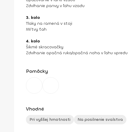
Zdvíhanie panvy v ľahu vzadu
3. kolo
Tlaky na ramená v stoji
Mŕtvy ťah
4. kolo
Šikmé skracovačky
Zdvíhanie opačná ruka/opačná noha v ľahu vpredu
Pomôcky
Vhodné
Pri vyššej hmotnosti
Na posilnenie svalstva