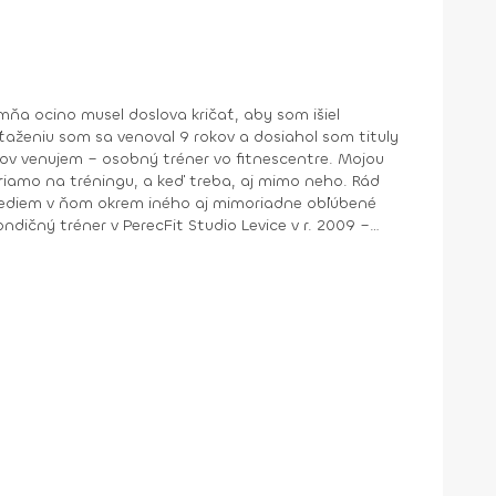
mňa ocino musel doslova kričať, aby som išiel
ťaženiu som sa venoval 9 rokov a dosiahol som tituly
kov venujem – osobný tréner vo fitnescentre. Mojou
priamo na tréningu, a keď treba, aj mimo neho. Rád
a vediem v ňom okrem iného aj mimoriadne obľúbené