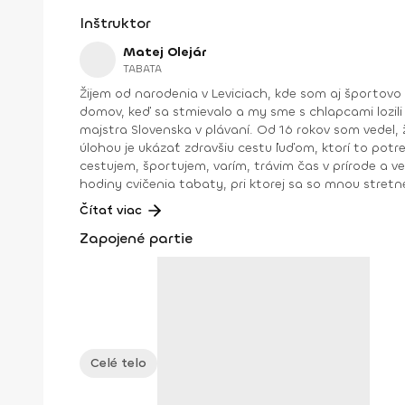
Inštruktor
Matej Olejár
TABATA
Žijem od narodenia v Leviciach, kde som aj športovo
domov, keď sa stmievalo a my sme s chlapcami lozili
majstra Slovenska v plávaní. Od 16 rokov som vedel,
úlohou je ukázať zdravšiu cestu ľuďom, ktorí to pot
cestujem, športujem, varím, trávim čas v prírode a 
hodiny cvičenia tabaty, pri ktorej sa so mnou stretnete aj tu na Fitshakeri 😉. Trénerské skúsenosti: osobný tréne
2017 tréner plávania v ŠK Aquasport Levice od r. 2004 – 2015 kondičný tréner ŠK Aquasport Levice od r 2012 – 2016 tréner pre Zdravú Energiu od r. 2015 kondičný tréner ŠBK
Čítať viac
Junior Levice – juniori, kadeti, starší a mladší žiaci od r. 2016 kondičný tréner VK Palas Levice -juniorky, kadetky od r. 2019 koordinátor trénerov a iný
Zapojené partie
energiu od r. 2015
Celé telo