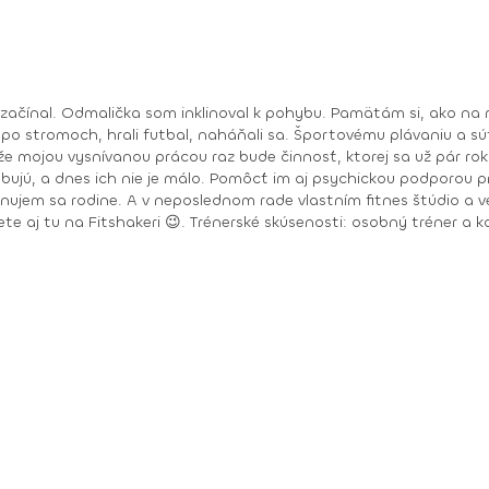
 začínal. Odmalička som inklinoval k pohybu. Pamätám si, ako na 
 po stromoch, hrali futbal, naháňali sa. Športovému plávaniu a sú
 že mojou vysnívanou prácou raz bude činnosť, ktorej sa už pár ro
rebujú, a dnes ich nie je málo. Pomôcť im aj psychickou podporou 
venujem sa rodine. A v neposlednom rade vlastním fitnes štúdio 
r a kondičný tréner v PerecFit Studio Levice v r. 2009 –
ch úkonov pre Zdravú