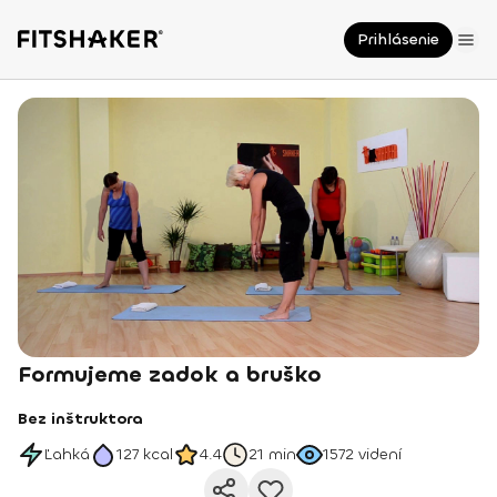
Prihlásenie
Formujeme zadok a bruško
Bez inštruktora
Ľahká
127
kcal
4.4
21 min
1572
videní