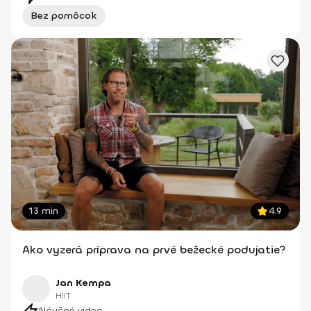
Bez pomôcok
13 min
4.9
Ako vyzerá príprava na prvé bežecké podujatie?
Jan Kempa
HIIT
Náučné video