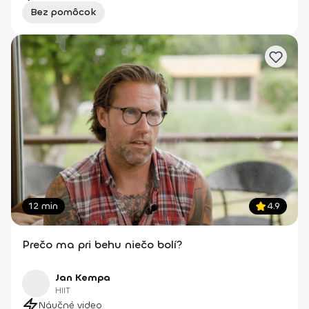
Bez pomôcok
12 min
4.9
Prečo ma pri behu niečo bolí?
Jan Kempa
HIIT
Náučné video