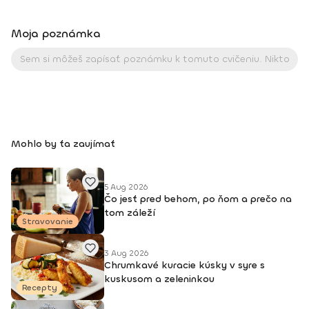
Moja poznámka
Mohlo by ťa zaujímať
5 Aug 2026
Čo jesť pred behom, po ňom a prečo na
tom záleží
Stravovanie
3 Aug 2026
Chrumkavé kuracie kúsky v syre s
kuskusom a zeleninkou
Recepty