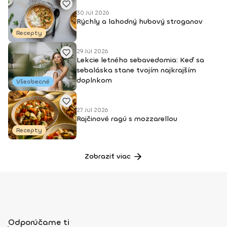
30 Júl 2026
Rýchly a lahodný hubový stroganov
Recepty
29 Júl 2026
Lekcie letného sebavedomia: Keď sa
sebaláska stane tvojím najkrajším
doplnkom
Všeobecné
27 Júl 2026
Rajčinové ragú s mozzarellou
Recepty
Zobraziť viac
Odporúčame ti