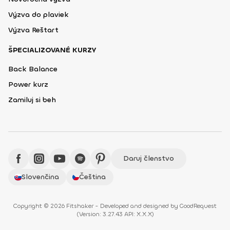
Výzva do plaviek
Výzva Reštart
ŠPECIALIZOVANÉ KURZY
Back Balance
Power kurz
Zamiluj si beh
Daruj členstvo
Slovenčina
Čeština
Copyright © 2026 Fitshaker - Developed and designed by
GoodRequest
(
Version: 3.27.43 API: X.X.X
)