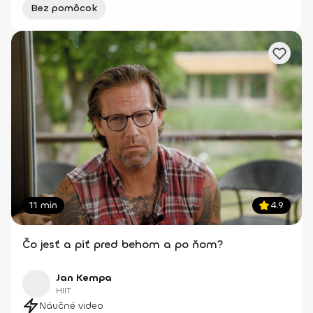
Bez pomôcok
11 min
4.9
Čo jesť a piť pred behom a po ňom?
Jan Kempa
HIIT
Náučné video