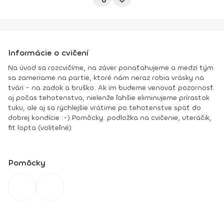
Informácie o cvičení
Na úvod sa rozcvičíme, na záver ponaťahujeme a medzi tým
sa zameriame na partie, ktoré nám neraz robia vrásky na
tvári - na zadok a bruško. Ak im budeme venovať pozornosť
aj počas tehotenstva, nielenže ľahšie eliminujeme prírastok
tuku, ale aj sa rýchlejšie vrátime po tehotenstve späť do
dobrej kondície :-).
Pomôcky:
podložka na cvičenie, uteráčik,
fit lopta (voliteľné)
Pomôcky