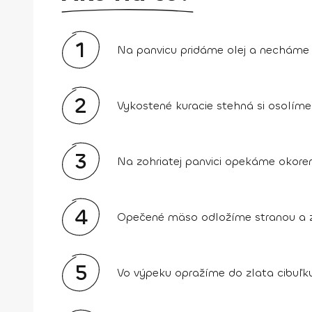
1
Na panvicu pridáme olej a necháme j
2
Vykostené kuracie stehná si osolíme
3
Na zohriatej panvici opekáme okoren
4
Opečené mäso odložíme stranou a z
5
Vo výpeku opražíme do zlata cibuľku