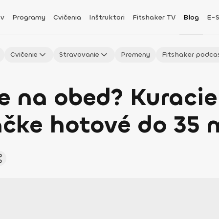
v
Programy
Cvičenia
Inštruktori
Fitshaker TV
Blog
E-
Cvičenie
Stravovanie
Premeny
Fitshaker podca
ete na obed? Kuraci
čke hotové do 35 