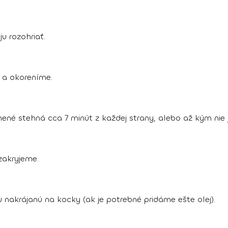
u rozohriať.
 a okoreníme.
ené stehná cca 7 minút z každej strany, alebo až kým nie
akryjeme.
 nakrájanú na kocky (ak je potrebné pridáme ešte olej).