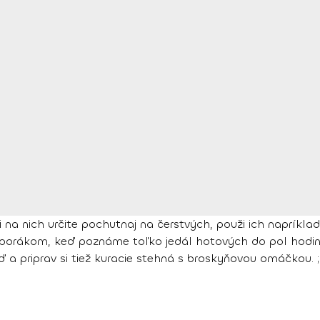
i na nich určite pochutnaj na čerstvých, použi ich naprík
 sporákom, keď poznáme toľko jedál hotových do pol hodin
a priprav si tiež kuracie stehná s broskyňovou omáčkou. ;