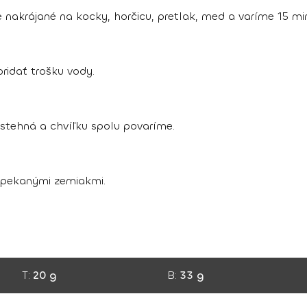
 nakrájané na kocky, horčicu, pretlak, med a varíme 15 mi
ridať trošku vody.
stehná a chvíľku spolu povaríme.
opekanými zemiakmi.
T:
20 g
B:
33 g