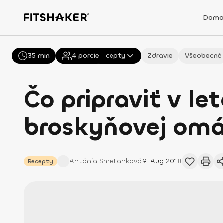
Domo
35 min
Všetky
4
porcie
Recepty
Zdravie
Všeobecné
Čo pripraviť v l
broskyňovej omá
Antónia
Smetanková
9. Aug 2018
Recepty