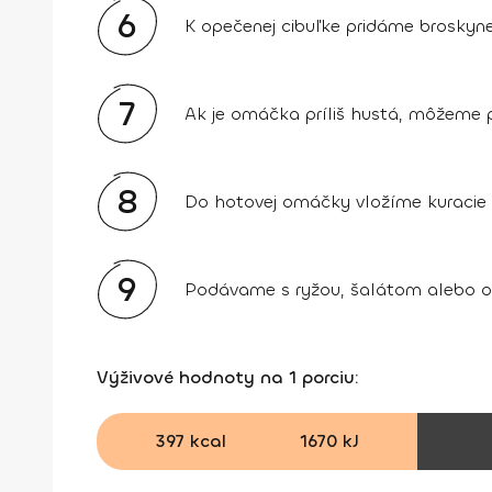
6
K opečenej cibuľke pridáme broskyne
7
Ak je omáčka príliš hustá, môžeme p
8
Do hotovej omáčky vložíme kuracie 
9
Podávame s ryžou, šalátom alebo 
Výživové hodnoty na 1 porciu:
397 kcal
1670 kJ