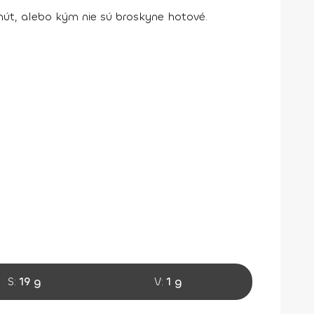
nút, alebo kým nie sú broskyne hotové.
S:
19 g
V:
1 g