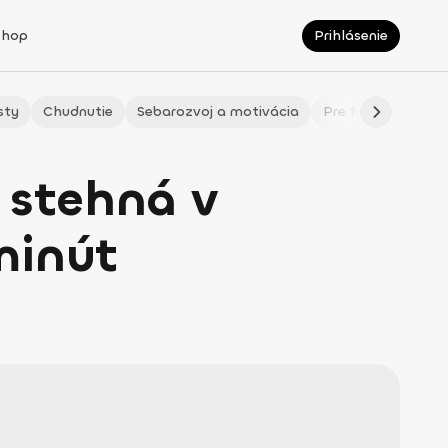
Shop
Prihlásenie
sty
Chudnutie
Sebarozvoj a motivácia
Pre fitmaminky
e stehná v
minút