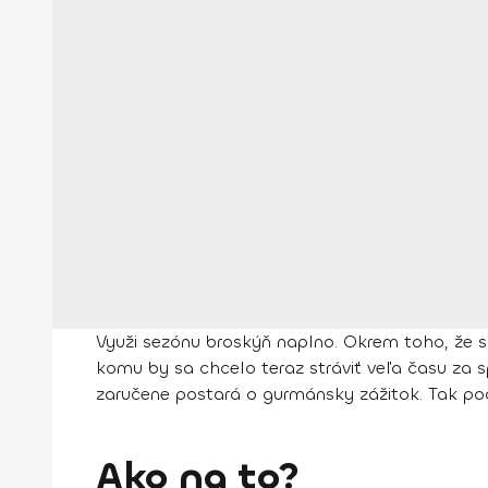
Využi sezónu broskýň naplno. Okrem toho, že s
komu by sa chcelo teraz stráviť veľa času za
zaručene postará o gurmánsky zážitok. Tak poď 
Ako na to?