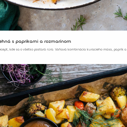
tehná s paprikami a rozmarínom
cept, kde sa o všetko postará rúra. Voňavá kombinácia kuracieho mäsa, paprík a