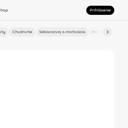
Shop
Prihlásenie
sty
Chudnutie
Sebarozvoj a motivácia
Pre fitmaminky