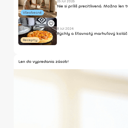
26 Júl 2026
Nie si príliš precitlivená. Možno len
Všeobecné
8 Júl 2024
Rýchly a šťavnatý marhuľový koláč 
Recepty
Len do vypredania zásob!