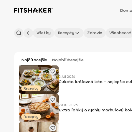
Domo
Všetky
Recepty
Zdravie
Všeobecné
Najčítanejšie
Najobľúbenejšie
2 Júl 2026
Cuketa kráľovná leta - najlepšie c
Recepty
20 Júl 2026
Extra ľahký a rýchly marhuľový kol
Recepty