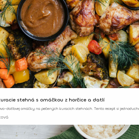
racie stehná s omáčkou z horčice a datlí
ovo-datľovej omáčky na pečených kuracích stehnách. Tento recept si jednoducho 
ková