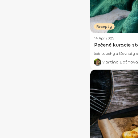
Recepty
14 Apr 2025
Pečené kuracie s
Jednoduchý a šťavnatý re
Martina Baťhová