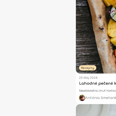
Recepty
23 Máj 2024
Lahodné pečené ku
Neodolateľná chuť horčic
Antónia Smetan