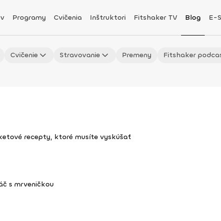
v
Programy
Cvičenia
Inštruktori
Fitshaker TV
Blog
E-
Cvičenie
Stravovanie
Premeny
Fitshaker podca
uketové recepty, ktoré musíte vyskúšať
áč s mrveničkou