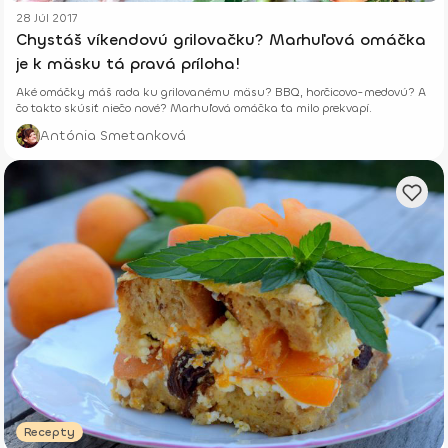
28 Júl 2017
Chystáš víkendovú grilovačku? Marhuľová omáčka
je k mäsku tá pravá príloha!
Aké omáčky máš rada ku grilovanému mäsu? BBQ, horčicovo-medovú? A
čo takto skúsiť niečo nové? Marhuľová omáčka ťa milo prekvapí.
Antónia Smetanková
Recepty