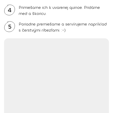
Primiešame ich k uvarenej quinoe. Pridáme
4
med a škoricu.
Poriadne premiešame a servírujeme napríklad
5
s čerstvými ríbezľami. :-)