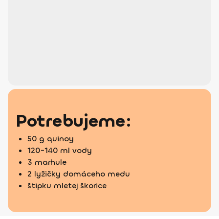
Potrebujeme:
50 g quinoy
120-140 ml vody
3 marhule
2 lyžičky domáceho medu
štipku mletej škorice