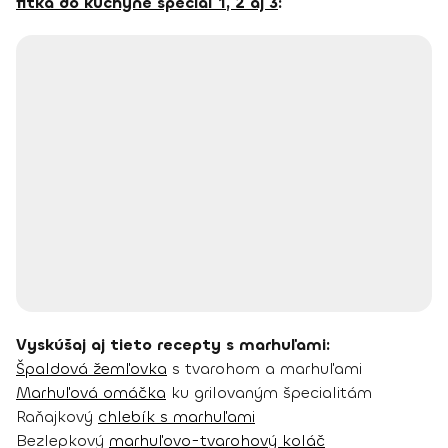
fitka do kuchyne špeciál 1, 2 aj 3
:
Vyskúšaj aj tieto recepty s marhuľami:
Špaldová žemľovka
s tvarohom a marhuľami
Marhuľová omáčka
ku grilovaným špecialitám
Raňajkový
chlebík s marhuľami
Bezlepkový
marhuľovo-tvarohový koláč