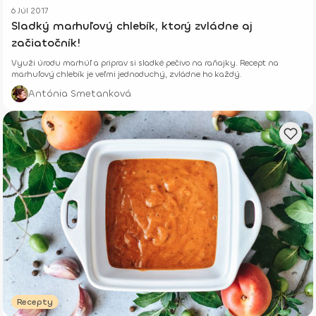
6 Júl 2017
Sladký marhuľový chlebík, ktorý zvládne aj
začiatočník!
Využi úrodu marhúľ a priprav si sladké pečivo na raňajky. Recept na
marhuľový chlebík je veľmi jednoduchý, zvládne ho každý.
Antónia Smetanková
Recepty