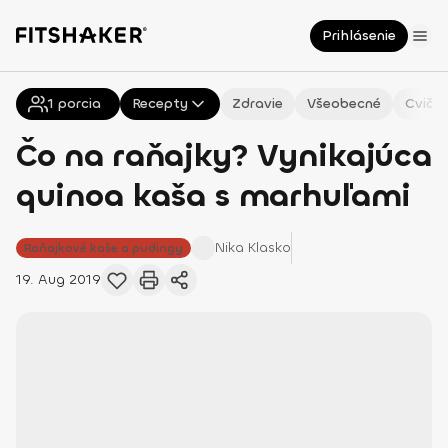
Prihlásenie
1
porcia
Všetky
Recepty
Zdravie
Všeobecné
Cvičen
Čo na raňajky? Vynikajúca
quinoa kaša s marhuľami
Nika
Klasko
Raňajkové kaše a pudingy
19. Aug 2019