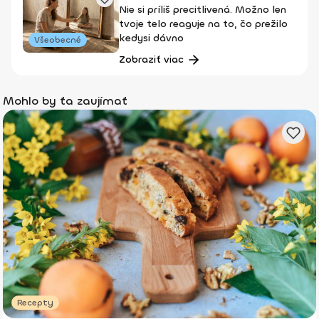
Nie si príliš precitlivená. Možno len
tvoje telo reaguje na to, čo prežilo
kedysi dávno
Všeobecné
Zobraziť viac
Mohlo by ťa zaujímať
Recepty