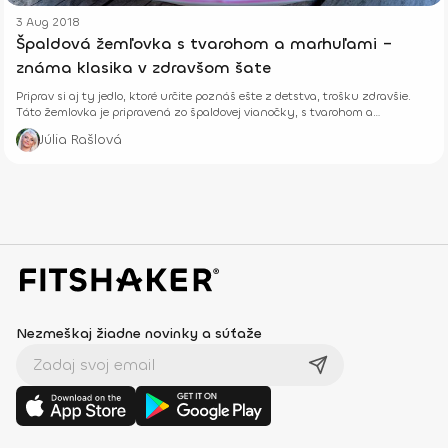
3 Aug 2018
Špaldová žemľovka s tvarohom a marhuľami –
známa klasika v zdravšom šate
Priprav si aj ty jedlo, ktoré určite poznáš ešte z detstva, trošku zdravšie.
Táto žemlovka je pripravená zo špaldovej vianočky, s tvarohom a
marhuľami.
Júlia Rašlová
Nezmeškaj žiadne novinky a súťaže