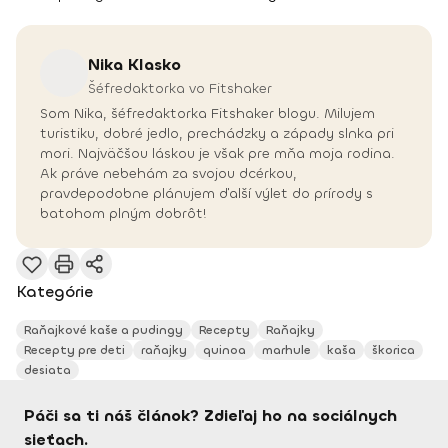
Nika
Klasko
Šéfredaktorka vo Fitshaker
Som Nika, šéfredaktorka Fitshaker blogu. Milujem
turistiku, dobré jedlo, prechádzky a západy slnka pri
mori. Najväčšou láskou je však pre mňa moja rodina.
Ak práve nebehám za svojou dcérkou,
pravdepodobne plánujem ďalší výlet do prírody s
batohom plným dobrôt!
Kategórie
Raňajkové kaše a pudingy
Recepty
Raňajky
Recepty pre deti
raňajky
quinoa
marhule
kaša
škorica
desiata
Páči sa ti náš článok? Zdieľaj ho na sociálnych
sieťach.