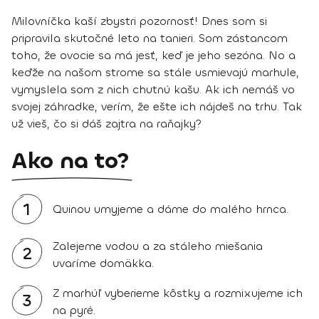
Milovníčka kaší zbystri pozornosť! Dnes som si
pripravila skutočné leto na tanieri. Som zástancom
toho, že ovocie sa má jesť, keď je jeho sezóna. No a
keďže na našom strome sa stále usmievajú marhule,
vymyslela som z nich chutnú kašu. Ak ich nemáš vo
svojej záhradke, verím, že ešte ich nájdeš na trhu. Tak
už vieš, čo si dáš zajtra na raňajky?
Ako na to?
1
Quinou umyjeme a dáme do malého hrnca.
Zalejeme vodou a za stáleho miešania
2
uvaríme domäkka.
Z marhúľ vyberieme kôstky a rozmixujeme ich
3
na pyré.