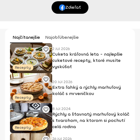
Zdieľať
Najčítanejšie
Najobľúbenejšie
2 Júl 2026
Cuketa kráľovná leta - najlepšie
cuketové recepty, ktoré musíte
vyskúšať
Recepty
20 Júl 2026
Extra ľahký a rýchly marhuľový
koláč s mrveničkou
Recepty
8 Júl 2024
Rýchly a šťavnatý marhuľový koláč
s tvarohom, na ktorom si pochutí
celá rodina
Recepty
26 Júl 2026