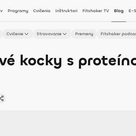
v
Programy
Cvičenia
Inštruktori
Fitshaker TV
Blog
E-
Cvičenie
Stravovanie
Premeny
Fitshaker podca
vé kocky s proteín