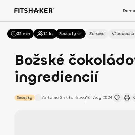
Domo
35 min
Všetky
12
ks
Recepty
Zdravie
Všeobecné
Božské čokoládo
ingrediencií
Antónia
Smetanková
16. Aug 2024
Recepty