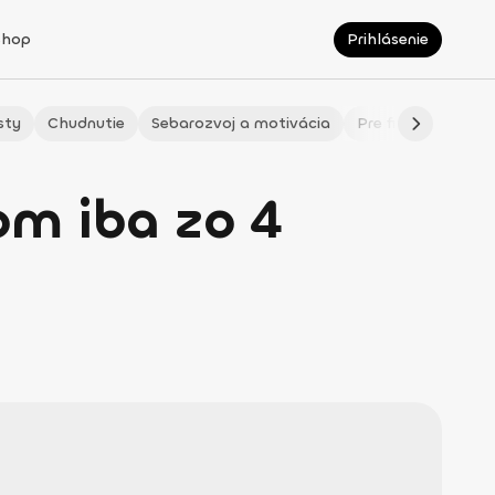
Shop
Prihlásenie
sty
Chudnutie
Sebarozvoj a motivácia
Pre fitmaminky
om iba zo 4