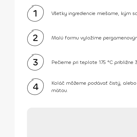
1
Všetky ingrediencie miešame, kým sa
2
Malú formu vyložíme pergamenovým
3
Pečieme pri teplote 175 °C približne 
Koláč môžeme podávať čistý, alebo 
4
mätou.