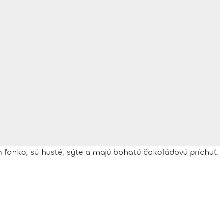
ich ľahko, sú husté, sýte a majú bohatú čokoládovú príchuť