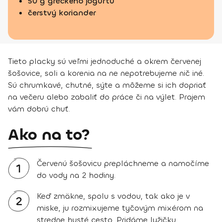
50 g gréckeho jogurtu
čerstvý koriander
Tieto placky sú veľmi jednoduché a okrem červenej
šošovice, soli a korenia na ne nepotrebujeme nič iné.
Sú chrumkavé, chutné, sýte a môžeme si ich dopriať
na večeru alebo zabaliť do práce či na výlet. Prajem
vám dobrú chuť.
Ako na to?
Červenú šošovicu prepláchneme a namočíme
1
do vody na 2 hodiny.
Keď zmäkne, spolu s vodou, tak ako je v
2
miske, ju rozmixujeme tyčovým mixérom na
stredne husté cesto. Pridáme lyžičku