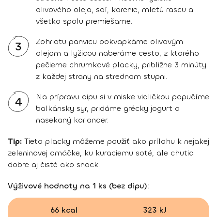
olivového oleja, soľ, korenie, mletú rascu a
všetko spolu premiešame.
Zohriatu panvicu pokvapkáme olivovým
3
olejom a lyžicou naberáme cesto, z ktorého
pečieme chrumkavé placky, približne 3 minúty
z každej strany na strednom stupni.
Na prípravu dipu si v miske vidličkou popučíme
4
balkánsky syr, pridáme grécky jogurt a
nasekaný koriander.
Tip:
Tieto placky môžeme použiť ako prílohu k nejakej
zeleninovej omáčke, ku kuraciemu soté, ale chutia
dobre aj čisté ako snack.
Výživové hodnoty na 1 ks (bez dipu):
66 kcal
323 kJ