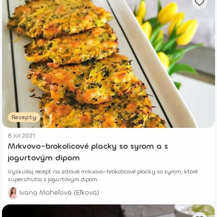
Recepty
8 Júl 2021
Mrkvovo-brokolicové placky so syrom a s
jogurtovým dipom
Vyskúšaj recept na zdravé mrkvovo-brokolicové placky so syrom, ktoré
super chutia s jogurtovým dipom.
Ivana Maheľová (Eľková)