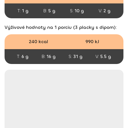
T:
1 g
B:
5 g
S:
10 g
V:
2 g
Výživové hodnoty na 1 porciu (3 placky s dipom):
240 kcal
990 kJ
T:
6 g
B:
16 g
S:
31 g
V:
5.5 g