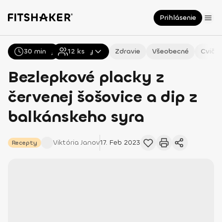
Prihlásenie
30 min
Všetky
Recepty
12
ks
Zdravie
Všeobecné
Cvičen
Bezlepkové placky z
červenej šošovice a dip z
balkánskeho syra
Viktória
Janov
17. Feb 2023
Recepty