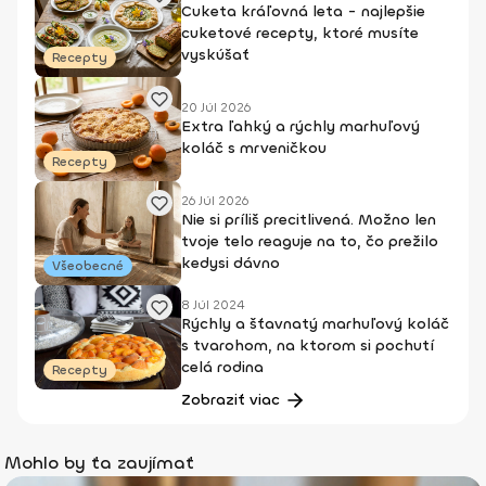
Cuketa kráľovná leta - najlepšie
cuketové recepty, ktoré musíte
vyskúšať
Recepty
20 Júl 2026
Extra ľahký a rýchly marhuľový
koláč s mrveničkou
Recepty
26 Júl 2026
Nie si príliš precitlivená. Možno len
tvoje telo reaguje na to, čo prežilo
kedysi dávno
Všeobecné
8 Júl 2024
Rýchly a šťavnatý marhuľový koláč
s tvarohom, na ktorom si pochutí
celá rodina
Recepty
Zobraziť viac
Mohlo by ťa zaujímať