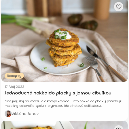
Recepty
17 Máj 2022
Jednoduché hokkaido placky s jarnou cibuľkou
Nevymýšľaj na večeru nič komplikované. Tieto hokkaido placky potrebujú
málo ingrediencií a spolu s bryndzou ide o hotovú delikatesu.
Viktória Janov