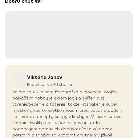
Dobrú chuť 😊!
Viktória
Janov
Redaktor vo Fitshaker
Volám sa Viki a som fotografka a blogerka. Mojím
najväčším hobby je okrem jogy a cvičenia aj
varenie/pečenie a fotenie, takže Fitshaker je super
miestom, kde to všetko môžem zrealizovať a podeliť
sa s vami o recepty či tipy v kuchyni. Milujem zdravé
varenie, kvalitné a sezónne suroviny, rada
podporujem domácich dodávateľov a výrobcov
potravín a snažím sa vytvárať chutné a výživné