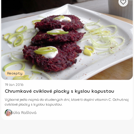
Recepty
19 Jan 2016
Chrumkavé cviklové placky s kyslou kapustou
Výborné jedlo najmä do studených dní, ktoré ti doplní vitamín C. Ochutnaj
cviklové placky s kyslou kapustou.
Júlia Rašlová