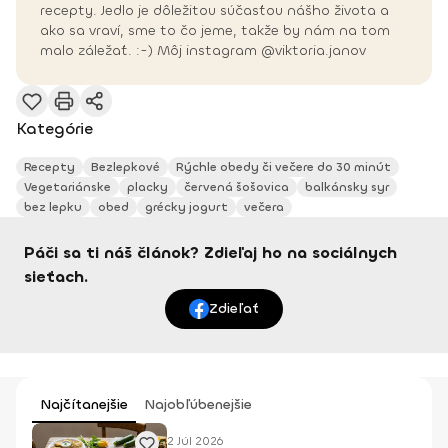
recepty. Jedlo je dôležitou súčasťou nášho života a
ako sa vraví, sme to čo jeme, takže by nám na tom
malo záležať. :-) Môj instagram @viktoria.janov
Kategórie
Recepty
Bezlepkové
Rýchle obedy či večere do 30 minút
Vegetariánske
placky
červená šošovica
balkánsky syr
bez lepku
obed
grécky jogurt
večera
Páči sa ti náš článok? Zdieľaj ho na sociálnych
sieťach.
Zdieľať
Najčítanejšie
Najobľúbenejšie
2 Júl 2026