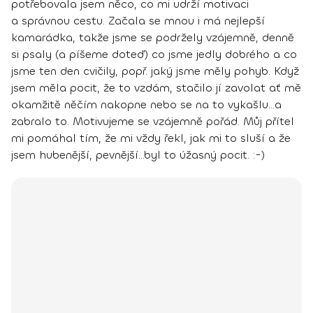
potřebovala jsem něco, co mi udrží motivaci
a správnou cestu. Začala se mnou i má nejlepší
kamarádka, takže jsme se podržely vzájemně, denně
si psaly (a píšeme doteď) co jsme jedly dobrého a co
jsme ten den cvičily, popř. jaký jsme měly pohyb. Když
jsem měla pocit, že to vzdám, stačilo jí zavolat ať mě
okamžitě něčím nakopne nebo se na to vykašlu...a
zabralo to. Motivujeme se vzájemně pořád. Můj přítel
mi pomáhal tím, že mi vždy řekl, jak mi to sluší a že
jsem hubenější, pevnější...byl to úžasný pocit. :-)