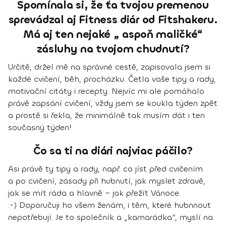
Spomínala si, že ťa tvojou premenou
sprevádzal aj Fitness diár od Fitshakeru.
Má aj ten nejaké „ aspoň maličké“
zásluhy na tvojom chudnutí?
Určitě, držel mě na správné cestě, zapisovala jsem si
každé cvičení, běh, procházku. Četla vaše tipy a rady,
motivační citáty i recepty. Nejvíc mi ale pomáhalo
právě zapsání cvičení, vždy jsem se koukla týden zpět
a prostě si řekla, že minimálně tak musím dát i ten
současný týden!
Čo sa ti na diári najviac páčilo?
Asi právě ty tipy a rady, např.
co jíst před cvičením
a po cvičení
, zásady při hubnutí, jak myslet zdravě,
jak se mít ráda a hlavně – jak přežít Vánoce.
:-)
Doporučuji ho všem ženám, i těm, které hubnnout
nepotřebují.
Je to společník a „kamarádka“, myslí na