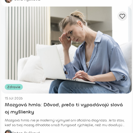
Zdravie
15 Júl 2026
Mozgová hmla: Dôvod, prečo ti vypadávajú slová
aj myšlienky
Mozgová hmla nie je moderný výmysel ani oficiálna diagnóza. Je to stav,
keď sa tvoj mozog dlhodobo snaží fungovať rýchlejšie, než mu dovoľujú
jeho biologické limity.