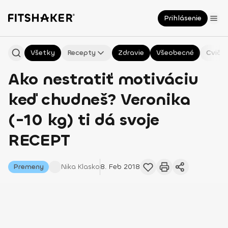
Prihlásenie
Všetky
Recepty
Zdravie
Všeobecné
Cvičen
Ako nestratiť motiváciu
keď chudneš? Veronika
(-10 kg) ti dá svoje
RECEPT
Premeny
Nika
Klasko
8. Feb 2018