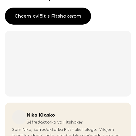
Chcem cvičiť s Fitshakerom
Nika
Klasko
Šéfredaktorka vo Fitshaker
Som Nika, šéfredaktorka Fitshaker blogu. Milujem
turistiku, dobré jedlo, prechádzky a západy slnka pri