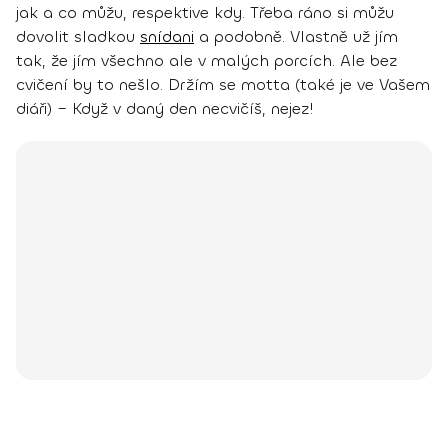
jak a co můžu, respektive kdy. Třeba ráno si můžu
dovolit sladkou
snídani
a podobně. Vlastně už jím
tak, že jím všechno ale v malých porcích. Ale
bez
cvičení by to nešlo
. Držím se motta (také je ve Vašem
diáři) –
Když v daný den necvičíš, nejez!