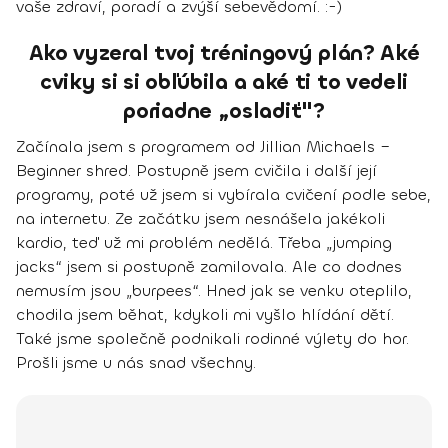
vaše zdraví, poradí a zvýší sebevědomí. :-)
Ako vyzeral tvoj tréningový plán? Aké
cviky si si obľúbila a aké ti to vedeli
poriadne „osladiť"?
Začínala jsem s programem od Jillian Michaels –
Beginner shred. Postupně jsem cvičila i další její
programy, poté už jsem si vybírala cvičení podle sebe,
na internetu. Ze začátku jsem nesnášela jakékoli
kardio, teď už mi problém nedělá. Třeba „jumping
jacks“ jsem si postupně zamilovala. Ale co dodnes
nemusím jsou „burpees“. Hned jak se venku oteplilo,
chodila jsem běhat, kdykoli mi vyšlo hlídání dětí.
Také jsme společně podnikali rodinné výlety do hor.
Prošli jsme u nás snad všechny.