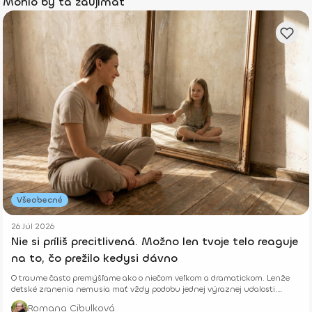
Mohlo by ťa zaujímať
Všeobecné
26 Júl 2026
Nie si príliš precitlivená. Možno len tvoje telo reaguje
na to, čo prežilo kedysi dávno
O traume často premýšľame ako o niečom veľkom a dramatickom. Lenže
detské zranenia nemusia mať vždy podobu jednej výraznej udalosti.
Niekedy rastú potichu.
Romana Cibulková