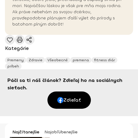
mori. Najväčšou láskou je však pre mňa moja rodina.
Ak práve nebehám za svojou dcérkou,
pravdepodobne plánujem ďalší výlet do prírody s
batohom plným dobrôt!
Kategórie
Premeny
Zdravie
Všeobecné
premena
fitness diár
príbeh
Páči sa ti náš článok? Zdieľaj ho na sociálnych
sieťach.
Zdieľať
Najčítanejšie
Najobľúbenejšie