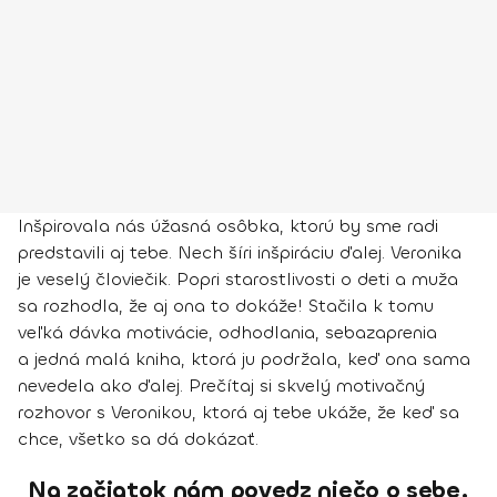
Inšpirovala nás úžasná osôbka, ktorú by sme radi
predstavili aj tebe. Nech šíri inšpiráciu ďalej. Veronika
je veselý človiečik. Popri starostlivosti o deti a muža
sa rozhodla, že aj ona to dokáže! Stačila k tomu
veľká dávka motivácie, odhodlania, sebazaprenia
a jedná malá kniha, ktorá ju podržala, keď ona sama
nevedela ako ďalej. Prečítaj si skvelý motivačný
rozhovor s Veronikou, ktorá aj tebe ukáže, že keď sa
chce, všetko sa dá dokázať.
Na začiatok nám povedz niečo o sebe,