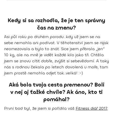
Kedy si sa rozhodla, že je ten správny
čas na zmenu?
Asi půl roku po druhém porodu...kdy už jsem se na
sebe nemohla ani podívat. V těhotenství jsem se nijak
neomezovala a bylo to znát. Sice jsem přibrala „jen“
10 kg, ale na mně je vidět každé kilo jako tři. Chtěla
jsem se znovu cítit dobře, zvýšit si sebevědomí. A taky
nás s rodinou čekala po letech dovolená u moře, tam
jsem prostě nemohla odjet tak...velká! :-)
Aká bola tvoja cesta premenou? Boli
v nej aj ťažké chvíle? Ak áno, kto ti
pomáhal?
První bod byl, že jsem si pořídila váš
Fitness diář 2017
,