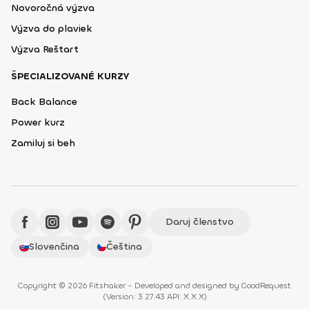
Novoročná výzva
Výzva do plaviek
Výzva Reštart
ŠPECIALIZOVANÉ KURZY
Back Balance
Power kurz
Zamiluj si beh
Daruj členstvo
Slovenčina
Čeština
Copyright © 2026 Fitshaker - Developed and designed by
GoodRequest
(
Version: 3.27.43 API: X.X.X
)