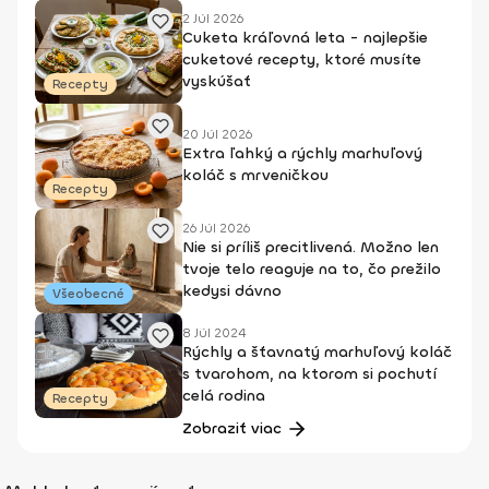
2 Júl 2026
Cuketa kráľovná leta - najlepšie
cuketové recepty, ktoré musíte
vyskúšať
Recepty
20 Júl 2026
Extra ľahký a rýchly marhuľový
koláč s mrveničkou
Recepty
26 Júl 2026
Nie si príliš precitlivená. Možno len
tvoje telo reaguje na to, čo prežilo
kedysi dávno
Všeobecné
8 Júl 2024
Rýchly a šťavnatý marhuľový koláč
s tvarohom, na ktorom si pochutí
celá rodina
Recepty
Zobraziť viac