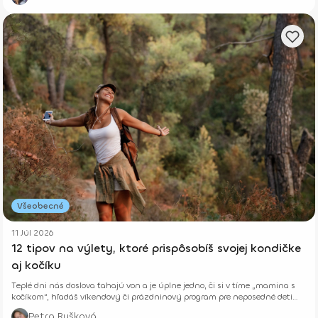
Všeobecné
11 Júl 2026
12 tipov na výlety, ktoré prispôsobíš svojej kondičke
aj kočíku
Teplé dni nás doslova ťahajú von a je úplne jedno, či si v tíme „mamina s
kočíkom“, hľadáš víkendový či prázdninový program pre neposedné deti
alebo si len chceš vyvetrať hlavu s kamoškou, či partnerom.
Petra Ryšková