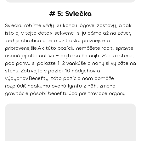
# 5: Sviečka
Sviečku robíme vždy ku koncu jógovej zostavy, a tak
isto aj v tejto detox sekvencii si ju dáme až na záver,
keď je chrbtica a telo už trošku pružnejšie a
pripravenejšie.
Ak túto pozíciu nemôžete robiť, spravte
aspoň jej alternatívu – dajte sa čo najbližšie ku stene,
pod panvu si položte 1-2 vankúše a nohy si vyložte na
stenu. Zotrvajte v pozícii 10 nádychov a
výdychov.
Benefity
: táto pozícia nám pomôže
rozprúdiť naakumulovanú lymfu z nôh, zmena
gravitácie pôsobí benefitujúco pre tráviace orgány.