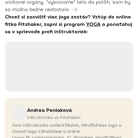
vnútorné orgány, “vykrúcame” telo do polôh, kam by
sa možno bežne nedostalo. :-)
Chceš si zacvičiť viac joga zostáv? Vstúp do online
fitka Fitshaker, zapni si program
YOGA
a ponaťahuj
sa v sprievode profi inštruktoriek:
Andrea
Peniaková
Inštruktorka vo Fitshakeri
Som inštruktorka cvičení Pilates, Mindfulness Joga a
Gravid Joga v Bratislave a online
(www.fb.com/cviceniaba, IG: @andrea_mindfulflow).