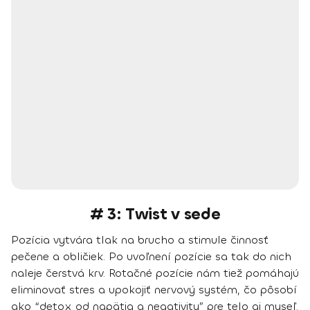
# 3: Twist v sede
Pozícia vytvára tlak na brucho a stimule činnosť
pečene a obličiek. Po uvoľnení pozície sa tak do nich
naleje čerstvá krv. Rotačné pozície nám tiež pomáhajú
eliminovať stres a upokojiť nervový systém, čo pôsobí
ako “detox od napätia a negativity” pre telo aj myseľ.