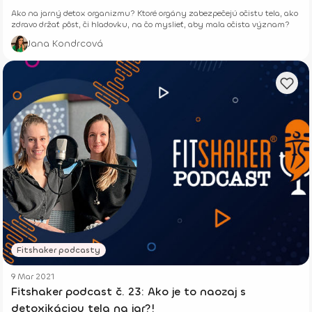
Ako na jarný detox organizmu? Ktoré orgány zabezpečejú očistu tela, ako
zdravo držať pôst, či hladovku, na čo myslieť, aby mala očista význam?
Jana Kondrcová
Fitshaker podcasty
9 Mar 2021
Fitshaker podcast č. 23: Ako je to naozaj s
detoxikáciou tela na jar?!