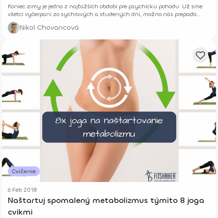
Koniec zimy je jedno z najťažších období pre psychickú pohodu. Už sme
všetci vyčerpaní zo sychravých a studených dní, možno nás prepadá
depresia či smutná nálada. Preto ti ponúkame túto joga zostavu na
Nikol Chovancová
okamžité zlepšenie nálady.
Cvičenie
6 Feb 2018
Naštartuj spomalený metabolizmus týmito 8 joga
cvikmi