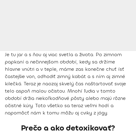
Je tu jar a s ňou aj viac svetla a života. Po zimnom
papkaní a nečinnejšom období, kedy sa držíme
hlavne vnútri a v teple, máme zas konečne chuť ísť
častejšie von, odhodiť zimný kabát a s ním aj zimné
kilečká. Teraz je naozaj skvelý čas naštartovať svoje
telo aspoň malou očistou. Mnohí ľudia v tomto
období držia niekoľkodňové pôsty alebo majú rôzne
očistné kúry. Toto všetko sa teraz veľmi hodí a
napomôcť nám k tomu môžu aj cviky z jógy.
Prečo a ako detoxikovať?