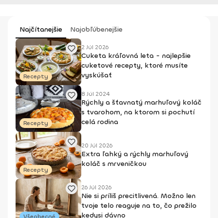
Najčítanejšie
Najobľúbenejšie
2 Júl 2026
Cuketa kráľovná leta - najlepšie
cuketové recepty, ktoré musíte
vyskúšať
Recepty
8 Júl 2024
Rýchly a šťavnatý marhuľový koláč
s tvarohom, na ktorom si pochutí
celá rodina
Recepty
20 Júl 2026
Extra ľahký a rýchly marhuľový
koláč s mrveničkou
Recepty
26 Júl 2026
Nie si príliš precitlivená. Možno len
tvoje telo reaguje na to, čo prežilo
kedysi dávno
Všeobecné