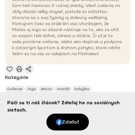
Som tiež maminou 3-ročnej dcérky. Viesť cvičenia mi
vždy dávalo veľký zmysel, pretože sú súčasťou
starania sa o svoj fyzický aj duševný wellbeing.
Postupom času sa stále len viac utvrdzujem, že
Pilates aj Joga sú úžasné nástroje na to, ako sa cítiť
vo svojom tele dobre, zdravo a vitálne. Či už je to
vaše primárne cvičenie, alebo ako doplnok a podpora
k ostatným športom a druhom pohybu, ktoré robíte.
Teším sa na vás vo videjkách na Fitshakeri!
Kategórie
Cvičenie
Jóga
detox
mostík
kobylka
Páči sa ti náš článok? Zdieľaj ho na sociálnych
sieťach.
Zdieľať