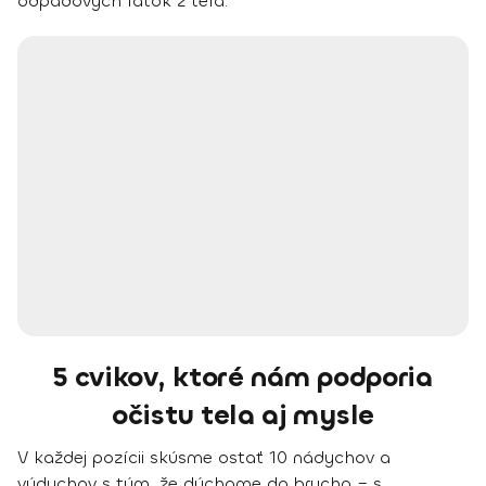
odpadových látok z tela.
5 cvikov, ktoré nám podporia
očistu tela aj mysle
V každej pozícii skúsme ostať 10 nádychov a
výdychov s tým, že dýchame do brucha – s