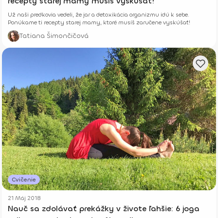
recepty starej mamy musíš vyskúšať!
Už naši predkovia vedeli, že jar a detoxikácia organizmu idú k sebe.
Ponúkame ti recepty starej mamy, ktoré musíš zaručene vyskúšať!
Tatiana Šimončičová
Cvičenie
21 Máj 2018
Nauč sa zdolávať prekážky v živote ľahšie: 6 joga