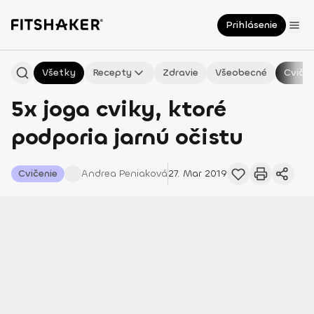
Prihlásenie
Všetky
Recepty
Zdravie
Všeobecné
Cvičen
5x joga cviky, ktoré
podporia jarnú očistu
Cvičenie
Andrea
Peniaková
27. Mar 2019