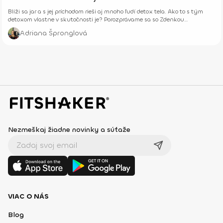
Blíži sa jar a s jej príchodom rieši aj mnoho ľudí detox tela. Ako to s tým
detoxom vlastne v skutočnosti je? Porozprávame sa so Zdenkou
Havettovou.
Adriana Špronglová
Nezmeškaj žiadne novinky a súťaže
VIAC O NÁS
Blog