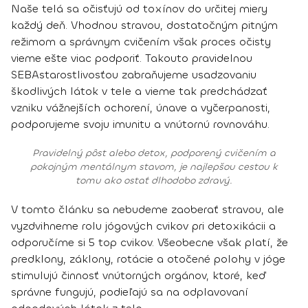
Naše telá sa očisťujú od toxínov do určitej miery
každý deň. Vhodnou stravou, dostatočným pitným
režimom a správnym cvičením však proces očisty
vieme ešte viac podporiť. Takouto pravidelnou
SEBAstarostlivosťou zabraňujeme usadzovaniu
škodlivých látok v tele a vieme tak predchádzať
vzniku vážnejších ochorení, únave a vyčerpanosti,
podporujeme svoju imunitu a vnútornú rovnováhu.
Pravidelný pôst alebo detox, podporený cvičením a
pokojným mentálnym stavom, je najlepšou cestou k
tomu ako ostať dlhodobo zdravý.
V tomto článku sa nebudeme zaoberať stravou, ale
vyzdvihneme rolu jógových cvikov pri detoxikácii a
odporučíme si 5 top cvikov. Všeobecne však platí, že
predklony, záklony, rotácie a otočené polohy v jóge
stimulujú činnosť vnútorných orgánov, ktoré, keď
správne fungujú, podieľajú sa na odplavovaní