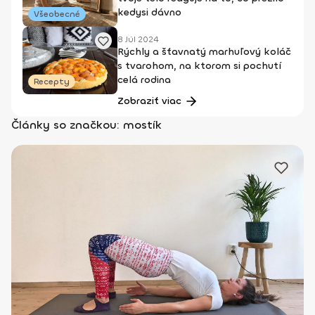
kedysi dávno
Všeobecné
8 Júl 2024
Rýchly a šťavnatý marhuľový koláč
s tvarohom, na ktorom si pochutí
celá rodina
Recepty
Zobraziť viac
Články so značkou: mostík