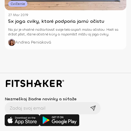
Cvičenie
27 Mar 2019
5x joga cviky, ktoré podporia jarnú očistu
Na jar je vhodné naštartovať svoje telo aspoň malou očistou. Hodí sa
držať pôst, rôzne očistné kúry a napomôcť môžu aj joga cviky.
Andrea Peniaková
Nezmeškaj žiadne novinky a súťaže