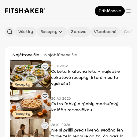
Prihlásenie
Všetky
Recepty
Zdravie
Všeobecné
Cvičen
Najčítanejšie
Najobľúbenejšie
2 Júl 2026
Cuketa kráľovná leta - najlepšie
cuketové recepty, ktoré musíte
vyskúšať
Recepty
20 Júl 2026
Extra ľahký a rýchly marhuľový
koláč s mrveničkou
Recepty
26 Júl 2026
Nie si príliš precitlivená. Možno len
tvoje telo reaguje na to, čo prežilo