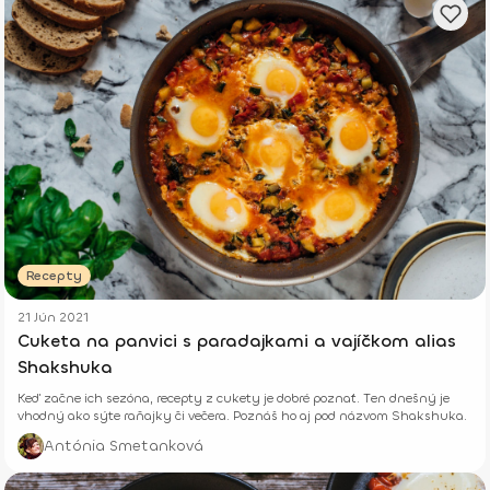
Recepty
21 Jún 2021
Cuketa na panvici s paradajkami a vajíčkom alias
Shakshuka
Keď začne ich sezóna, recepty z cukety je dobré poznať. Ten dnešný je
vhodný ako sýte raňajky či večera. Poznáš ho aj pod názvom Shakshuka.
Antónia Smetanková