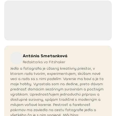
Antónia
Smetanková
Redaktorka vo Fitshaker
Jedlo a fotografia je úžasný kreatívny priestor, v
ktorom rada tvorím, experimentujem, skúšam nové
veci a rada sa s nimi podelím. Varenie ma baví a je to
moje hobby. Vyrastala som na dedine, preto dávam
prednosť domácim sezónnym surovinám a poctivým
výrobkom. Uprednostňujem jednoduchú prípravu a
dostupné suroviny, spájam tradičné s moderným a
milujem voňavé korenie. Pestrosť a farebnosť
pokrmov ma zaviedlo na cestu fotografie jedla a
všetkého čo je s ním spojené. Môj blog: