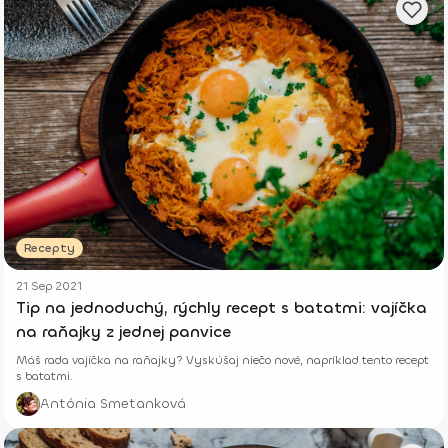
Recepty
21 Sep 2021
Tip na jednoduchý, rýchly recept s batatmi: vajíčka
na raňajky z jednej panvice
Máš rada vajíčka na raňajky? Vyskúšaj niečo nové, napríklad tento recept
s batatmi.
Antónia Smetanková