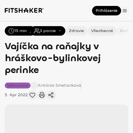
Prihlásenie
15 min
Všetky
Recepty
3
porcie
Zdravie
Všeobecné
Cvičen
Vajíčka na raňajky v
hráškovo-bylinkovej
perinke
Antónia
Smetanková
Veľkonočné
5. Apr 2022