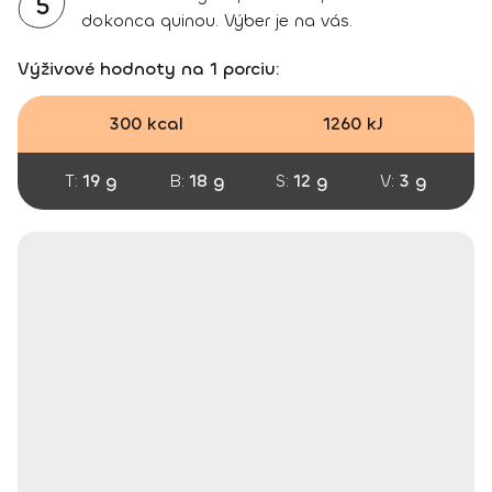
5
dokonca quinou. Výber je na vás.
Výživové hodnoty na 1 porciu:
300 kcal
1260 kJ
T:
19 g
B:
18 g
S:
12 g
V:
3 g