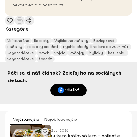
pekneajedlo.blogspot.cz
Kategórie
Veľkonočné
Recepty
Vajíčka na raňajky
Bezlepkové
Raňajky
Recepty pre deti
Rýchle obedy či večere do 20 minút
Vegetariánske
hrach
vajcia
raňajky
bylinky
bez lepku
vegetariánske
špenát
Páči sa ti náš článok? Zdieľaj ho na sociálnych
sieťach.
Zdieľať
Najčítanejšie
Najobľúbenejšie
2 Júl 2026
Cuketa kráľovná leta - najlepšie