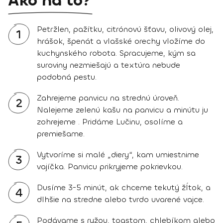
Ako na to?
Petržlen, pažítku, citrónovú šťavu, olivový olej,
1
hrášok, špenát a vlašské orechy vložíme do
kuchynského robota. Spracujeme, kým sa
suroviny nezmiešajú a textúra nebude
podobná pestu.
Zahrejeme panvicu na strednú úroveň.
2
Nalejeme zelenú kašu na panvicu a minútu ju
zohrejeme . Pridáme Lučinu, osolíme a
premiešame.
Vytvoríme si malé „diery“, kam umiestnime
3
vajíčka. Panvicu prikryjeme pokrievkou.
Dusíme 3-5 minút, ak chceme tekutý žĺtok, a
4
dlhšie na stredne alebo tvrdo uvarené vajce.
Podávame s ryžou, toastom, chlebíkom alebo