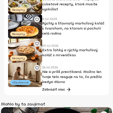
cuketové recepty, ktoré musíte
vyskúšať
Recepty
8 Júl 2024
Rýchly a šťavnatý marhuľový koláč
s tvarohom, na ktorom si pochutí
celá rodina
Recepty
20 Júl 2026
Extra ľahký a rýchly marhuľový
koláč s mrveničkou
Recepty
26 Júl 2026
Nie si príliš precitlivená. Možno len
tvoje telo reaguje na to, čo prežilo
kedysi dávno
Všeobecné
Zobraziť viac
Mohlo by ťa zaujímať