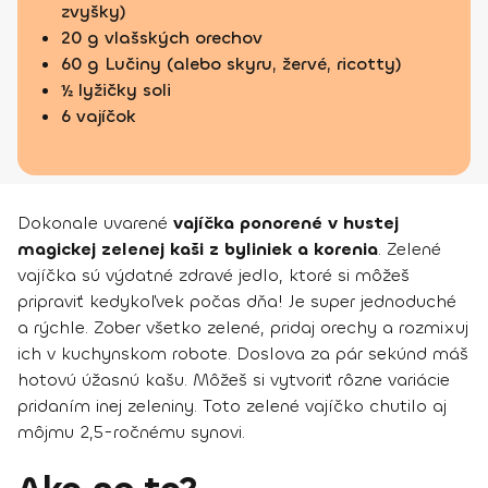
zvyšky)
20 g vlašských orechov
60 g Lučiny (alebo skyru, žervé, ricotty)
½ lyžičky soli
6 vajíčok
Dokonale uvarené
vajíčka ponorené v hustej
magickej zelenej kaši z byliniek a korenia
. Zelené
vajíčka sú výdatné zdravé jedlo, ktoré si môžeš
pripraviť kedykoľvek počas dňa! Je super jednoduché
a rýchle. Zober všetko zelené, pridaj orechy a rozmixuj
ich v kuchynskom robote. Doslova za pár sekúnd máš
hotovú úžasnú kašu. Môžeš si vytvoriť rôzne variácie
pridaním inej zeleniny. Toto zelené vajíčko chutilo aj
môjmu 2,5-ročnému synovi.