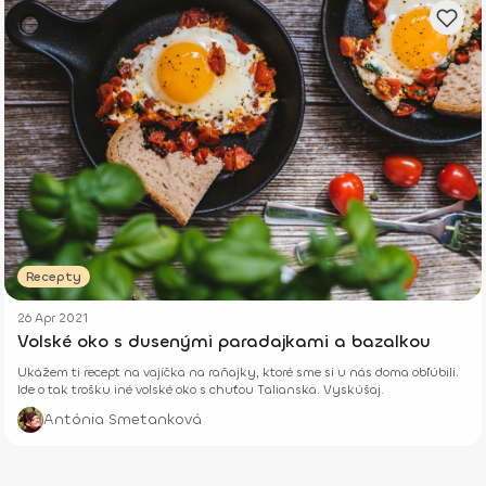
Recepty
26 Apr 2021
Volské oko s dusenými paradajkami a bazalkou
Ukážem ti recept na vajíčka na raňajky, ktoré sme si u nás doma obľúbili.
Ide o tak trošku iné volské oko s chuťou Talianska. Vyskúšaj.
Antónia Smetanková