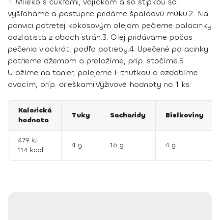
1. Mlieko s cukrami, vajíčkom a so štipkou soli
vyšľaháme a postupne pridáme špaldovú múku.
2. Na
panvici potretej kokosovým olejom pečieme palacinky
dozlatista z oboch strán.
3. Olej pridávame počas
pečenia viackrát, podľa potreby.
4. Upečené palacinky
potrieme džemom a preložíme, príp. stočíme.
5.
Uložíme na tanier, polejeme Fitnutkou a ozdobíme
ovocím, príp. orieškami.
Výživové hodnoty na 1 ks:
Kalorická
Tuky
Sacharidy
Bielkoviny
hodnota
479 kJ
4 g
16 g
4 g
114 kcal