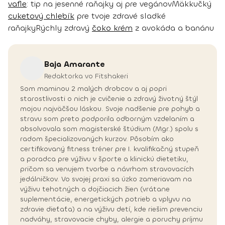
vafle
: tip na jesenné raňajky aj pre vegánov
Mäkkučký
cuketový chlebík
pre tvoje zdravé sladké
raňajky
Rýchly zdravý
čoko krém
z avokáda a banánu
Baja
Amarante
Redaktorka vo Fitshakeri
Som maminou 2 malých drobcov a aj popri
starostlivosti o nich je cvičenie a zdravý životný štýl
mojou najväčšou láskou. Svoje nadšenie pre pohyb a
stravu som preto podporila odborným vzdelaním a
absolvovala som magisterské štúdium (Mgr.) spolu s
radom špecializovaných kurzov. Pôsobím ako
certifikovaný fitness tréner pre I. kvalifikačný stupeň
a poradca pre výživu v športe a klinickú dietetiku,
pričom sa venujem tvorbe a návrhom stravovacích
jedálničkov. Vo svojej praxi sa úzko zameriavam na
výživu tehotných a dojčiacich žien (vrátane
suplementácie, energetických potrieb a vplyvu na
zdravie dieťaťa) a na výživu detí, kde riešim prevenciu
nadváhy, stravovacie chyby, alergie a poruchy príjmu