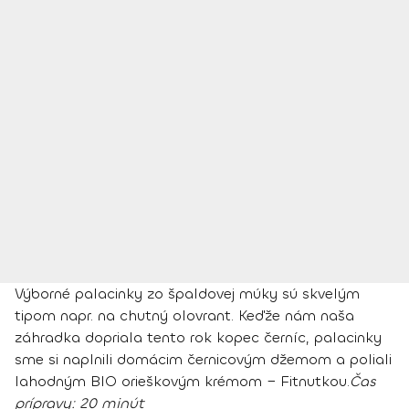
Výborné palacinky zo špaldovej múky sú skvelým
tipom napr. na chutný olovrant. Keďže nám naša
záhradka dopriala tento rok kopec černíc, palacinky
sme si naplnili domácim černicovým džemom a poliali
lahodným BIO orieškovým krémom − Fitnutkou.
Čas
prípravy:
20 minút