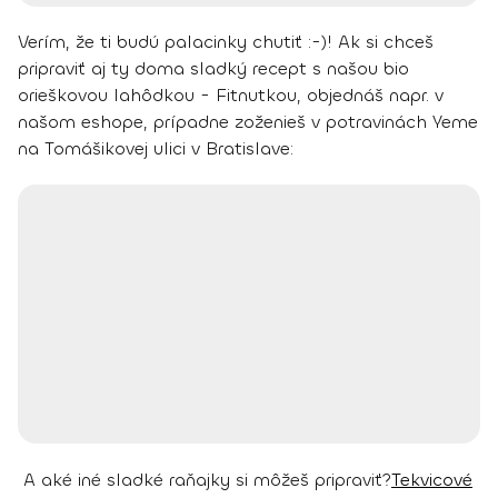
Verím, že ti budú palacinky chutiť :-)!
Ak si chceš
pripraviť aj ty doma sladký recept s našou bio
orieškovou lahôdkou - Fitnutkou, objednáš napr. v
našom eshope, prípadne zoženieš v potravinách Yeme
na Tomášikovej ulici v Bratislave:
A aké iné sladké raňajky si môžeš pripraviť?
Tekvicové