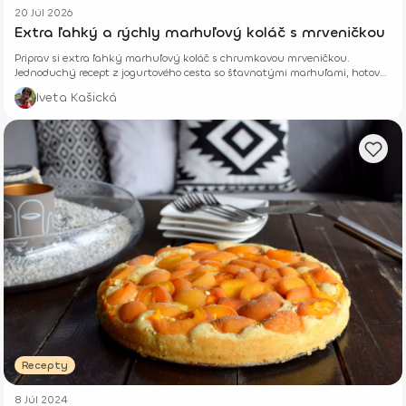
20 Júl 2026
Extra ľahký a rýchly marhuľový koláč s mrveničkou
Priprav si extra ľahký marhuľový koláč s chrumkavou mrveničkou.
Jednoduchý recept z jogurtového cesta so šťavnatými marhuľami, hotový
z pár surovín.
Iveta Kašická
Recepty
8 Júl 2024