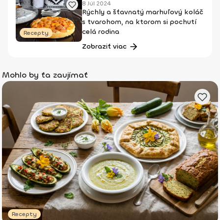
8 Júl 2024
Rýchly a šťavnatý marhuľový koláč
s tvarohom, na ktorom si pochutí
celá rodina
Recepty
Zobraziť viac
Mohlo by ťa zaujímať
Recepty