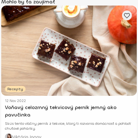
Mohlo by ťa zaujímať
Recepty
12 Nov 2022
Voňavý celozrnný tekvicový perník jemný ako
pavučinka
Skús tento vláčny perník z tekvice, ktorý ti rozvonia domácnosť a pohladí
chuťové poháriky.
Viktória Janov