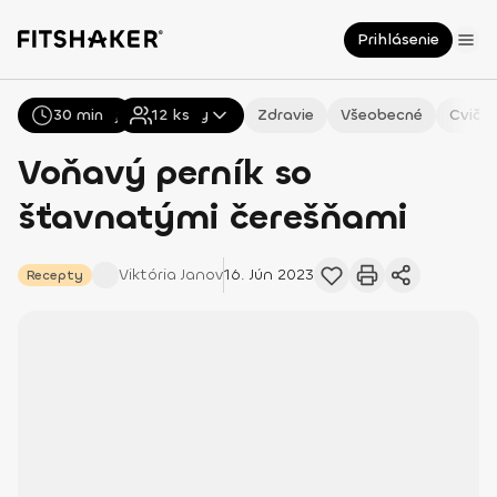
Prihlásenie
30 min
Všetky
Recepty
12
ks
Zdravie
Všeobecné
Cvičen
Voňavý perník so
šťavnatými čerešňami
Viktória
Janov
16. Jún 2023
Recepty