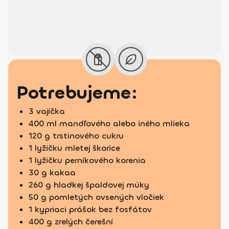
Potrebujeme:
3 vajíčka
400 ml mandľového alebo iného mlieka
120 g trstinového cukru
1 lyžičku mletej škorice
1 lyžičku perníkového korenia
30 g kakaa
260 g hladkej špaldovej múky
50 g pomletých ovsených vločiek
1 kypriaci prášok bez fosfátov
400 g zrelých čerešní