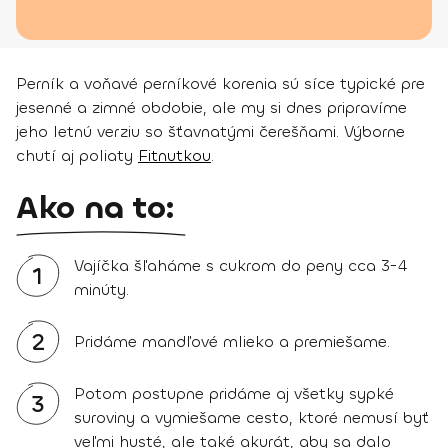
Perník a voňavé perníkové korenia sú síce typické pre
jesenné a zimné obdobie, ale my si dnes pripravíme
jeho letnú verziu so šťavnatými čerešňami. Výborne
chutí aj poliaty
Fitnutkou
.
Ako na to:
Vajíčka šľaháme s cukrom do peny cca 3-4
1
minúty.
2
Pridáme mandľové mlieko a premiešame.
Potom postupne pridáme aj všetky sypké
3
suroviny a vymiešame cesto, ktoré nemusí byť
veľmi husté, ale také akurát, aby sa dalo