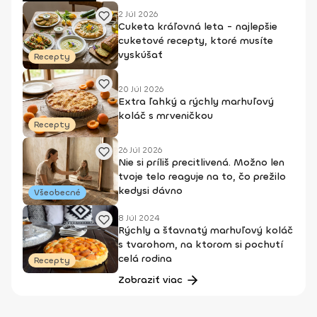
2 Júl 2026
Cuketa kráľovná leta - najlepšie
cuketové recepty, ktoré musíte
vyskúšať
Recepty
20 Júl 2026
Extra ľahký a rýchly marhuľový
koláč s mrveničkou
Recepty
26 Júl 2026
Nie si príliš precitlivená. Možno len
tvoje telo reaguje na to, čo prežilo
kedysi dávno
Všeobecné
8 Júl 2024
Rýchly a šťavnatý marhuľový koláč
s tvarohom, na ktorom si pochutí
celá rodina
Recepty
Zobraziť viac