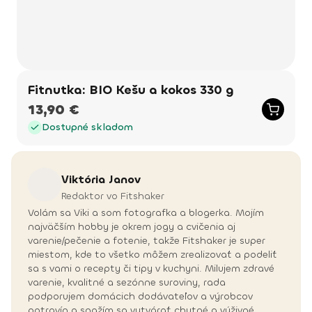
Fitnutka: BIO Kešu a kokos 330 g
13,90 €
Dostupné skladom
Viktória
Janov
Redaktor vo Fitshaker
Volám sa Viki a som fotografka a blogerka. Mojím
najväčším hobby je okrem jogy a cvičenia aj
varenie/pečenie a fotenie, takže Fitshaker je super
miestom, kde to všetko môžem zrealizovať a podeliť
sa s vami o recepty či tipy v kuchyni. Milujem zdravé
varenie, kvalitné a sezónne suroviny, rada
podporujem domácich dodávateľov a výrobcov
potravín a snažím sa vytvárať chutné a výživné