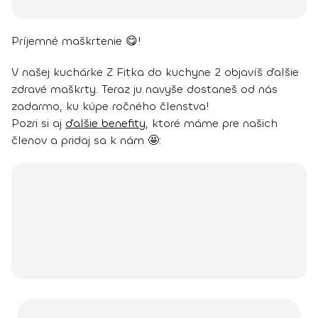
Príjemné maškrtenie 😋!
V našej kuchárke Z Fitka do kuchyne 2 objavíš ďalšie
zdravé maškrty. Teraz ju navyše dostaneš od nás
zadarmo, ku kúpe ročného členstva!
Pozri si aj
ďalšie benefity
, ktoré máme pre našich
členov a pridaj sa k nám 🤩: