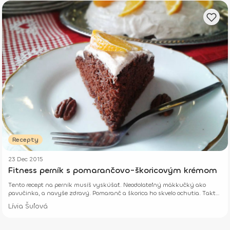
Recepty
23 Dec 2015
Fitness perník s pomarančovo-škoricovým krémom
Tento recept na perník musíš vyskúšať. Neodolateľný mäkkučký ako
pavučinka, a navyše zdravý. Pomaranč a škorica ho skvelo ochutia. Takto
voňajú Vianoce!
Lívia Šuľová