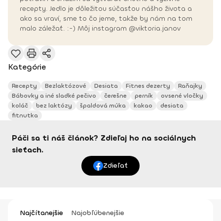
recepty. Jedlo je dôležitou súčasťou nášho života a
ako sa vraví, sme to čo jeme, takže by nám na tom
malo záležať. :-) Môj instagram @viktoria.janov
Kategórie
Recepty
Bezlaktózové
Desiata
Fitnes dezerty
Raňajky
Bábovky a iné sladké pečivo
čerešne
perník
ovsené vločky
koláč
bez laktózy
špaldová múka
kakao
desiata
fitnutka
Páči sa ti náš článok? Zdieľaj ho na sociálnych
sieťach.
Zdieľať
Najčítanejšie
Najobľúbenejšie