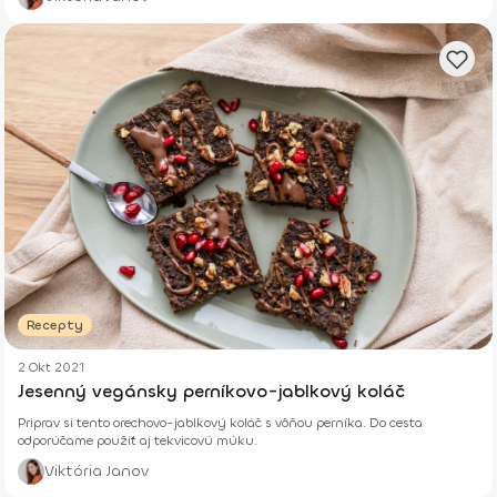
Recepty
2 Okt 2021
Jesenný vegánsky perníkovo-jablkový koláč
Priprav si tento orechovo-jablkový koláč s vôňou perníka. Do cesta
odporúčame použiť aj tekvicovú múku.
Viktória Janov