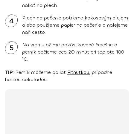
naliať na plech.
Plech na pečenie potrieme kokosovým olejom
4
alebo použijeme papier na pečenie a nalejeme
naň cesto.
Na vrch uložíme odkôstkované čerešne a
5
perník pečieme cca 2O minút pri teplote 180
˚C.
TIP
: Perník môžeme poliať
Fitnutkou
, prípadne
horkou čokoládou.