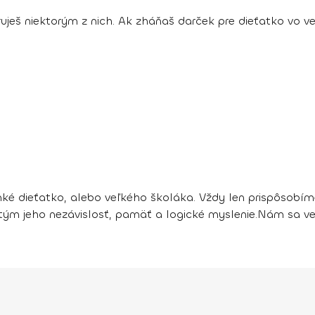
uješ niektorým z nich. Ak zháňaš darček pre dieťatko vo 
linké dieťatko, alebo veľkého školáka. Vždy len prispôsobím
tým jeho nezávislosť, pamäť a logické myslenie.
Nám sa vee