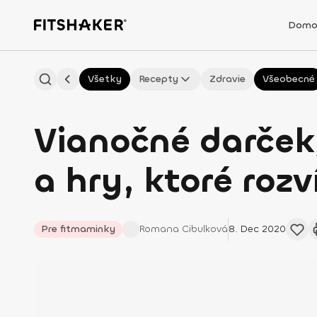
Domo
Všetky
Recepty
Zdravie
Všeobecné
Vianočné darčeky
a hry, ktoré rozv
Pre fitmaminky
Romana
Cibulková
8. Dec 2020