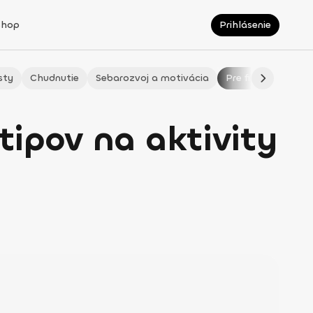
Shop
Prihlásenie
sty
Chudnutie
Sebarozvoj a motivácia
Pre fitmaminky
tipov na aktivity