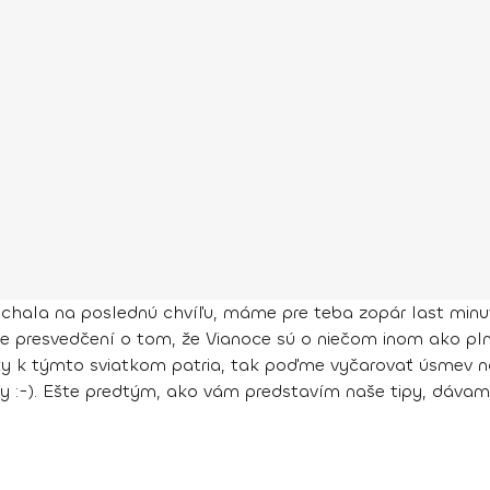
echala na poslednú chvíľu, máme pre teba zopár last minut
me presvedčení o tom, že Vianoce sú o niečom inom ako pln
ky k týmto sviatkom patria, tak poďme vyčarovať úsmev na 
 :-).
Ešte predtým, ako vám predstavím naše tipy, dávam d