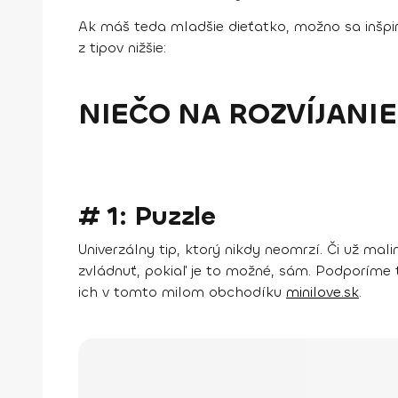
Ak máš teda mladšie dieťatko, možno sa inšpir
z tipov nižšie:
NIEČO NA ROZVÍJANIE
# 1: Puzzle
Univerzálny tip, ktorý nikdy neomrzí. Či už ma
zvládnuť, pokiaľ je to možné, sám. Podporíme 
ich v tomto milom obchodíku
minilove.sk
.