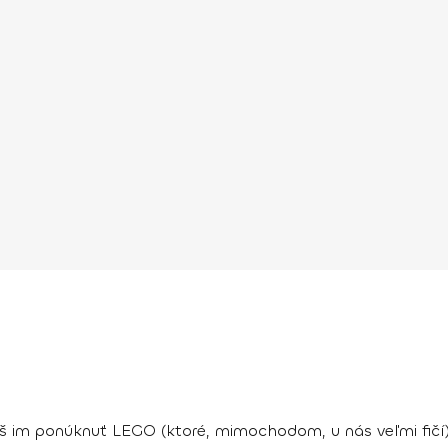
eš im ponúknuť LEGO (ktoré, mimochodom, u nás veľmi fičí)