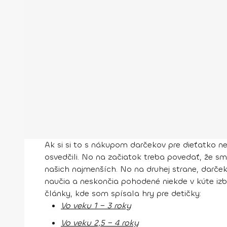
Ak si si to s nákupom darčekov pre dieťatko n
osvedčili. No na začiatok treba povedať, že s
našich najmenších. No na druhej strane, darče
naučia a neskončia pohodené niekde v kúte izby
články, kde som spísala hry pre detičky:
Vo veku 1 − 3 roky
Vo veku 2,5 − 4 roky