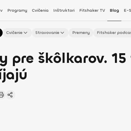
v
Programy
Cvičenia
Inštruktori
Fitshaker TV
Blog
E-
Cvičenie
Stravovanie
Premeny
Fitshaker podca
 pre škôlkarov. 15 
íjajú