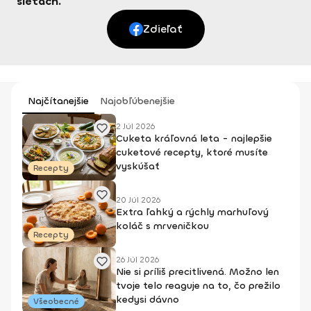
sieťach.
Zdieľať
Najčítanejšie
Najobľúbenejšie
2 Júl 2026
Cuketa kráľovná leta - najlepšie
cuketové recepty, ktoré musíte
vyskúšať
Recepty
20 Júl 2026
Extra ľahký a rýchly marhuľový
koláč s mrveničkou
Recepty
26 Júl 2026
Nie si príliš precitlivená. Možno len
tvoje telo reaguje na to, čo prežilo
kedysi dávno
Všeobecné