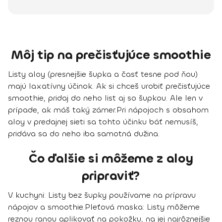
Môj tip na prečisťujúce smoothie
Listy aloy (presnejšie šupka a časť tesne pod ňou)
majú laxatívny účinok. Ak si chceš urobiť prečisťujúce
smoothie, pridaj do neho list aj so šupkou. Ale len v
prípade, ak máš taký zámer.
Pri nápojoch s obsahom
aloy v predajnej sieti sa tohto účinku báť nemusíš,
pridáva sa do neho iba samotná dužina.
Čo ďalšie si môžeme z aloy
pripraviť?
V kuchyni:
Listy bez šupky používame na prípravu
nápojov a smoothie.
Pleťová maska:
Listy môžeme
reznou ranou aplikovať na pokožku, na jej najrôznejšie