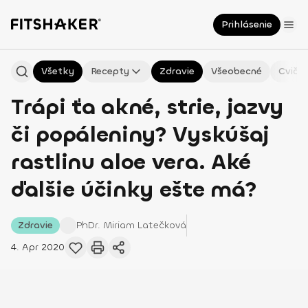
Prihlásenie
Všetky
Recepty
Zdravie
Všeobecné
Cvičen
Trápi ťa akné, strie, jazvy
či popáleniny? Vyskúšaj
rastlinu aloe vera. Aké
ďalšie účinky ešte má?
Zdravie
PhDr. Miriam
Latečková
4. Apr 2020