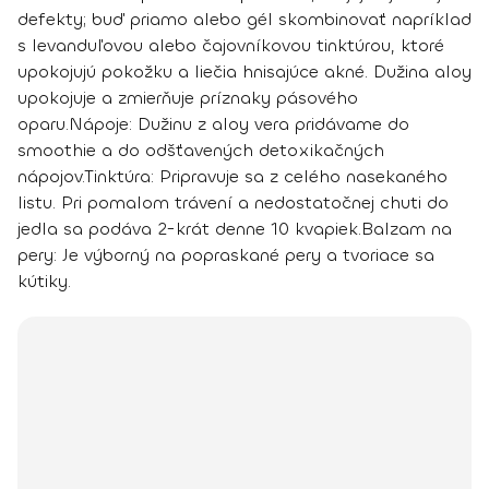
defekty; buď priamo alebo gél skombinovať napríklad
s levanduľovou alebo čajovníkovou tinktúrou, ktoré
upokojujú pokožku a liečia hnisajúce akné. Dužina aloy
upokojuje a zmierňuje príznaky pásového
oparu.
Nápoje:
Dužinu z aloy vera pridávame do
smoothie a do odšťavených detoxikačných
nápojov.
Tinktúra:
Pripravuje sa z celého nasekaného
listu. Pri pomalom trávení a nedostatočnej chuti do
jedla sa podáva 2-krát denne 10 kvapiek.
Balzam na
pery:
Je výborný na popraskané pery a tvoriace sa
kútiky.