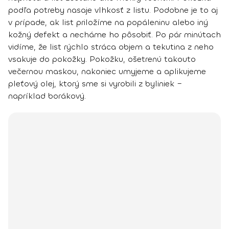
podľa potreby nasaje vlhkosť z listu. Podobne je to aj
v prípade, ak list priložíme na popáleninu alebo iný
kožný defekt a necháme ho pôsobiť. Po pár minútach
vidíme, že list rýchlo stráca objem a tekutina z neho
vsakuje do pokožky. Pokožku, ošetrenú takouto
večernou maskou, nakoniec umyjeme a aplikujeme
pleťový olej, ktorý sme si vyrobili z byliniek –
napríklad borákový.