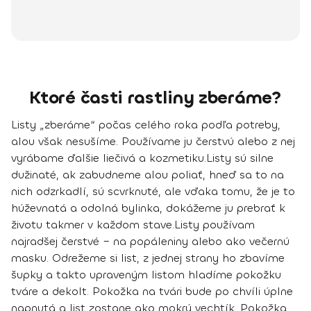
Ktoré časti rastliny zberáme?
Listy „zberáme“ počas celého roka podľa potreby,
alou však nesušíme. Používame ju čerstvú alebo z nej
vyrábame ďalšie liečivá a kozmetiku.
Listy sú silne
dužinaté, ak zabudneme alou poliať, hneď sa to na
nich odzrkadlí, sú scvrknuté, ale vďaka tomu, že je to
húževnatá a odolná bylinka
, dokážeme ju prebrať k
životu takmer v každom stave.
Listy používam
najradšej čerstvé –
na popáleniny alebo ako večernú
masku
. Odrežeme si list, z jednej strany ho zbavíme
šupky a takto upraveným listom hladíme pokožku
tváre a dekolt. Pokožka na tvári bude po chvíli úplne
napnutá a list zostane ako mokrý vechtík. Pokožka