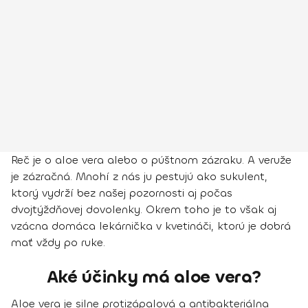
Reč je o
aloe vera alebo o púštnom zázraku
. A veruže
je zázračná. Mnohí z nás ju pestujú ako sukulent,
ktorý vydrží bez našej pozornosti aj počas
dvojtýždňovej dovolenky. Okrem toho je to však aj
vzácna domáca lekárnička v kvetináči, ktorú je dobrá
mať vždy po ruke.
Aké účinky má aloe vera?
Aloe vera je silne
protizápalová a antibakteriálna