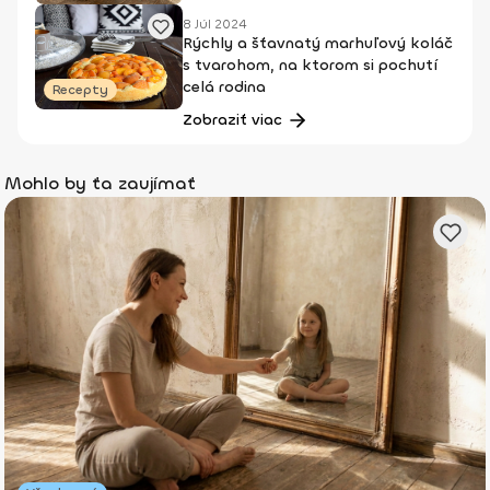
8 Júl 2024
Rýchly a šťavnatý marhuľový koláč
s tvarohom, na ktorom si pochutí
celá rodina
Recepty
Zobraziť viac
Mohlo by ťa zaujímať