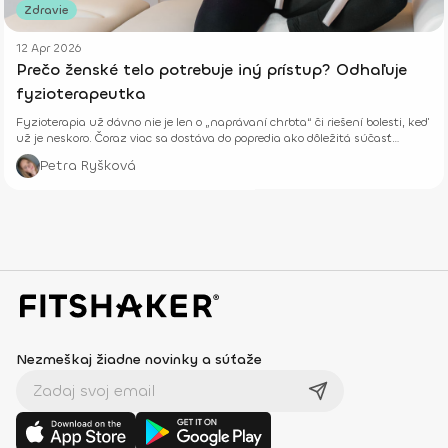
Zdravie
12 Apr 2026
Prečo ženské telo potrebuje iný prístup? Odhaľuje
fyzioterapeutka
Fyzioterapia už dávno nie je len o „naprávaní chrbta“ či riešení bolesti, keď
už je neskoro. Čoraz viac sa dostáva do popredia ako dôležitá súčasť
prevencie, starostlivosti o telo aj celkového zdravia – fyzického aj
Petra Ryšková
psychického.
Nezmeškaj žiadne novinky a súťaže