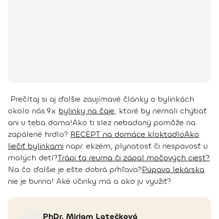
Prečítaj si aj ďalšie zaujímavé články o bylinkách
okolo nás:
9x
bylinky na čaje
, ktoré by nemali chýbať
ani u teba doma!
Ako ti slez nebadaný pomôže na
zapálené hrdlo?
RECEPT na domáce kloktadlo
Ako
liečiť bylinkami
napr. ekzém, plynatosť či nespavosť u
malých detí?
Trápi ťa reuma či zápal močových ciest?
Na čo ďalšie je ešte dobrá pŕhľava?
Púpava lekárska
nie je burina! Aké účinky má a ako ju využiť?
PhDr. Miriam
Latečková