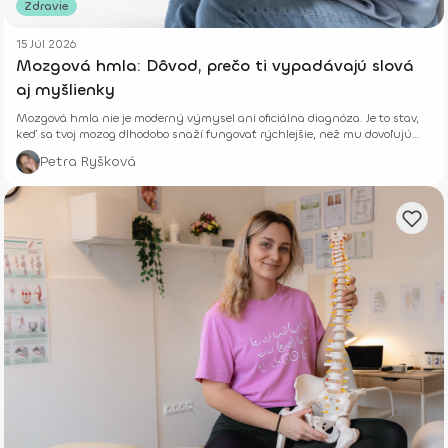
Zdravie
15 Júl 2026
Mozgová hmla: Dôvod, prečo ti vypadávajú slová
aj myšlienky
Mozgová hmla nie je moderný výmysel ani oficiálna diagnóza. Je to stav,
keď sa tvoj mozog dlhodobo snaží fungovať rýchlejšie, než mu dovoľujú
jeho biologické limity.
Petra Ryšková