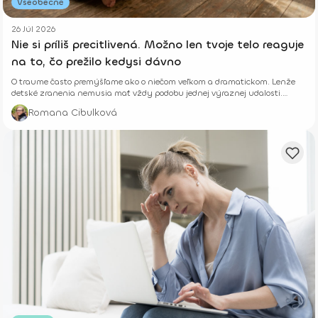
Všeobecné
26 Júl 2026
Nie si príliš precitlivená. Možno len tvoje telo reaguje
na to, čo prežilo kedysi dávno
O traume často premýšľame ako o niečom veľkom a dramatickom. Lenže
detské zranenia nemusia mať vždy podobu jednej výraznej udalosti.
Niekedy rastú potichu.
Romana Cibulková