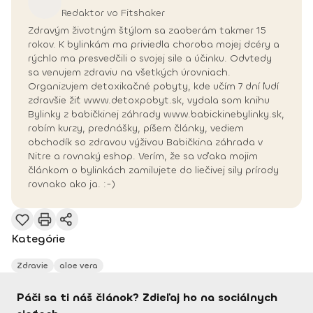
Redaktor vo Fitshaker
Zdravým životným štýlom sa zaoberám takmer 15
rokov. K bylinkám ma priviedla choroba mojej dcéry a
rýchlo ma presvedčili o svojej sile a účinku. Odvtedy
sa venujem zdraviu na všetkých úrovniach.
Organizujem detoxikačné pobyty, kde učím 7 dní ľudí
zdravšie žiť www.detoxpobyt.sk, vydala som knihu
Bylinky z babičkinej záhrady www.babickinebylinky.sk,
robím kurzy, prednášky, píšem články, vediem
obchodík so zdravou výživou Babičkina záhrada v
Nitre a rovnaký eshop. Verím, že sa vďaka mojim
článkom o bylinkách zamilujete do liečivej sily prírody
rovnako ako ja. :-)
Kategórie
Zdravie
aloe vera
Páči sa ti náš článok? Zdieľaj ho na sociálnych