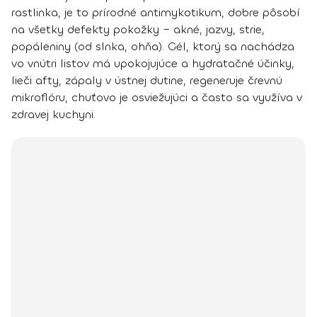
rastlinka
, je to
prírodné antimykotikum
, dobre pôsobí
na všetky defekty pokožky – akné, jazvy, strie,
popáleniny (od slnka, ohňa). Gél, ktorý sa nachádza
vo vnútri listov má upokojujúce a hydratačné účinky,
lieči afty, zápaly v ústnej dutine, regeneruje črevnú
mikroflóru, chuťovo je osviežujúci a často sa využíva v
zdravej kuchyni.