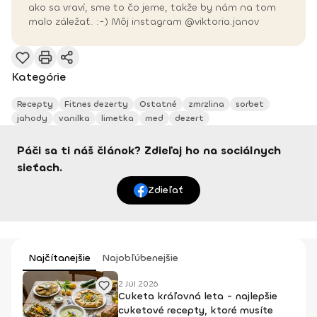
ako sa vraví, sme to čo jeme, takže by nám na tom
malo záležať. :-) Môj instagram @viktoria.janov
Kategórie
Recepty
Fitnes dezerty
Ostatné
zmrzlina
sorbet
jahody
vanilka
limetka
med
dezert
Páči sa ti náš článok? Zdieľaj ho na sociálnych
sieťach.
Zdieľať
Najčítanejšie
Najobľúbenejšie
2 Júl 2026
Cuketa kráľovná leta - najlepšie
cuketové recepty, ktoré musíte