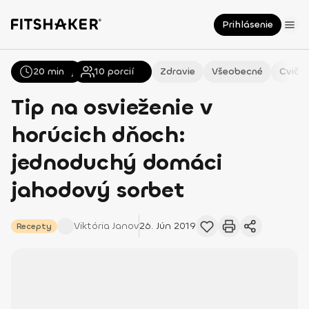
Prihlásenie
20 min
Všetky
Recepty
10
porcií
Zdravie
Všeobecné
Cvičen
Tip na osvieženie v
horúcich dňoch:
jednoduchý domáci
jahodový sorbet
Viktória
Janov
26. Jún 2019
Recepty