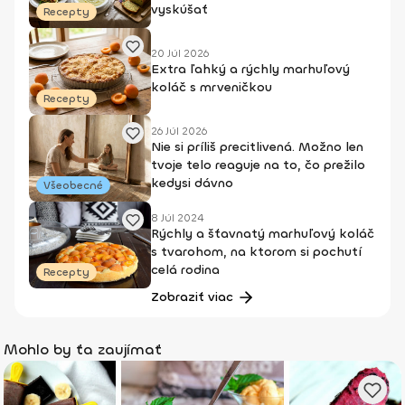
vyskúšať
Recepty
20 Júl 2026
Extra ľahký a rýchly marhuľový
koláč s mrveničkou
Recepty
26 Júl 2026
Nie si príliš precitlivená. Možno len
tvoje telo reaguje na to, čo prežilo
kedysi dávno
Všeobecné
8 Júl 2024
Rýchly a šťavnatý marhuľový koláč
s tvarohom, na ktorom si pochutí
celá rodina
Recepty
Zobraziť viac
Mohlo by ťa zaujímať