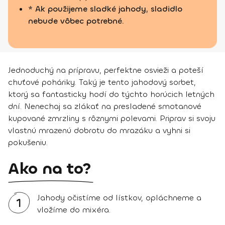
* Ak použijeme sladké jahody, sladidlo
nebude vôbec potrebné.
Jednoduchý na prípravu, perfektne osvieži a poteší
chuťové poháriky. Taký je tento jahodový sorbet,
ktorý sa fantasticky hodí do týchto horúcich letných
dní. Nenechaj sa zlákať na presladené smotanové
kupované zmrzliny s rôznymi polevami. Priprav si svoju
vlastnú mrazenú dobrotu do mrazáku a vyhni si
pokušeniu.
Ako na to?
Jahody očistíme od lístkov, opláchneme a
1
vložíme do mixéra.