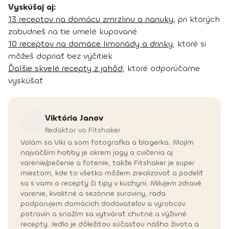
Vyskúšaj aj:
13 receptov na domácu zmrzlinu a nanuky
, pri ktorých
zabudneš na tie umelé kupované
10 receptov na domáce limonády a drinky
, ktoré si
môžeš dopriať bez výčitiek
Ďalšie skvelé recepty z jahôd
, ktoré odporúčame
vyskúšať
Viktória
Janov
Redaktor vo Fitshaker
Volám sa Viki a som fotografka a blogerka. Mojím
najväčším hobby je okrem jogy a cvičenia aj
varenie/pečenie a fotenie, takže Fitshaker je super
miestom, kde to všetko môžem zrealizovať a podeliť
sa s vami o recepty či tipy v kuchyni. Milujem zdravé
varenie, kvalitné a sezónne suroviny, rada
podporujem domácich dodávateľov a výrobcov
potravín a snažím sa vytvárať chutné a výživné
recepty. Jedlo je dôležitou súčasťou nášho života a