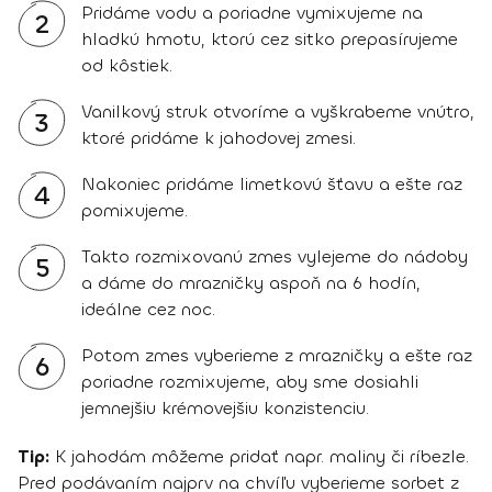
Pridáme vodu a poriadne vymixujeme na
2
hladkú hmotu, ktorú cez sitko prepasírujeme
od kôstiek.
Vanilkový struk otvoríme a vyškrabeme vnútro,
3
ktoré pridáme k jahodovej zmesi.
Nakoniec pridáme limetkovú šťavu a ešte raz
4
pomixujeme.
Takto rozmixovanú zmes vylejeme do nádoby
5
a dáme do mrazničky aspoň na 6 hodín,
ideálne cez noc.
Potom zmes vyberieme z mrazničky a ešte raz
6
poriadne rozmixujeme, aby sme dosiahli
jemnejšiu krémovejšiu konzistenciu.
Tip:
K jahodám môžeme pridať napr. maliny či ríbezle.
Pred podávaním najprv na chvíľu vyberieme sorbet z