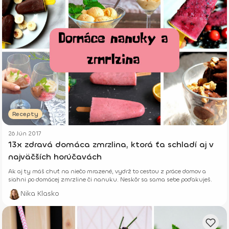
Recepty
26 Jún 2017
13x zdravá domáca zmrzlina, ktorá ťa schladí aj v
najväčších horúčavách
Ak aj ty máš chuť na niečo mrazené, vydrž to cestou z práce domov a
siahni po domácej zmrzline či nanuku. Neskôr sa sama sebe poďakuješ.
Nika Klasko