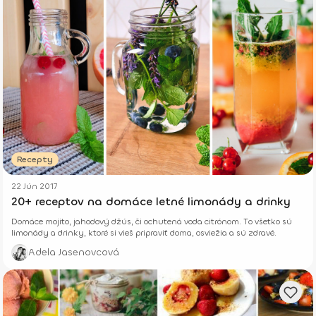
Recepty
22 Jún 2017
20+ receptov na domáce letné limonády a drinky
Domáce mojito, jahodový džús, či ochutená voda citrónom. To všetko sú
limonády a drinky, ktoré si vieš pripraviť doma, osviežia a sú zdravé.
Adela Jasenovcová