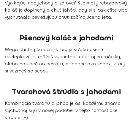
Vynikajúci nadýchaný a zároveň šťavnatý rebarborový
koláč je doplnený o chuť jahôd, aby si si tak ešte viac
vychutnala osviežujúcu chuť začínajúceho leta.
Pšenový koláč s jahodami
Mega chutný koláčik, ktorý je vďaka pšenu
bezlepkový, si môžeš vychutnať napr. aj na raňajky,
alebo ho upeč na desiatu, prípadne ako snack, ktorý
si vezmeš so sebou.
Tvarohová štrúdľa s jahodami
Kombinácia tvarohu a jahôd je asi každému známa.
Vychutnaj si ju v novej podobe, v tejto fantastickej
štrúdle. ;-)