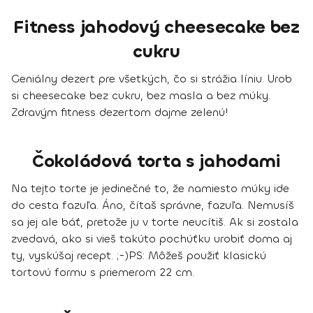
Fitness jahodový cheesecake bez
cukru
Geniálny dezert pre všetkých, čo si strážia líniu. Urob
si cheesecake bez cukru, bez masla a bez múky.
Zdravým fitness dezertom dajme zelenú!
Čokoládová torta s jahodami
Na tejto torte je jedinečné to, že namiesto múky ide
do cesta fazuľa. Áno, čítaš správne, fazuľa. Nemusíš
sa jej ale báť, pretože ju v torte neucítiš. Ak si zostala
zvedavá, ako si vieš takúto pochúťku urobiť doma aj
ty, vyskúšaj recept. ;-)
PS: Môžeš použiť klasickú
tortovú formu s priemerom 22 cm.