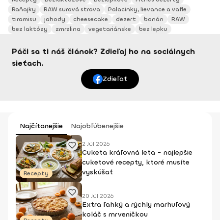
Raňajky
RAW surová strava
Palacinky, lievance a vafle
tiramisu
jahody
cheesecake
dezert
banán
RAW
bez laktózy
zmrzlina
vegetariánske
bez lepku
Páči sa ti náš článok? Zdieľaj ho na sociálnych
sieťach.
Zdieľať
Najčítanejšie
Najobľúbenejšie
2 Júl 2026
Cuketa kráľovná leta - najlepšie
cuketové recepty, ktoré musíte
vyskúšať
Recepty
20 Júl 2026
Extra ľahký a rýchly marhuľový
koláč s mrveničkou