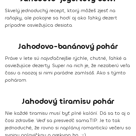
Skvelý jednoduchý recept, ktorý môžeš zjesť na
raňajky, ale pokojne sa hodí aj ako ľahký dezert
prípadne osviežujúca desiata.
Jahodovo-banánový pohár
Práve v lete sú najvďačnejšie rýchle, chutné, ľahké a
osviežujúce dezerty. Super na nich je, že nezaberú veľa
času a naozaj si nimi parádne zamlsáš. Ako s týmto
pohárom.
Jahodový tiramisu pohár
Nie každé tiramisu musí byť plné kalórií. Dá sa to aj o
čosi zdravšie. Veď sa presvedč sama.
TIP:
Je to tak
jednoduché, že rovno si naplánuj romantickú večeru so
svojou polovičkou a prekvap ho. :-)