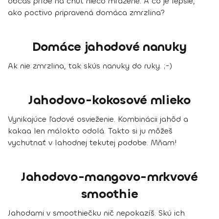
občas príde na chuť niečo mrazené. A čo je lepšie,
ako poctivo pripravená domáca zmrzlina?
Domáce jahodové nanuky
Ak nie zmrzlina, tak skús nanuky do ruky. ;-)
Jahodovo-kokosové mlieko
Vynikajúce ľadové osvieženie. Kombinácii jahôd a
kakaa len málokto odolá. Takto si ju môžeš
vychutnať v lahodnej tekutej podobe. Mňam!
Jahodovo-mangovo-mrkvové
smoothie
Jahodami v smoothiečku nič nepokazíš. Skú ich