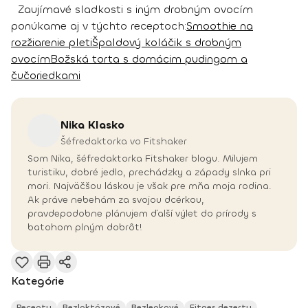
Zaujímavé sladkosti s iným drobným ovocím
ponúkame aj v týchto receptoch:
Smoothie na
rozžiarenie pleti
Špaldový koláčik s drobným
ovocím
Božská torta s domácim pudingom a
čučoriedkami
Nika
Klasko
Šéfredaktorka vo Fitshaker
Som Nika, šéfredaktorka Fitshaker blogu. Milujem
turistiku, dobré jedlo, prechádzky a západy slnka pri
mori. Najväčšou láskou je však pre mňa moja rodina.
Ak práve nebehám za svojou dcérkou,
pravdepodobne plánujem ďalší výlet do prírody s
batohom plným dobrôt!
Kategórie
Recepty
Bezlaktózové
Bezlepkové
Fitnes dezerty