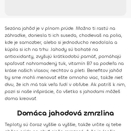
Sezóna jahôd je v plnom prúde. Možno ti rastú na
záhradke, doniesla ti ich suseda, chodievaš na polia,
kde je samozber, alebo si jednoducho neodolala a
kúpila si ich na trhu. Jahody sú bohaté na
antioxidanty, zvyšujú krátkodobú pamäť, pomáhajú
spaľovať nahromadený tuk, vitamín B7 sa podieľa na
kráse našich vlasov, nechtov a pleti. Benefitov jahôd
by sme mohli menovať ešte omnoho viac, takže niet
divu, že ich má tak veľa ľudí v obľube. Ak patríš k nim,
pozri si naše inšpirácie, čo všetko s jahodami môžeš
doma kreovať.
Domáca jahodová zmrzlina
Teploty sú čoraz vyššie a vyššie, takže určite aj tebe