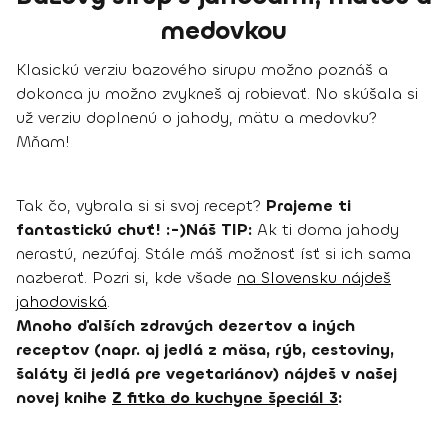
medovkou
Klasickú verziu bazového sirupu možno poznáš a
dokonca ju možno zvykneš aj robievať. No skúšala si
už verziu doplnenú o jahody, mätu a medovku?
Mňam!
Tak čo, vybrala si si svoj recept?
Prajeme ti
fantastickú chuť! :-)Náš TIP:
Ak ti doma jahody
nerastú, nezúfaj. Stále máš možnosť ísť si ich sama
nazberať. Pozri si, kde všade
na Slovensku nájdeš
jahodoviská
.
Mnoho ďalších zdravých dezertov a iných
receptov (napr. aj jedlá z mäsa, rýb, cestoviny,
šaláty či jedlá pre vegetariánov) nájdeš v našej
novej knihe
Z fitka do kuchyne špeciál 3
: