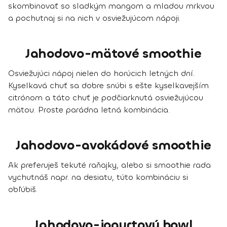
skombinovať so sladkým mangom a mladou mrkvou
a pochutnaj si na nich v osviežujúcom nápoji.
Jahodovo-mätové smoothie
Osviežujúci nápoj nielen do horúcich letných dní.
Kyselkavá chuť sa dobre snúbi s ešte kyselkavejším
citrónom a táto chuť je podčiarknutá osviežujúcou
mätou. Proste parádna letná kombinácia.
Jahodovo-avokádové smoothie
Ak preferuješ tekuté raňajky, alebo si smoothie rada
vychutnáš napr. na desiatu, túto kombináciu si
obľúbiš.
Jahodovo-jogurtový bowl