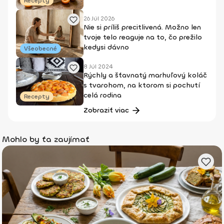
Recepty
26 Júl 2026
Nie si príliš precitlivená. Možno len
tvoje telo reaguje na to, čo prežilo
kedysi dávno
Všeobecné
8 Júl 2024
Rýchly a šťavnatý marhuľový koláč
s tvarohom, na ktorom si pochutí
celá rodina
Recepty
Zobraziť viac
Mohlo by ťa zaujímať