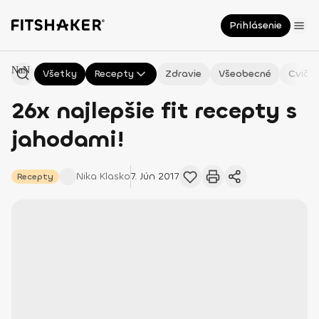
Prihlásenie
NaN
Všetky
Recepty
Zdravie
Všeobecné
Cvičen
26x najlepšie fit recepty s
jahodami!
Nika
Klasko
7. Jún 2017
Recepty