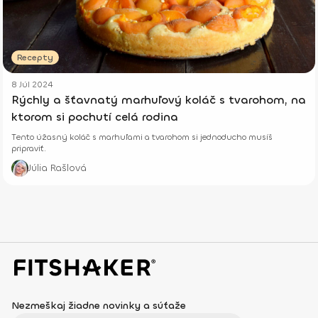
Recepty
8 Júl 2024
Rýchly a šťavnatý marhuľový koláč s tvarohom, na
ktorom si pochutí celá rodina
Tento úžasný koláč s marhuľami a tvarohom si jednoducho musíš
pripraviť.
Júlia Rašlová
Nezmeškaj žiadne novinky a súťaže