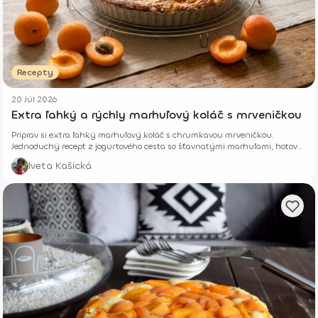
Recepty
20 Júl 2026
Extra ľahký a rýchly marhuľový koláč s mrveničkou
Priprav si extra ľahký marhuľový koláč s chrumkavou mrveničkou.
Jednoduchý recept z jogurtového cesta so šťavnatými marhuľami, hotový
z pár surovín.
Iveta Kašická