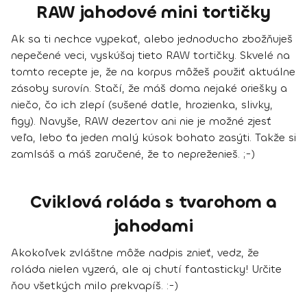
RAW jahodové mini tortičky
Ak sa ti nechce vypekať, alebo jednoducho zbožňuješ
nepečené veci, vyskúšaj tieto RAW tortičky. Skvelé na
tomto recepte je, že na korpus môžeš použiť aktuálne
zásoby surovín. Stačí, že máš doma nejaké oriešky a
niečo, čo ich zlepí (sušené datle, hrozienka, slivky,
figy). Navyše, RAW dezertov ani nie je možné zjesť
veľa, lebo ťa jeden malý kúsok bohato zasýti. Takže si
zamlsáš a máš zaručené, že to nepreženieš. ;-)
Cviklová roláda s tvarohom a
jahodami
Akokoľvek zvláštne môže nadpis znieť, vedz, že
roláda nielen vyzerá, ale aj chutí fantasticky! Určite
ňou všetkých milo prekvapíš. :-)