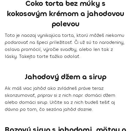
Čoko torta bez múky s
kokosovým krémom a jahodovou
polevou
Toto je naozaj vynikajúca torta, ktorú môžeš niekomu
podarovať na špeci príležitosť. Či už sú to narodeniny,
oslava promócií, výročie svadby, alebo len tak z
lásky. Takejto torte ťažko odolať.
Jahodový džem a sirup
Ak máš viac jahôd ako zvládneš práve teraz
skonzumovať, priprav si z nich napr. domáci džem
alebo domáci sirup. Určite sa z nich budeš tešiť aj
dávno po tom, čo sezóna jahôd doznie.
Bazový sirup s jahodami, mätou a