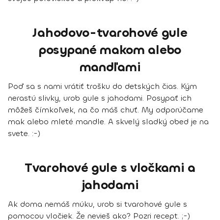
Jahodovo-tvarohové gule
posypané makom alebo
mandľami
Poď sa s nami vrátiť trošku do detských čias. Kým
nerastú slivky, urob gule s jahodami. Posypať ich
môžeš čímkoľvek, na čo máš chuť. My odporúčame
mak alebo mleté mandle. A skvelý sladký obed je na
svete. :-)
Tvarohové gule s vločkami a
jahodami
Ak doma nemáš múku, urob si tvarohové gule s
pomocou vločiek. Že nevieš ako? Pozri recept. ;-)