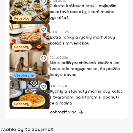
2 Júl 2026
Cuketa kráľovná leta - najlepšie
cuketové recepty, ktoré musíte
vyskúšať
Recepty
20 Júl 2026
Extra ľahký a rýchly marhuľový
koláč s mrveničkou
Recepty
26 Júl 2026
Nie si príliš precitlivená. Možno len
tvoje telo reaguje na to, čo prežilo
kedysi dávno
Všeobecné
8 Júl 2024
Rýchly a šťavnatý marhuľový koláč
s tvarohom, na ktorom si pochutí
celá rodina
Recepty
Zobraziť viac
Mohlo by ťa zaujímať