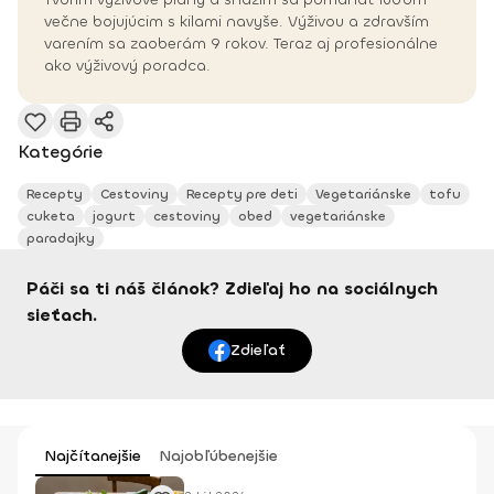
večne bojujúcim s kilami navyše. Výživou a zdravším
varením sa zaoberám 9 rokov. Teraz aj profesionálne
ako výživový poradca.
Kategórie
Recepty
Cestoviny
Recepty pre deti
Vegetariánske
tofu
cuketa
jogurt
cestoviny
obed
vegetariánske
paradajky
Páči sa ti náš článok? Zdieľaj ho na sociálnych
sieťach.
Zdieľať
Najčítanejšie
Najobľúbenejšie