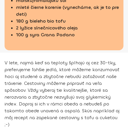
morskú/himalájsku soľ
mleté čierne korenie (vynecháme, ak je to pre
deti)
180 g bieleho bio tofu
2 lyžice slnečnicového oleja
100 g syra Grana Padano
V lete, najmä keď sa teploty šplhajú aj cez 30-tky,
preferujeme ľahšie jedlá, ktoré môžeme konzumovať
hoci aj studené a zbytočne nebudú zaťažovať naše
trávenie. Cestoviny môžeme pripraviť na veľa
spôsobov. Vždy vyberaj tie kvalitnejšie, ktoré sa
nerozvaria a zbytočne nezvyšujú svoj glykemický
index. Dopraj si ich v rámci obeda a nebudeš po
takomto obede unavená a ospalá. Skús napríklad aj
môj recept na zapekané cestoviny s tofu a cuketou.
;-)