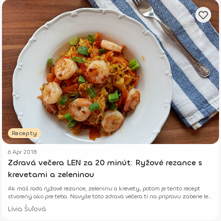
Recepty
6 Apr 2018
Zdravá večera LEN za 20 minút: Ryžové rezance s
krevetami a zeleninou
Ak máš rada ryžové rezance, zeleninu a krevety, potom je tento recept
stvorený ako pre teba. Navyše táto zdravá večera ti na prípravu zaberie len
20 minút času.
Lívia Šuľová