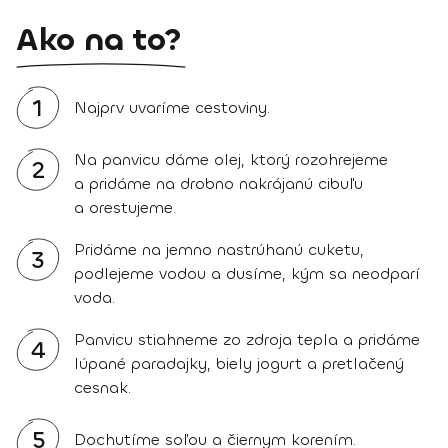
Ako na to?
1
Najprv uvaríme cestoviny.
Na panvicu dáme olej, ktorý rozohrejeme
2
a pridáme na drobno nakrájanú cibuľu
a orestujeme.
Pridáme na jemno nastrúhanú cuketu,
3
podlejeme vodou a dusíme, kým sa neodparí
voda.
Panvicu stiahneme zo zdroja tepla a pridáme
4
lúpané paradajky, biely jogurt a pretlačený
cesnak.
5
Dochutíme soľou a čiernym korením.