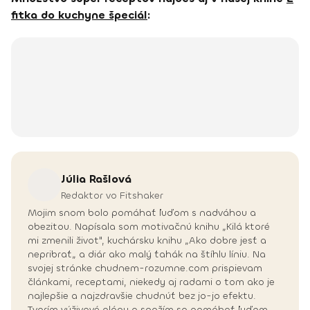
fitka do kuchyne špeciál
:
Júlia
Rašlová
Redaktor vo Fitshaker
Mojim snom bolo pomáhať ľuďom s nadváhou a
obezitou. Napísala som motivačnú knihu „Kilá ktoré
mi zmenili život", kuchársku knihu „Ako dobre jesť a
nepribrať„ a diár ako malý ťahák na štíhlu líniu. Na
svojej stránke chudnem-rozumne.com prispievam
článkami, receptami, niekedy aj radami o tom ako je
najlepšie a najzdravšie chudnúť bez jo-jo efektu.
Tvorím výživové plány a snažím sa pomáhať ľuďom