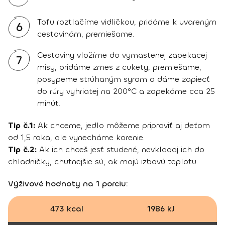
Tofu roztlačíme vidličkou, pridáme k uvareným
6
cestovinám, premiešame.
Cestoviny vložíme do vymastenej zapekacej
7
misy, pridáme zmes z cukety, premiešame,
posypeme strúhaným syrom a dáme zapiecť
do rúry vyhriatej na 200°C a zapekáme cca 25
minút.
Tip č.1:
Ak chceme, jedlo môžeme pripraviť aj deťom
od 1,5 roka, ale vynecháme korenie.
Tip č.2:
Ak ich chceš jesť studené, nevkladaj ich do
chladničky, chutnejšie sú, ak majú izbovú teplotu.
Výživové hodnoty na 1 porciu:
473 kcal
1986 kJ