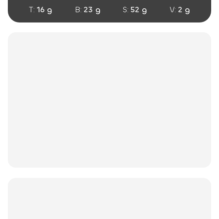
T:
16 g
B:
23 g
S:
52 g
V:
2 g