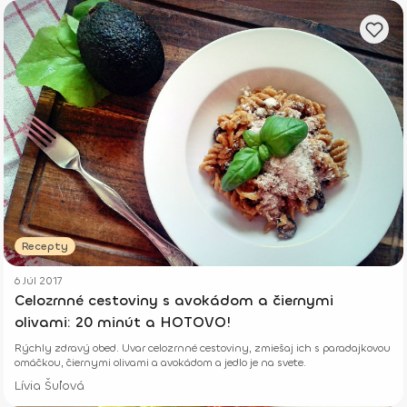
Recepty
6 Júl 2017
Celozrnné cestoviny s avokádom a čiernymi
olivami: 20 minút a HOTOVO!
Rýchly zdravý obed. Uvar celozrnné cestoviny, zmiešaj ich s paradajkovou
omáčkou, čiernymi olivami a avokádom a jedlo je na svete.
Lívia Šuľová