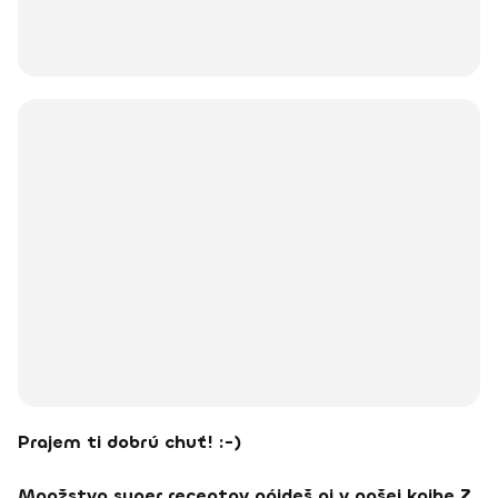
Prajem ti dobrú chuť! :-)
Množstvo super receptov nájdeš aj v našej knihe
Z