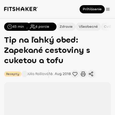
Prihlásenie
45 min
Všetky
Recepty
4
porcie
Zdravie
Všeobecné
Cvičen
Tip na ľahký obed:
Zapekané cestoviny s
cuketou a tofu
Júlia
Rašlová
16. Aug 2018
Recepty