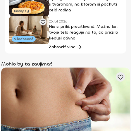
s tvarohom, na ktorom si pochutí
celá rodina
Recepty
26 Júl 2026
Nie si príliš precitlivená. Možno len
tvoje telo reaguje na to, čo prežilo
kedysi dávno
Všeobecné
Zobraziť viac
Mohlo by ťa zaujímať