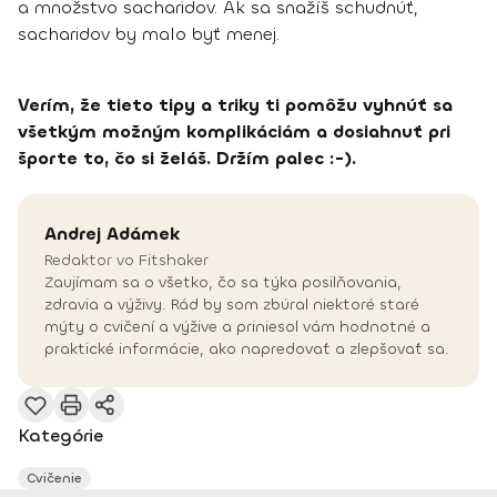
a množstvo sacharidov. Ak sa snažíš schudnúť,
sacharidov by malo byť menej.
Verím, že tieto tipy a triky ti pomôžu vyhnúť sa
všetkým možným komplikáciám a dosiahnuť pri
športe to, čo si želáš. Držím palec :-).
Andrej
Adámek
Redaktor vo Fitshaker
Zaujímam sa o všetko, čo sa týka posilňovania,
zdravia a výživy. Rád by som zbúral niektoré staré
mýty o cvičení a výžive a priniesol vám hodnotné a
praktické informácie, ako napredovať a zlepšovať sa.
Kategórie
Cvičenie