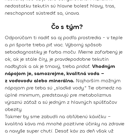
nedostatku tekutín sú hlavne bolesť hlavy, tras,
neschopnosť sústrediť sa, únava.
Čo s tým?
Odporúčam ti riadiť sa aj podľa prostredia - v teple
a pri športe treba piť viac. Výborný spôsob
sebadiagnostiky je farba moču. Mierne zafarbený je
ok, ak je stále číry, je pravdepodobne tekutín
nadbytok a ak je tmavý, treba pridať.
Vhodným
nápojom je, samozrejme, kvalitná voda –
z vodovodu alebo minerálna.
Najhorším možným
nápojom pre teba sú „sladké vody.“ Tie obmedz na
úplné minimum, predstavujú pre metabolizmus
výraznú záťaž a sú jedným z hlavných spúšťačov
obezity.
Takmer by sme zabudli na obľúbenú kávičku –
kvalitná káva má mnohé pozitívne účinky na zdravie
a navyše super chutí. Desať káv za deň však už