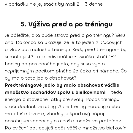
v poriadku nie je, stačiť by mali 2 - 3 denne.
5. Výživa pred a po tréningu
Je dôležité, aká bude strava pred a po tréningu? Veru
áno. Dokonca sa ukazuje, že je to jeden z kľúčových
prvkov optimálneho tréningu. Kedy pred tréningom by
si mala jesť? To je individuálne - zväčša stačí 1-2
hodiny od posledného jedla, aby si sa vyhla
nepríjemným pocitom plného žalúdka pri námahe. Čo
by malo toto jedlo obsahovať?
Predtréningové jedlo
by malo obsahovať väčšie
množstvo sacharidov spolu s bielkovinami
– teda
energia a stavebné látky pre svaly. Počas tréningu
stačí dopĺňať tekutiny. Ak je tréning náročný alebo
má dlhšie trvanie, vhodný je športový nápoj
obsahujúci sacharidy a menšie množstvo proteínov.
Po cvičení potrebuješ opäť väčšie množstvo bielkovín