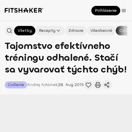
Prihlásenie
Všetky
Recepty
Zdravie
Všeobecné
Cvičen
Tajomstvo efektívneho
tréningu odhalené. Stačí
sa vyvarovať týchto chýb!
Cvičenie
Andrej
Adámek
28. Aug 2015