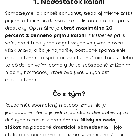
1. Nedostatok kalórií
Samozrejme, ak chceš schudnúť, treba aj mierne znížiť
príjem kalórií - nikdy však nie príliš náhle alebo príliš
drasticky. Optimálne je
ubrať maximálne 20
percent z denného príjmu kalórií
. Ak uberieš príliš
veľa, hrozí ti celý rad negatívnych vplyvov, hlavne
však únava, a čo je najhoršie, postupné spomalenie
metabolizmu. To spôsobí, že chudnúť prestaneš alebo
to pôjde len veľmi pomaly. Je to spôsobené znížením
hladiny hormónov, ktoré ovplyvňujú rýchlosť
metabolizmu.
Čo s tým?
Rozbehnúť spomalený metabolizmus nie je
jednoduché. Preto je jedno jabĺčko a dve polievky za
deň rýchla cesta k problémom.
Nikdy sa nedaj
zlákať na
podobné
drastické obmedzenia
– jojo
efekt a oslabenie metabolizmu sú zaručené. Začni