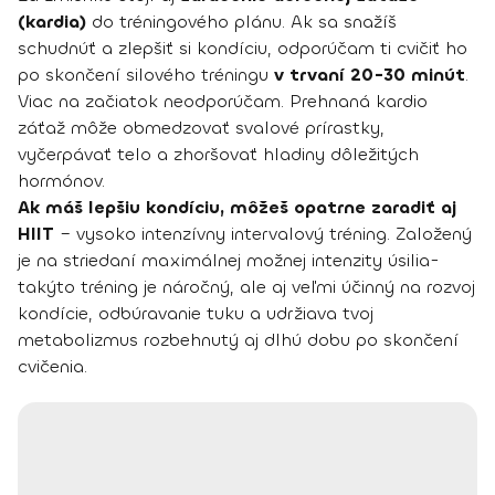
(kardia)
do tréningového plánu. Ak sa snažíš
schudnúť a zlepšiť si kondíciu, odporúčam ti cvičiť ho
po skončení silového tréningu
v trvaní 20-30 minút
.
Viac na začiatok neodporúčam. Prehnaná kardio
záťaž môže obmedzovať svalové prírastky,
vyčerpávať telo a zhoršovať hladiny dôležitých
hormónov.
Ak máš lepšiu kondíciu, môžeš opatrne zaradiť aj
HIIT
– vysoko intenzívny intervalový tréning. Založený
je na striedaní maximálnej možnej intenzity úsilia-
takýto tréning je náročný, ale aj veľmi účinný na rozvoj
kondície, odbúravanie tuku a udržiava tvoj
metabolizmus rozbehnutý aj dlhú dobu po skončení
cvičenia.