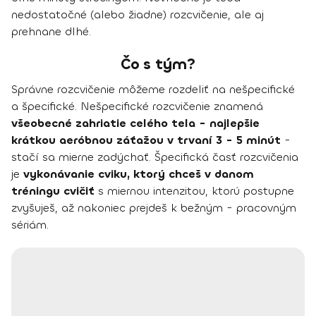
nedostatočné (alebo žiadne) rozcvičenie, ale aj
prehnane dlhé.
Čo s tým?
Správne rozcvičenie môžeme rozdeliť na nešpecifické
a špecifické. Nešpecifické rozcvičenie znamená
všeobecné zahriatie celého tela - najlepšie
krátkou aeróbnou záťažou v trvaní 3 - 5 minút
-
stačí sa mierne zadýchať. Špecifická časť rozcvičenia
je
vykonávanie cviku, ktorý chceš v danom
tréningu cvičiť
s miernou intenzitou, ktorú postupne
zvyšuješ, až nakoniec prejdeš k bežným - pracovným
sériám.