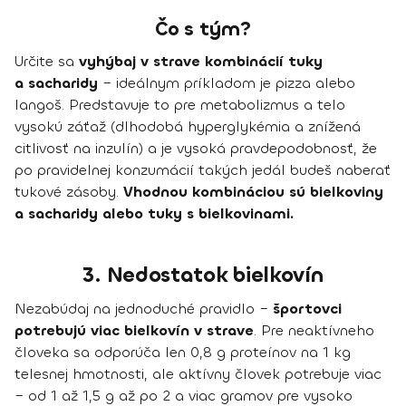
Čo s tým?
Určite sa
vyhýbaj v strave kombinácií tuky
a sacharidy
– ideálnym príkladom je pizza alebo
langoš. Predstavuje to pre metabolizmus a telo
vysokú záťaž (dlhodobá hyperglykémia a znížená
citlivosť na inzulín) a je vysoká pravdepodobnosť, že
po pravidelnej konzumácií takých jedál budeš naberať
tukové zásoby.
Vhodnou kombináciou sú bielkoviny
a sacharidy alebo tuky s bielkovinami.
3. Nedostatok bielkovín
Nezabúdaj na jednoduché pravidlo –
športovci
potrebujú viac bielkovín v strave
. Pre neaktívneho
človeka sa odporúča len 0,8 g proteínov na 1 kg
telesnej hmotnosti, ale aktívny človek potrebuje viac
– od 1 až 1,5 g až po 2 a viac gramov pre vysoko