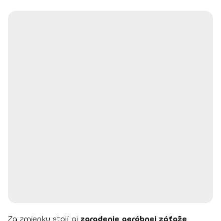
Za zmienku stojí aj
zaradenie aeróbnej záťaže