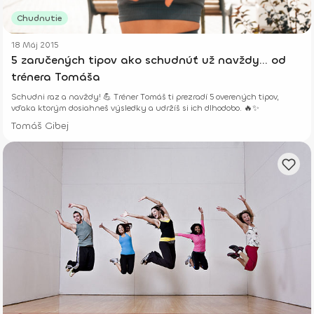
Chudnutie
18 Máj 2015
5 zaručených tipov ako schudnúť už navždy... od
trénera Tomáša
Schudni raz a navždy! 💪 Tréner Tomáš ti prezradí 5 overených tipov,
vďaka ktorým dosiahneš výsledky a udržíš si ich dlhodobo. 🔥✨
Tomáš Gibej