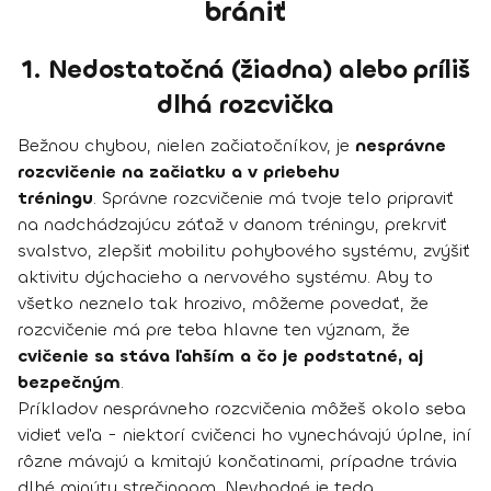
brániť
1. Nedostatočná (žiadna) alebo príliš
dlhá rozcvička
Bežnou chybou, nielen začiatočníkov, je
nesprávne
rozcvičenie na začiatku a v priebehu
tréningu
. Správne rozcvičenie má tvoje telo pripraviť
na nadchádzajúcu záťaž v danom tréningu, prekrviť
svalstvo, zlepšiť mobilitu pohybového systému, zvýšiť
aktivitu dýchacieho a nervového systému. Aby to
všetko neznelo tak hrozivo, môžeme povedať, že
rozcvičenie má pre teba hlavne ten význam, že
cvičenie sa stáva ľahším a čo je podstatné, aj
bezpečným
.
Príkladov nesprávneho rozcvičenia môžeš okolo seba
vidieť veľa - niektorí cvičenci ho vynechávajú úplne, iní
rôzne mávajú a kmitajú končatinami, prípadne trávia
dlhé minúty strečingom. Nevhodné je teda