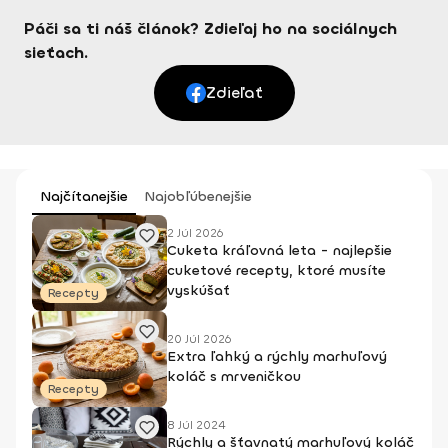
Páči sa ti náš článok? Zdieľaj ho na sociálnych
sieťach.
Zdieľať
Najčítanejšie
Najobľúbenejšie
2 Júl 2026
Cuketa kráľovná leta - najlepšie
cuketové recepty, ktoré musíte
vyskúšať
Recepty
20 Júl 2026
Extra ľahký a rýchly marhuľový
koláč s mrveničkou
Recepty
8 Júl 2024
Rýchly a šťavnatý marhuľový koláč