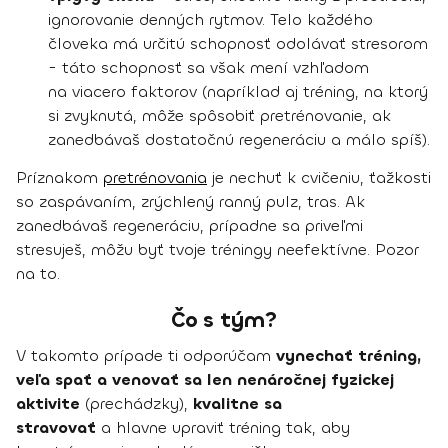
ignorovanie denných rytmov. Telo každého
človeka má určitú schopnosť odolávať stresorom
- táto schopnosť sa však mení vzhľadom
na viacero faktorov (napríklad aj tréning, na ktorý
si zvyknutá, môže spôsobiť pretrénovanie, ak
zanedbávaš dostatočnú regeneráciu a málo spíš).
Príznakom
pretrénovania
je nechuť k cvičeniu, ťažkosti
so zaspávaním, zrýchlený ranný pulz, tras. Ak
zanedbávaš regeneráciu, prípadne sa priveľmi
stresuješ, môžu byť tvoje tréningy neefektívne. Pozor
na to.
Čo s tým?
V takomto prípade ti odporúčam
vynechať tréning,
veľa spať a venovať sa len nenáročnej fyzickej
aktivite
(prechádzky),
kvalitne sa
stravovať
a hlavne upraviť tréning tak, aby