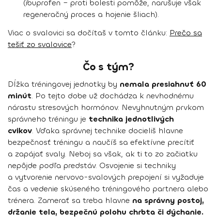
(ibuprofen – proti bolesti pomôže, narušuje však
regeneračný proces a hojenie šliach).
Viac o svalovici sa dočítaš v tomto článku:
Prečo sa
tešiť zo svalovice
?
Čo s tým?
Dĺžka tréningovej jednotky by
nemala presiahnuť 60
minút
. Po tejto dobe už dochádza k nevhodnému
nárastu stresových hormónov. Nevyhnutným prvkom
správneho tréningu je
technika jednotlivých
cvikov
. Vďaka správnej technike docieliš hlavne
bezpečnosť tréningu a naučíš sa efektívne precítiť
a zapájať svaly. Neboj sa však, ak ti to zo začiatku
nepôjde podľa predstáv. Osvojenie si techniky
a vytvorenie nervovo-svalových prepojení si vyžaduje
čas a vedenie skúseného tréningového partnera alebo
trénera. Zamerať sa treba hlavne
na správny postoj,
držanie tela, bezpečnú polohu chrbta či dýchanie.