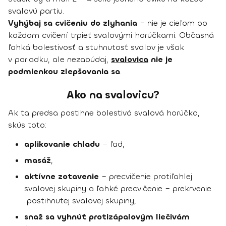
svalovú partiu.
Vyhýbaj sa cvičeniu do zlyhania
– nie je cieľom po
každom cvičení trpieť svalovými horúčkami. Občasná
ľahká bolestivosť a stuhnutosť svalov je však
v poriadku, ale nezabúdaj,
svalovica
nie je
podmienkou zlepšovania sa
.
Ako na svalovicu?
Ak ťa predsa postihne bolestivá svalová horúčka,
skús toto:
aplikovanie chladu
– ľad,
masáž
,
aktívne zotavenie
– precvičenie protiľahlej
svalovej skupiny a ľahké precvičenie – prekrvenie
postihnutej svalovej skupiny,
snaž sa vyhnúť protizápalovým liečivám