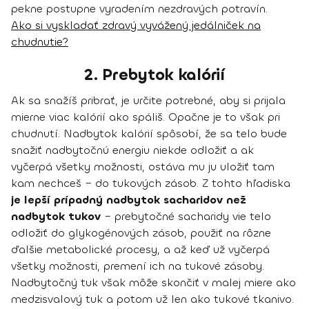
pekne postupne vyradením nezdravých potravín.
Ako si vyskladať zdravý vyvážený jedálniček na
chudnutie?
2. Prebytok kalórií
Ak sa snažíš pribrať, je určite potrebné, aby si prijala
mierne viac kalórií ako spáliš. Opačne je to však pri
chudnutí. Nadbytok kalórií spôsobí, že sa telo bude
snažiť nadbytočnú energiu niekde odložiť a ak
vyčerpá všetky možnosti, ostáva mu ju uložiť tam
kam nechceš – do tukových zásob. Z tohto hľadiska
je lepší prípadný nadbytok sacharidov než
nadbytok tukov
– prebytočné sacharidy vie telo
odložiť do glykogénových zásob, použiť na rôzne
ďalšie metabolické procesy, a až keď už vyčerpá
všetky možnosti, premení ich na tukové zásoby.
Nadbytočný tuk však môže skončiť v malej miere ako
medzisvalový tuk a potom už len ako tukové tkanivo.