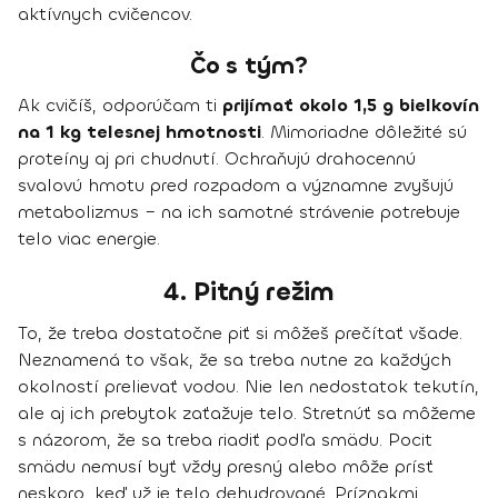
aktívnych cvičencov.
Čo s tým?
Ak cvičíš, odporúčam ti
prijímať okolo 1,5 g bielkovín
na 1 kg telesnej hmotnosti
. Mimoriadne dôležité sú
proteíny aj pri chudnutí. Ochraňujú drahocennú
svalovú hmotu pred rozpadom a významne zvyšujú
metabolizmus – na ich samotné strávenie potrebuje
telo viac energie.
4. Pitný režim
To, že treba dostatočne piť si môžeš prečítať všade.
Neznamená to však, že sa treba nutne za každých
okolností prelievať vodou. Nie len nedostatok tekutín,
ale aj ich prebytok zaťažuje telo. Stretnúť sa môžeme
s názorom, že sa treba riadiť podľa smädu. Pocit
smädu nemusí byť vždy presný alebo môže prísť
neskoro, keď už je telo dehydrované. Príznakmi