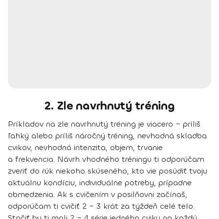
2. Zle navrhnutý tréning
Príkladov na zle navrhnutý tréning je viacero – príliš
ľahký alebo príliš náročný tréning, nevhodná skladba
cvikov, nevhodná intenzita, objem, trvanie
a frekvencia. Návrh vhodného tréningu ti odporúčam
zveriť do rúk niekoho skúseného, kto vie posúdiť tvoju
aktuálnu kondíciu, individuálne potreby, prípadne
obmedzenia. Ak s cvičením v posilňovni začínaš,
odporúčam ti cvičiť 2 – 3 krát za týždeň celé telo.
Stačiť by ti mali 2 – 4 série jedného cviku na každú