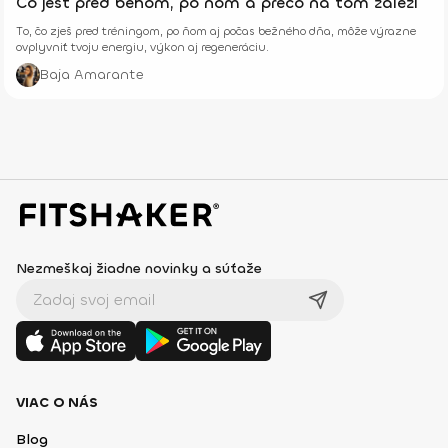
Čo jesť pred behom, po ňom a prečo na tom záleží
To, čo zješ pred tréningom, po ňom aj počas bežného dňa, môže výrazne
ovplyvniť tvoju energiu, výkon aj regeneráciu.
Baja Amarante
Nezmeškaj žiadne novinky a súťaže
VIAC O NÁS
Blog