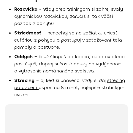
Rozcvička - v
ždy pred tréningom si zahrej svaly
dynamickou rozcvičkou, zaručíš si tak väčší
pôžitok z pohybu.
Striedmosť
– nenechaj sa na začiatku uniesť
eufóriou z pohybu a postupuj v zaťažovaní tela
pomaly a postupne.
Oddych
– či už šliapeš do kopca, pedálov alebo
posilňuješ, dopraj si časté pauzy na vydýchanie
a vytrasenie namáhaného svalstva.
Strečing
– aj keď si unavená, vždy si daj
strečing
po cvičení
aspoň na 5 minút; najlepšie statickými
cvikmi.