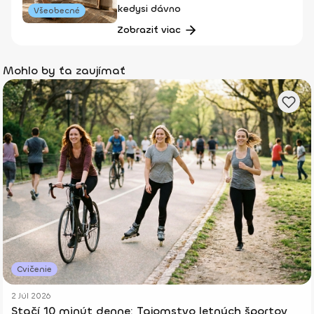
kedysi dávno
Všeobecné
Zobraziť viac
Mohlo by ťa zaujímať
Cvičenie
2 Júl 2026
Stačí 10 minút denne: Tajomstvo letných športov