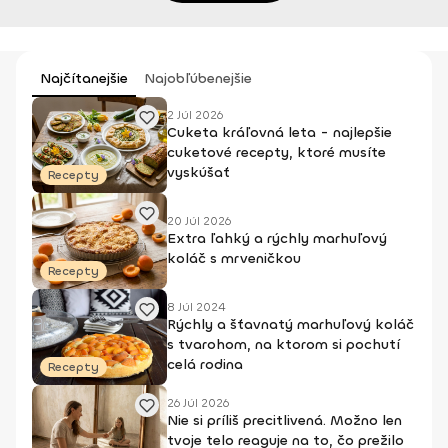
Najčítanejšie
Najobľúbenejšie
2 Júl 2026
Cuketa kráľovná leta - najlepšie
cuketové recepty, ktoré musíte
vyskúšať
Recepty
20 Júl 2026
Extra ľahký a rýchly marhuľový
koláč s mrveničkou
Recepty
8 Júl 2024
Rýchly a šťavnatý marhuľový koláč
s tvarohom, na ktorom si pochutí
celá rodina
Recepty
26 Júl 2026
Nie si príliš precitlivená. Možno len
tvoje telo reaguje na to, čo prežilo