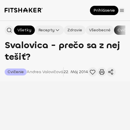
Prihlásenie
Všetky
Recepty
Zdravie
Všeobecné
Cvičen
Svalovica - prečo sa z nej
tešiť?
Cvičenie
Andrea
Valovičová
22. Máj 2014