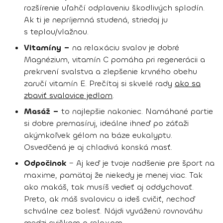
rozšírenie uľahčí odplaveniu škodlivých splodín.
Ak ti je nepríjemná studená, striedaj ju
s teplou/vlažnou.
Vitamíny –
na relaxáciu svalov je dobré
Magnézium, vitamín C pomáha pri regenerácii a
prekrvení svalstva a zlepšenie krvného obehu
zaručí vitamín E. Prečítaj si skvelé rady
ako sa
zbaviť svalovice jedlom
.
Masáž –
to najlepšie nakoniec. Namáhané partie
si dobre premasíruj, ideálne ihneď po záťaži
akýmkoľvek gélom na báze eukalyptu.
Osvedčená je aj chladivá konská masť.
Odpočinok
– Aj keď je tvoje nadšenie pre šport na
maxime, pamätaj že niekedy je menej viac. Tak
ako makáš, tak musíš vedieť aj oddychovať.
Preto, ak máš svalovicu a ideš cvičiť, nechoď
schválne cez bolesť. Nájdi vyváženú rovnováhu
medzi cvičkom a relaxom.