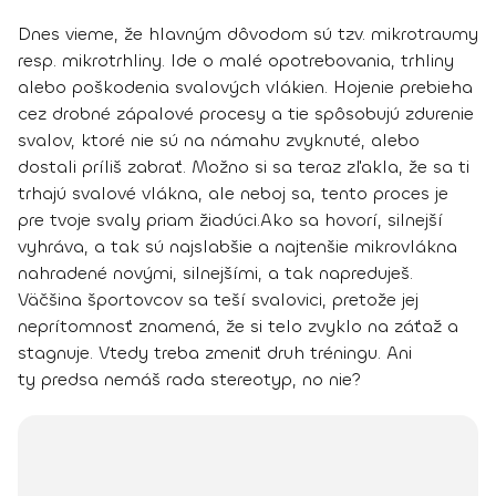
Dnes vieme, že hlavným dôvodom sú tzv.
mikrotraumy
resp. mikrotrhliny
. Ide o malé opotrebovania, trhliny
alebo poškodenia svalových vlákien. Hojenie prebieha
cez drobné zápalové procesy a tie spôsobujú zdurenie
svalov, ktoré nie sú na námahu zvyknuté, alebo
dostali príliš zabrať. Možno si sa teraz zľakla, že sa ti
trhajú svalové vlákna, ale neboj sa,
tento proces je
pre tvoje svaly priam žiadúci.
Ako sa hovorí, silnejší
vyhráva, a tak sú najslabšie a najtenšie mikrovlákna
nahradené novými, silnejšími, a tak napreduješ.
Väčšina športovcov sa teší svalovici, pretože jej
neprítomnosť znamená, že si telo zvyklo na záťaž a
stagnuje.
Vtedy treba zmeniť druh tréningu. Ani
ty predsa nemáš rada stereotyp, no nie?