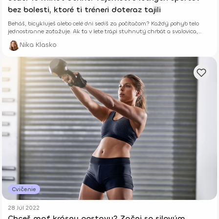
bez bolesti, ktoré ti tréneri doteraz tajili
Beháš, bicykluješ alebo celé dni sedíš za počítačom? Každý pohyb telo
jednostranne zaťažuje. Ak ťa v lete trápi stuhnutý chrbát a svalovica,
niekde robíš chybu. Zisti, ako ti len 10 minút správneho cvičenia denne
Nika Klasko
vráti energiu a zabezpečí leto úplne bez b
Cvičenie
28 Júl 2022
Chceš mať krásnu postavu? Začni so silovým