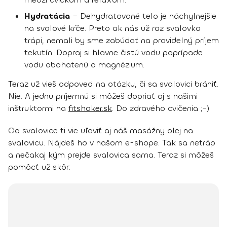
Hydratácia
– Dehydratované telo je náchylnejšie
na svalové kŕče. Preto ak nás už raz svalovka
trápi, nemali by sme zabúdať na pravidelný príjem
tekutín. Dopraj si hlavne čistú vodu poprípade
vodu obohatenú o magnézium.
Teraz už vieš odpoveď na otázku, či sa svalovici brániť.
Nie. A jednu príjemnú si môžeš dopriať aj s našimi
inštruktormi na
fitshaker.sk
. Do zdravého cvičenia ;-)
Od svalovice ti vie uľaviť aj náš masážny olej na
svalovicu. Nájdeš ho v našom e-shope. Tak sa netráp
a nečakaj kým prejde svalovica sama. Teraz si môžeš
pomôcť už skôr: