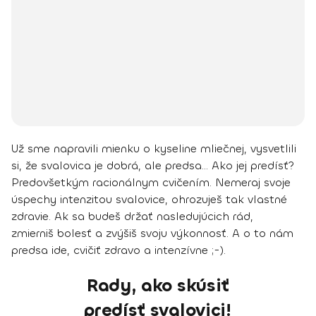
Už sme napravili mienku o kyseline mliečnej, vysvetlili
si, že svalovica je dobrá, ale predsa… Ako jej predísť?
Predovšetkým racionálnym cvičením.
Nemeraj svoje
úspechy intenzitou svalovice, ohrozuješ tak vlastné
zdravie.
Ak sa budeš držať nasledujúcich rád,
zmierniš bolesť a zvýšiš svoju výkonnosť. A o to nám
predsa ide, cvičiť zdravo a intenzívne ;-).
Rady, ako skúsiť
predísť svalovici!