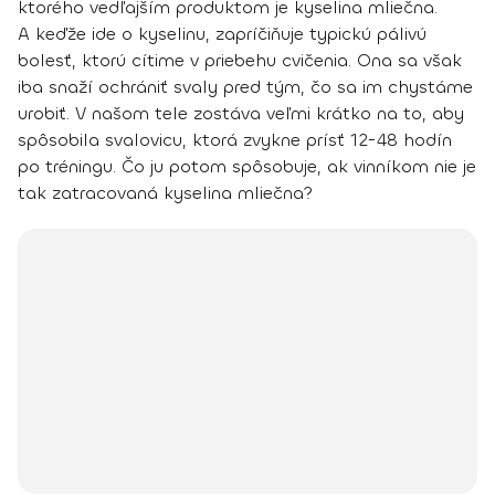
ktorého vedľajším produktom je kyselina mliečna.
A keďže ide o kyselinu,
zapríčiňuje typickú pálivú
bolesť, ktorú cítime v priebehu cvičenia
. Ona sa však
iba snaží ochrániť svaly pred tým, čo sa im chystáme
urobiť. V našom tele zostáva veľmi krátko na to, aby
spôsobila svalovicu, ktorá zvykne prísť 12-48 hodín
po tréningu. Čo ju potom spôsobuje, ak vinníkom nie je
tak zatracovaná kyselina mliečna?