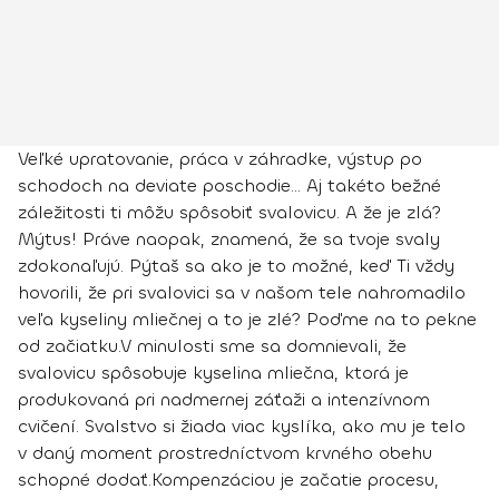
Veľké upratovanie, práca v záhradke, výstup po
schodoch na deviate poschodie... Aj takéto bežné
záležitosti ti môžu spôsobiť svalovicu. A že je zlá?
Mýtus! Práve naopak, znamená, že sa tvoje svaly
zdokonaľujú. Pýtaš sa ako je to možné, keď Ti vždy
hovorili, že pri svalovici sa v našom tele nahromadilo
veľa kyseliny mliečnej a to je zlé? Poďme na to pekne
od začiatku.
V minulosti sme sa domnievali, že
svalovicu spôsobuje kyselina mliečna, ktorá je
produkovaná pri nadmernej záťaži a intenzívnom
cvičení. Svalstvo si žiada viac kyslíka, ako mu je telo
v daný moment prostredníctvom krvného obehu
schopné dodať.
Kompenzáciou je začatie procesu,