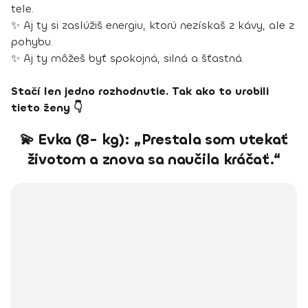
tele.
✨ Aj ty si zaslúžiš energiu, ktorú nezískaš z kávy, ale z
pohybu.
✨ Aj ty môžeš byť spokojná, silná a šťastná.
Stačí len jedno rozhodnutie. Tak ako to urobili
tieto ženy 👇
💫 Evka (8- kg): „Prestala som utekať
životom a znova sa naučila kráčať.“