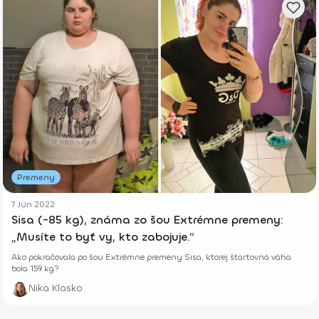
Premeny
7 Jún 2022
Sisa (-85 kg), známa zo šou Extrémne premeny:
„Musíte to byť vy, kto zabojuje.“
Ako pokračovala po šou Extrémne premeny Sisa, ktorej štartovná váha
bola 159 kg?
Nika Klasko