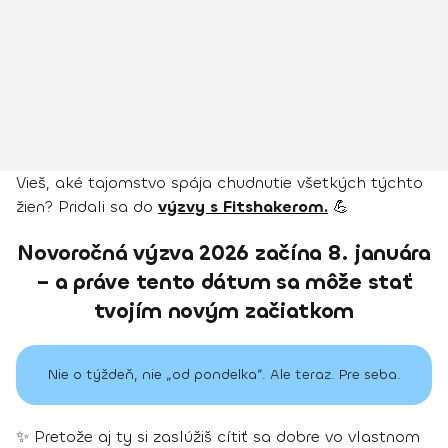
Vieš, aké tajomstvo spája chudnutie všetkých týchto
žien? Pridali sa do
výzvy s Fitshakerom.
💪
Novoročná výzva 2026 začína 8. januára
– a práve tento dátum sa môže stať
tvojím novým začiatkom
Nie o týždeň, nie „od pondelka“. Ale teraz. Pre seba.
✨ Pretože aj ty si zaslúžiš cítiť sa dobre vo vlastnom