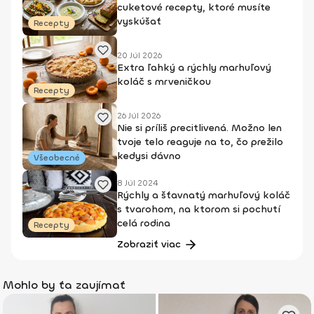
cuketové recepty, ktoré musíte
vyskúšať
Recepty
20 Júl 2026
Extra ľahký a rýchly marhuľový
koláč s mrveničkou
Recepty
26 Júl 2026
Nie si príliš precitlivená. Možno len
tvoje telo reaguje na to, čo prežilo
kedysi dávno
Všeobecné
8 Júl 2024
Rýchly a šťavnatý marhuľový koláč
s tvarohom, na ktorom si pochutí
celá rodina
Recepty
Zobraziť viac
Mohlo by ťa zaujímať