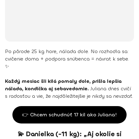
Po pôrode 25 kg hore, nálada dole. No rozhodla sa:
cvičenie doma + podpora snúbenca = návrat k sebe.
✨
Každý mesiac šli kilá pomaly dole, prišla lepšia
nálada, kondička aj sebavedomie.
Juliana dnes cvičí
s radosťou a vie, že najdôležitejšie je nikdy sa nevzdať.
👉 Chcem schudnúť 17 kíl ako Juliana!
💫 Danielka (-11 kg): „Aj okolie si