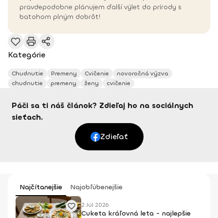
pravdepodobne plánujem ďalší výlet do prírody s
batohom plným dobrôt!
Kategórie
Chudnutie
Premeny
Cvičenie
novoročná výzva
chudnutie
premeny
ženy
cvičenie
Páči sa ti náš článok? Zdieľaj ho na sociálnych
sieťach.
Zdieľať
Najčítanejšie
Najobľúbenejšie
2 Júl 2026
Cuketa kráľovná leta - najlepšie