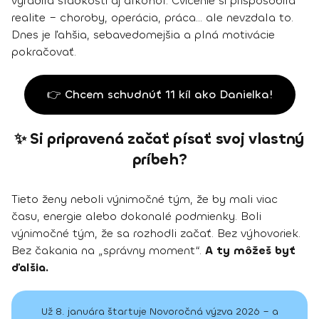
vyradila sladkosti aj alkohol. Cvičenie si prispôsobila
realite – choroby, operácia, práca... ale nevzdala to.
Dnes je ľahšia, sebavedomejšia a plná motivácie
pokračovať.
👉 Chcem schudnúť 11 kíl ako Danielka!
✨ Si pripravená začať písať svoj vlastný
príbeh?
Tieto ženy neboli výnimočné tým, že by mali viac
času, energie alebo dokonalé podmienky. Boli
výnimočné tým, že sa rozhodli začať. Bez výhovoriek.
Bez čakania na „správny moment“.
A ty môžeš byť
ďalšia.
Už 8. januára štartuje Novoročná výzva 2026 – a