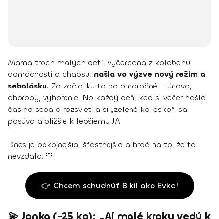
Mama troch malých detí, vyčerpaná z kolobehu
domácnosti a chaosu,
našla vo výzve nový režim a
sebalásku.
Zo začiatku to bolo náročné – únava,
choroby, vyhorenie. No každý deň, keď si večer našla
čas na seba a rozsvietila si „zelené koliesko“, sa
posúvala bližšie k lepšiemu JA.
Dnes je pokojnejšia, šťastnejšia a hrdá na to, že to
nevzdala. 🧡
👉 Chcem schudnúť 8 kíl ako Evka!
💫 Janka (-25 kg): „Aj malé kroky vedú k