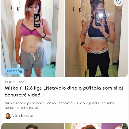
Premeny
14 Jún 2022
Miška (-12,6 kg): „Netrvalo dlho a púšťala som si aj
bonusové videá.“
Miška začala po pôrode cvičiť vo Fitshaker výzve a výsledky na seba
nenechali dlho čakať.
Nika Klasko