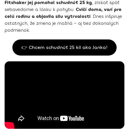
Fitshaker jej pomohol schudnúť 25 kg
, získať späť
sebavedomie a lásku k pohybu.
Cvičí doma, varí pre
celú rodinu a objavila silu vytrvalosti
. Dnes inšpiruje
ostatných, že zmena je možná – aj bez dokonalých
podmienok.
👉 Chcem schudnúť 25 kíl ako Janka!