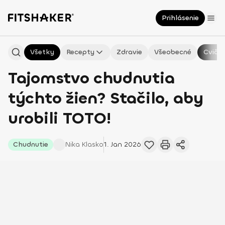
Prihlásenie
Všetky
Recepty
Zdravie
Všeobecné
Cvičen
Tajomstvo chudnutia
týchto žien? Stačilo, aby
urobili TOTO!
Chudnutie
Nika
Klasko
1. Jan 2026