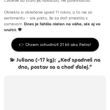
Cvičenie sa stalo jej radosťou, nie povinnosťou.
Obliekla si oblečenie spred 11 rokov, a to nie zo
sentimentu – ale preto, že sa doň zmestila s
úsmevom.
Dnes je ľahšia nielen na váhe, ale aj vo
vnútri. 💖
👉 Chcem schudnúť 21 kíl ako Petra!
💫 Juliana (-17 kg): „Keď spadneš na
dno, postav sa a choď ďalej.“