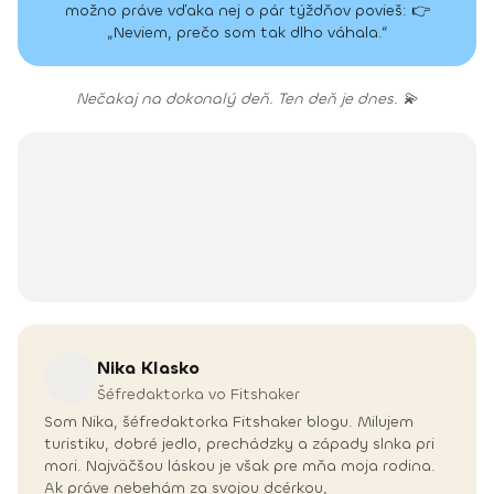
možno práve vďaka nej o pár týždňov povieš: 👉
„Neviem, prečo som tak dlho váhala.“
Nečakaj na dokonalý deň. Ten deň je dnes. 💫
Nika
Klasko
Šéfredaktorka vo Fitshaker
Som Nika, šéfredaktorka Fitshaker blogu. Milujem
turistiku, dobré jedlo, prechádzky a západy slnka pri
mori. Najväčšou láskou je však pre mňa moja rodina.
Ak práve nebehám za svojou dcérkou,