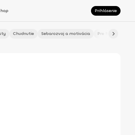
Shop
Prihlásenie
sty
Chudnutie
Sebarozvoj a motivácia
Pre fitmaminky