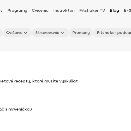
v
Programy
Cvičenia
Inštruktori
Fitshaker TV
Blog
E-
Cvičenie
Stravovanie
Premeny
Fitshaker podca
uketové recepty, ktoré musíte vyskúšať
áč s mrveničkou