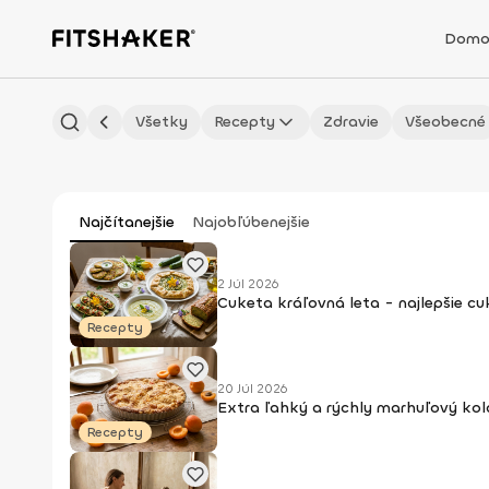
Domo
Všetky
Recepty
Zdravie
Všeobecné
Najčítanejšie
Najobľúbenejšie
2 Júl 2026
Cuketa kráľovná leta - najlepšie c
Recepty
20 Júl 2026
Extra ľahký a rýchly marhuľový kol
Recepty