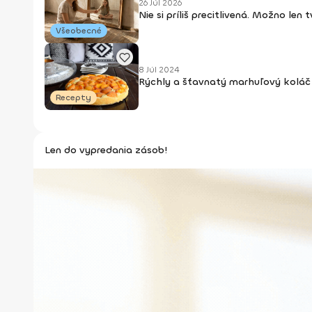
26 Júl 2026
Nie si príliš precitlivená. Možno len
Všeobecné
8 Júl 2024
Rýchly a šťavnatý marhuľový koláč 
Recepty
Len do vypredania zásob!