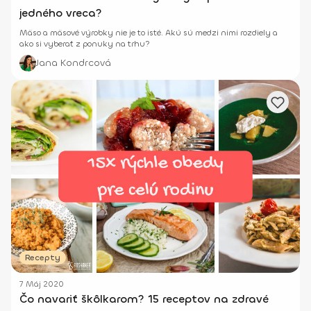
jedného vreca?
Mäso a mäsové výrobky nie je to isté. Akú sú medzi nimi rozdiely a
ako si vyberať z ponuky na trhu?
Jana Kondrcová
Recepty
7 Máj 2020
Čo navariť škôlkarom? 15 receptov na zdravé