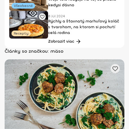
kedysi dávno
Všeobecné
8 Júl 2024
Rýchly a šťavnatý marhuľový koláč
s tvarohom, na ktorom si pochutí
celá rodina
Recepty
Zobraziť viac
Články so značkou: mäso