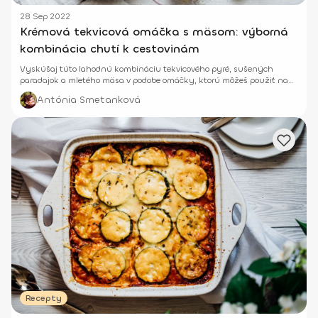
28 Sep 2022
Krémová tekvicová omáčka s mäsom: výborná
kombinácia chutí k cestovinám
Vyskúšaj túto lahodnú kombináciu tekvicového pyré, sušených
paradajok a mletého mäsa v podobe omáčky, ktorú môžeš použiť na
svoje obľúbené cestoviny.
Antónia Smetanková
Recepty