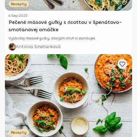
Recepty
6 Sep 2023
Pečené mäsové guľky s ricottou v špenátovo-
smotanovej omáčke
Vyskúšaj mäsové guľky, ktorých chuť si zamiluješ.
Antónia Smetanková
Recepty