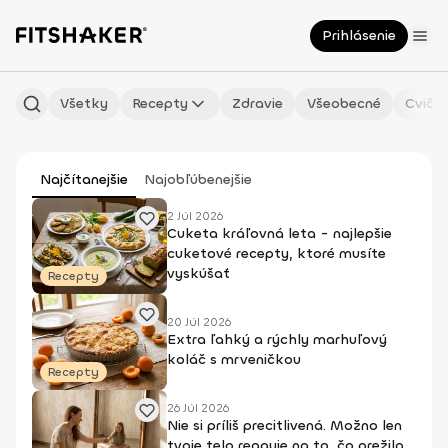
Prihlásenie
Všetky
Recepty
Zdravie
Všeobecné
Cvičen
Najčítanejšie
Najobľúbenejšie
2 Júl 2026
Cuketa kráľovná leta - najlepšie
cuketové recepty, ktoré musíte
vyskúšať
Recepty
20 Júl 2026
Extra ľahký a rýchly marhuľový
koláč s mrveničkou
Recepty
26 Júl 2026
Nie si príliš precitlivená. Možno len
tvoje telo reaguje na to, čo prežilo