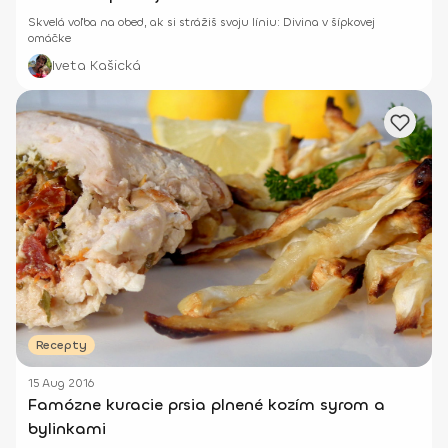
Skvelá voľba na obed, ak si strážiš svoju líniu: Divina v šípkovej
omáčke
Iveta Kašická
Recepty
15 Aug 2016
Famózne kuracie prsia plnené kozím syrom a
bylinkami