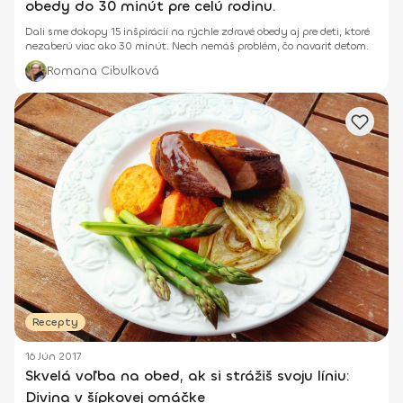
obedy do 30 minút pre celú rodinu.
Dali sme dokopy 15 inšpirácií na rýchle zdravé obedy aj pre deti, ktoré
nezaberú viac ako 30 minút. Nech nemáš problém, čo navariť deťom.
Romana Cibulková
Recepty
16 Jún 2017
Skvelá voľba na obed, ak si strážiš svoju líniu:
Divina v šípkovej omáčke