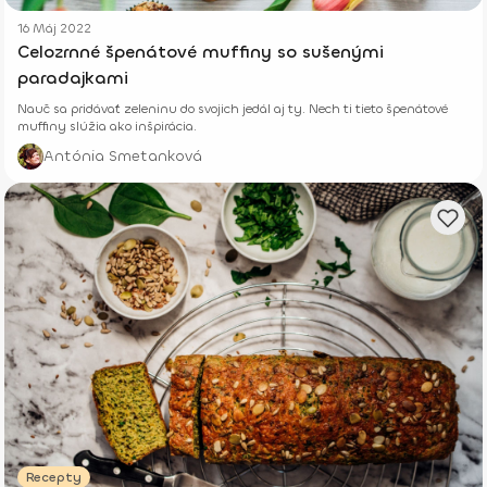
16 Máj 2022
Celozrnné špenátové muffiny so sušenými
paradajkami
Nauč sa pridávať zeleninu do svojich jedál aj ty. Nech ti tieto špenátové
muffiny slúžia ako inšpirácia.
Antónia Smetanková
Recepty