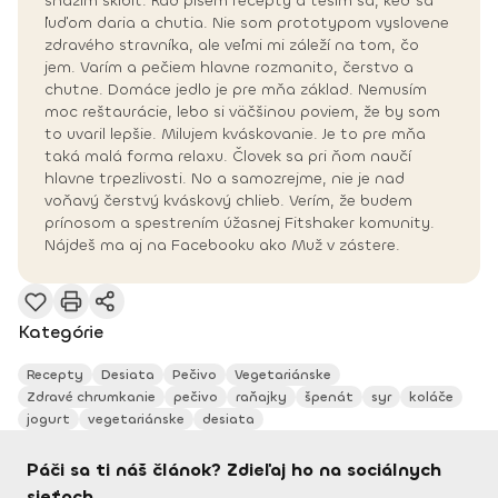
snažím skĺbiť. Rád píšem recepty a teším sa, keď sa
ľuďom daria a chutia. Nie som prototypom vyslovene
zdravého stravníka, ale veľmi mi záleží na tom, čo
jem. Varím a pečiem hlavne rozmanito, čerstvo a
chutne. Domáce jedlo je pre mňa základ. Nemusím
moc reštaurácie, lebo si väčšinou poviem, že by som
to uvaril lepšie. Milujem kváskovanie. Je to pre mňa
taká malá forma relaxu. Človek sa pri ňom naučí
hlavne trpezlivosti. No a samozrejme, nie je nad
voňavý čerstvý kváskový chlieb. Verím, že budem
prínosom a spestrením úžasnej Fitshaker komunity.
Nájdeš ma aj na Facebooku ako Muž v zástere.
Kategórie
Recepty
Desiata
Pečivo
Vegetariánske
Zdravé chrumkanie
pečivo
raňajky
špenát
syr
koláče
jogurt
vegetariánske
desiata
Páči sa ti náš článok? Zdieľaj ho na sociálnych
sieťach.