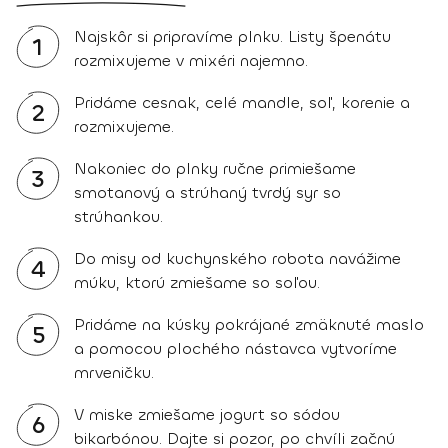
Najskôr si pripravíme plnku. Listy špenátu
1
rozmixujeme v mixéri najemno.
Pridáme cesnak, celé mandle, soľ, korenie a
2
rozmixujeme.
Nakoniec do plnky ručne primiešame
3
smotanový a strúhaný tvrdý syr so
strúhankou.
Do misy od kuchynského robota navážime
4
múku, ktorú zmiešame so soľou.
Pridáme na kúsky pokrájané zmäknuté maslo
5
a pomocou plochého nástavca vytvoríme
mrveničku.
V miske zmiešame jogurt so sódou
6
bikarbónou. Dajte si pozor, po chvíli začnú