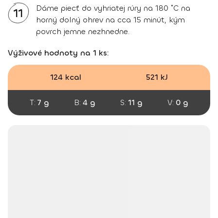
Dáme piecť do vyhriatej rúry na 180 ˚C na
11
horný dolný ohrev na cca 15 minút, kým
povrch jemne nezhnedne.
Výživové hodnoty na 1 ks:
124 kcal
521 kJ
T:
7 g
B:
4 g
S:
11 g
V:
0 g