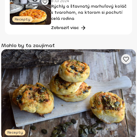
8 Júl 2024
Rýchly a šťavnatý marhuľový koláč
s tvarohom, na ktorom si pochutí
celá rodina
Recepty
Zobraziť viac
Mohlo by ťa zaujímať
Recepty