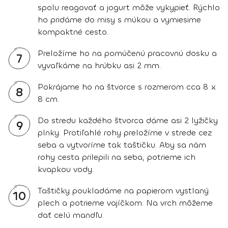
spolu reagovať a jogurt môže vykypieť. Rýchlo
ho pridáme do misy s múkou a vymiesime
kompaktné cesto.
Preložíme ho na pomúčenú pracovnú dosku a
7
vyvaľkáme na hrúbku asi 2 mm.
Pokrájame ho na štvorce s rozmerom cca 8 x
8
8 cm.
Do stredu každého štvorca dáme asi 2 lyžičky
9
plnky. Protiľahlé rohy preložíme v strede cez
seba a vytvoríme tak taštičku. Aby sa nám
rohy cesta prilepili na seba, potrieme ich
kvapkou vody.
Taštičky poukladáme na papierom vystlaný
10
plech a potrieme vajíčkom. Na vrch môžeme
dať celú mandľu.