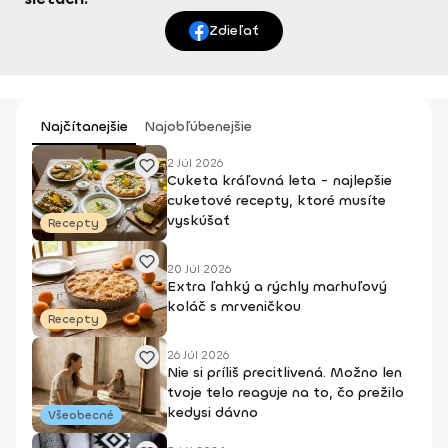
Zdieľať
Najčítanejšie
Najobľúbenejšie
2 Júl 2026
Cuketa kráľovná leta - najlepšie
cuketové recepty, ktoré musíte
vyskúšať
Recepty
20 Júl 2026
Extra ľahký a rýchly marhuľový
koláč s mrveničkou
Recepty
26 Júl 2026
Nie si príliš precitlivená. Možno len
tvoje telo reaguje na to, čo prežilo
kedysi dávno
Všeobecné