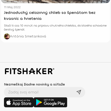
11 Máj 2022
Jednoduchý celozrnný chlieb so špenátom bez
kvasníc a hnetenia
Stačí ti cca 10 minút na prípravu chutného chlebíka, do ktorého schováme
čerstvý špenát.
Antónia Smetanková
Nezmeškaj žiadne novinky a súťaže