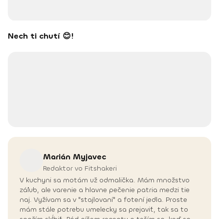
Nech ti chutí 😊!
Marián
Myjavec
Redaktor vo Fitshakeri
V kuchyni sa motám už odmalička. Mám množstvo
záľub, ale varenie a hlavne pečenie patria medzi tie
naj. Vyžívam sa v "stajlovaní" a fotení jedla. Proste
mám stále potrebu umelecky sa prejaviť, tak sa to