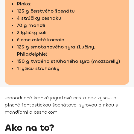
Plnka:
125 g čerstvého špenátu
4 strúčiky cesnaku
70 g mandlí
2 lyžičky soli
čierne mleté korenie
125 g smotanového syra (Lučiny,
Philadelphie)
150 g tvrdého strúhaného syra (mozzarelly)
1 lyžicu strúhanky
Jednoduché krehké jogurtové cesto bez kysnutia
plnené fantastickou špenátovo-syrovou plnkou s
mandľami a cesnakom.
Ako na to?