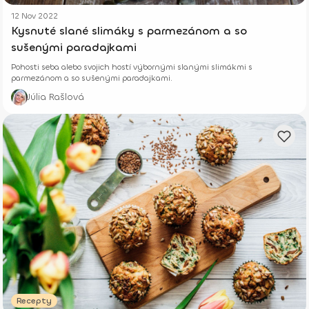
12 Nov 2022
Kysnuté slané slimáky s parmezánom a so
sušenými paradajkami
Pohosti seba alebo svojich hostí výbornými slanými slimákmi s
parmezánom a so sušenými paradajkami.
Júlia Rašlová
Recepty