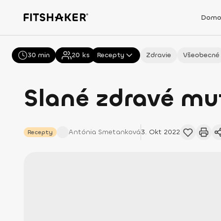
Domo
30 min
Všetky
20
ks
Recepty
Zdravie
Všeobecné
Slané zdravé muf
Antónia
Smetanková
3. Okt 2022
Recepty