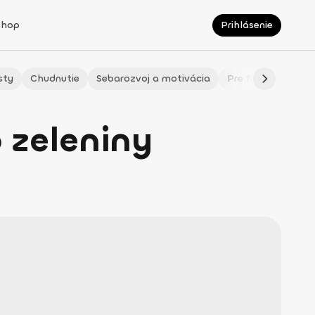
Shop
Prihlásenie
sty
Chudnutie
Sebarozvoj a motivácia
Pre fitmaminky
 zeleniny