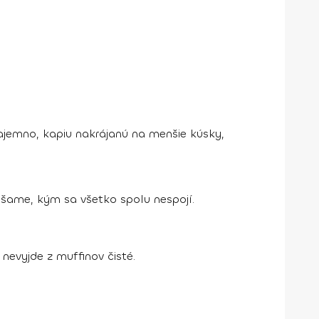
ajemno, kapiu nakrájanú na menšie kúsky,
iešame, kým sa všetko spolu nespojí.
evyjde z muffinov čisté.