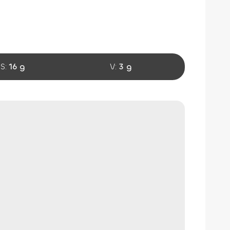
S:
16 g
V:
3 g