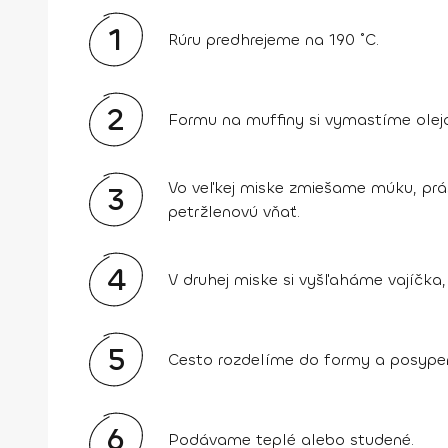
1
Rúru predhrejeme na 190 ˚C.
2
Formu na muffiny si vymastíme olej
Vo veľkej miske zmiešame múku, práš
3
petržlenovú vňať.
4
V druhej miske si vyšľaháme vajíčka,
5
Cesto rozdelíme do formy a posypem
6
Podávame teplé alebo studené.