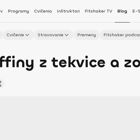
v
Programy
Cvičenia
Inštruktori
Fitshaker TV
Blog
E-
Cvičenie
Stravovanie
Premeny
Fitshaker podca
finy z tekvice a zo