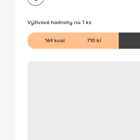
Výživové hodnoty na 1 ks:
169 kcal
710 kJ