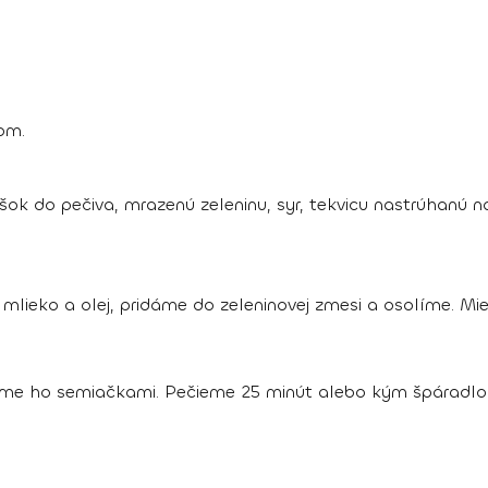
om.
ok do pečiva, mrazenú zeleninu, syr, tekvicu nastrúhanú n
 mlieko a olej, pridáme do zeleninovej zmesi a osolíme. M
e ho semiačkami. Pečieme 25 minút alebo kým špáradlo n