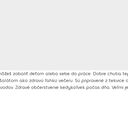
ôžeš zabaliť deťom alebo sebe do práce. Dobre chutia tep
alátom ako zdravú ľahkú večeru. Sú pripravené z tekvice a
dôvodov. Zdravé občerstvenie kedykoľvek počas dňa. Veľmi