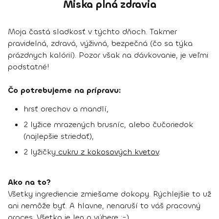
Miska plná zdravia
Moja častá sladkosť v týchto dňoch. Takmer
pravidelná, zdravá, výživná, bezpečná (čo sa týka
prázdnych kalórií). Pozor však na dávkovanie, je veľmi
podstatné!
Čo potrebujeme na prípravu:
hrsť orechov a mandlí,
2 lyžice mrazených brusníc, alebo čučoriedok
(najlepšie striedať),
2 lyžičky
cukru z kokosových kvetov
.
Ako na to?
Všetky ingrediencie zmiešame dokopy. Rýchlejšie to už
ani nemôže byť. A hlavne, nenaruší to váš pracovný
proces. Všetko je len o výbere ;-).