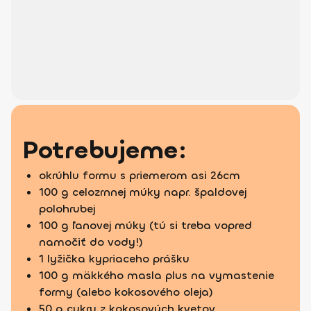
Potrebujeme:
okrúhlu formu s priemerom asi 26cm
100 g celozrnnej múky napr. špaldovej
polohrubej
100 g ľanovej múky (tú si treba vopred
namočiť do vody!)
1 lyžička kypriaceho prášku
100 g mäkkého masla plus na vymastenie
formy (alebo kokosového oleja)
50 g cukru z kokosových kvetov