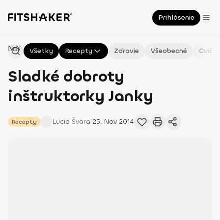
Prihlásenie
NaN
Všetky
Recepty
Zdravie
Všeobecné
Cvičen
Sladké dobroty
inštruktorky Janky
Lucia
Švaral
25. Nov 2014
Recepty