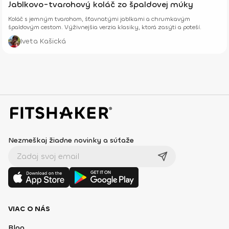
Jablkovo-tvarohový koláč zo špaldovej múky
Koláč s jemným tvarohom, šťavnatými jablkami a chrumkavým
špaldovým cestom. Výživnejšia verzia klasiky, ktorá zasýti a poteší.
Iveta Kašická
Nezmeškaj žiadne novinky a súťaže
VIAC O NÁS
Blog