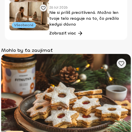
26 Júl 2026
Nie si príliš precitlivená. Možno len
tvoje telo reaguje na to, čo prežilo
kedysi dávno
Všeobecné
Zobraziť viac
Mohlo by ťa zaujímať