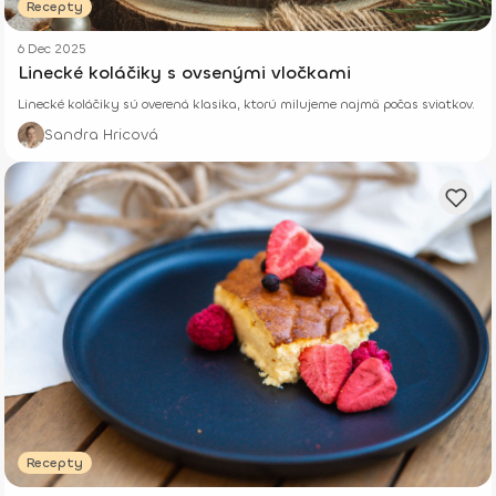
Recepty
6 Dec 2025
Linecké koláčiky s ovsenými vločkami
Linecké koláčiky sú overená klasika, ktorú milujeme najmä počas sviatkov.
Sandra Hricová
Recepty