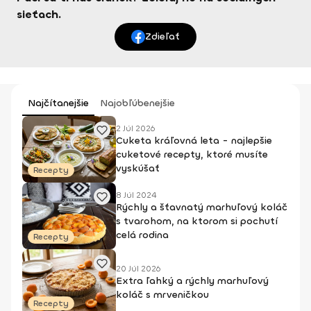
sieťach.
Zdieľať
Najčítanejšie
Najobľúbenejšie
2 Júl 2026
Cuketa kráľovná leta - najlepšie
cuketové recepty, ktoré musíte
vyskúšať
Recepty
8 Júl 2024
Rýchly a šťavnatý marhuľový koláč
s tvarohom, na ktorom si pochutí
celá rodina
Recepty
20 Júl 2026
Extra ľahký a rýchly marhuľový
koláč s mrveničkou
Recepty