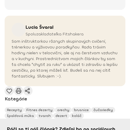
Lucia
Švaral
Spoluzakladateľka Fitshakera
Som inštruktorkou rôznych skupinových cvičení,
trénerkou a výživovou poradkyňou. Rada trávim
hodiny nielen v telocvični, ale aj na čerstvom vzduchu
a v kuchyni. Prostredníctvom mojich článkov by som
ťa chcela "chytiť za ruku" a ukázať ti zdravšiu a lepšiu
cestičku, po ktorej môžeš ísť. Budeš sa na nej cítiť
fantasticky. Sľubujem :-).
Kategórie
Recepty
Fitnes dezerty
orechy
brusnice
čučoriedky
špaldová múka
tvaroh
dezert
koláč
Páči sa ti náš článok? Zdieľaj ho na sociálnych