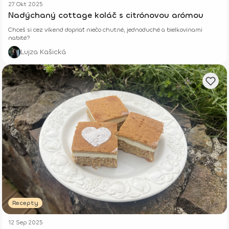
27 Okt 2025
Nadýchaný cottage koláč s citrónovou arómou
Chceš si cez víkend dopriať niečo chutné, jednoduché a bielkovinami
nabité?
Lujza Kašická
Recepty
12 Sep 2025