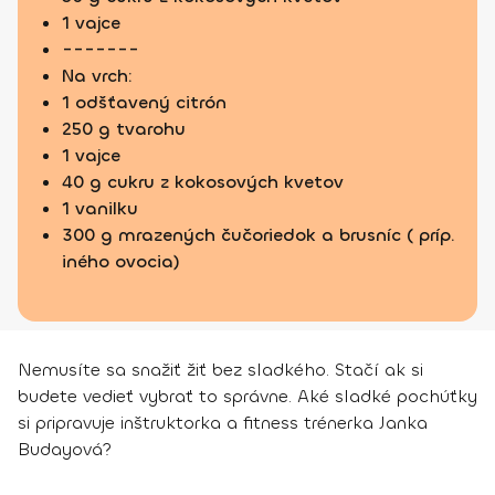
1 vajce
-------
Na vrch:
1 odšťavený citrón
250 g tvarohu
1 vajce
40 g cukru z kokosových kvetov
1 vanilku
300 g mrazených čučoriedok a brusníc ( príp.
iného ovocia)
Nemusíte sa snažiť žiť bez sladkého. Stačí ak si
budete vedieť vybrať to správne. Aké sladké pochúťky
si pripravuje inštruktorka a fitness trénerka Janka
Budayová?