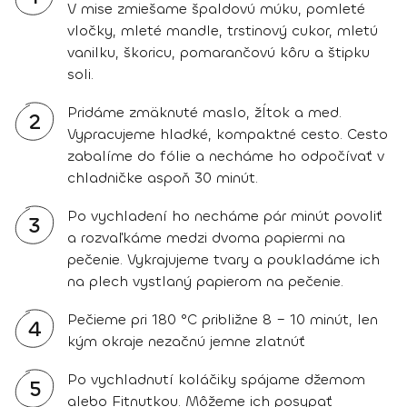
V mise zmiešame špaldovú múku, pomleté
vločky, mleté mandle, trstinový cukor, mletú
vanilku, škoricu, pomarančovú kôru a štipku
soli.
Pridáme zmäknuté maslo, žĺtok a med.
2
Vypracujeme hladké, kompaktné cesto. Cesto
zabalíme do fólie a necháme ho odpočívať v
chladničke aspoň 30 minút.
Po vychladení ho necháme pár minút povoliť
3
a rozvaľkáme medzi dvoma papiermi na
pečenie. Vykrajujeme tvary a poukladáme ich
na plech vystlaný papierom na pečenie.
Pečieme pri 180 °C približne 8 – 10 minút, len
4
kým okraje nezačnú jemne zlatnúť
Po vychladnutí koláčiky spájame džemom
5
alebo Fitnutkou. Môžeme ich posypať