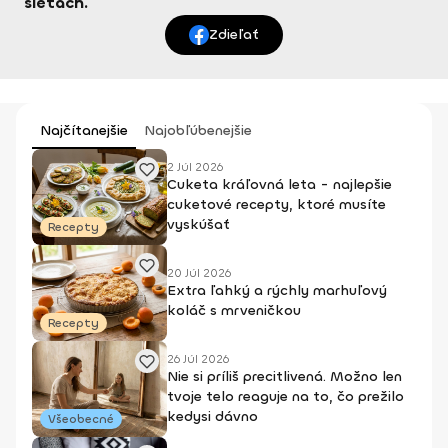
sieťach.
Zdieľať
Najčítanejšie
Najobľúbenejšie
2 Júl 2026
Cuketa kráľovná leta - najlepšie
cuketové recepty, ktoré musíte
vyskúšať
Recepty
20 Júl 2026
Extra ľahký a rýchly marhuľový
koláč s mrveničkou
Recepty
26 Júl 2026
Nie si príliš precitlivená. Možno len
tvoje telo reaguje na to, čo prežilo
kedysi dávno
Všeobecné