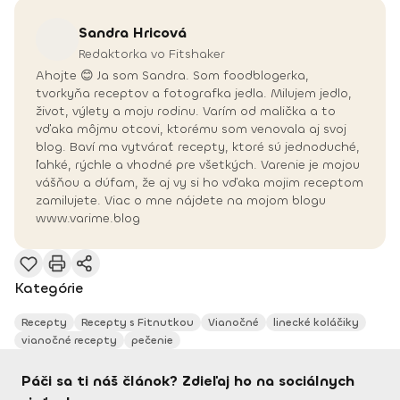
Sandra
Hricová
Redaktorka vo Fitshaker
Ahojte 😊 Ja som Sandra. Som foodblogerka,
tvorkyňa receptov a fotografka jedla. Milujem jedlo,
život, výlety a moju rodinu. Varím od malička a to
vďaka môjmu otcovi, ktorému som venovala aj svoj
blog. Baví ma vytvárať recepty, ktoré sú jednoduché,
ľahké, rýchle a vhodné pre všetkých. Varenie je mojou
vášňou a dúfam, že aj vy si ho vďaka mojim receptom
zamilujete. Viac o mne nájdete na mojom blogu
www.varime.blog
Kategórie
Recepty
Recepty s Fitnutkou
Vianočné
linecké koláčiky
vianočné recepty
pečenie
Páči sa ti náš článok? Zdieľaj ho na sociálnych