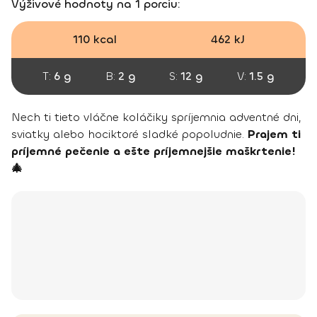
Výživové hodnoty na 1 porciu:
110 kcal
462 kJ
T:
6 g
B:
2 g
S:
12 g
V:
1.5 g
Nech ti tieto vláčne koláčiky spríjemnia adventné dni,
sviatky alebo hociktoré sladké popoludnie.
Prajem ti
príjemné pečenie a ešte príjemnejšie maškrtenie!
🎄