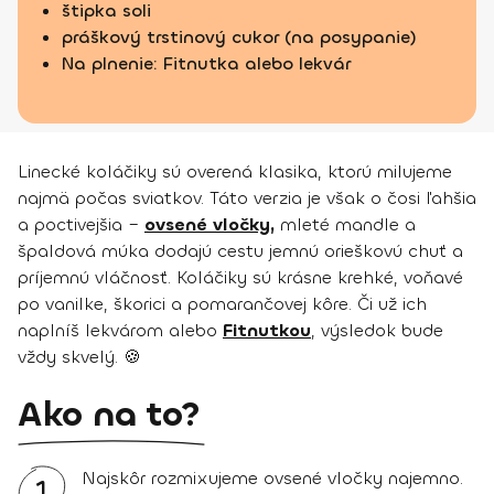
štipka soli
práškový trstinový cukor (na posypanie)
Na plnenie: Fitnutka alebo lekvár
Linecké koláčiky sú overená klasika, ktorú milujeme
najmä počas sviatkov. Táto verzia je však o čosi ľahšia
a poctivejšia –
ovsené vločky,
mleté mandle a
špaldová múka dodajú cestu jemnú orieškovú chuť a
príjemnú vláčnosť. Koláčiky sú krásne krehké, voňavé
po vanilke, škorici a pomarančovej kôre. Či už ich
naplníš lekvárom alebo
Fitnutkou
, výsledok bude
vždy skvelý. 🍪
Ako na to?
Najskôr rozmixujeme ovsené vločky najemno.
1