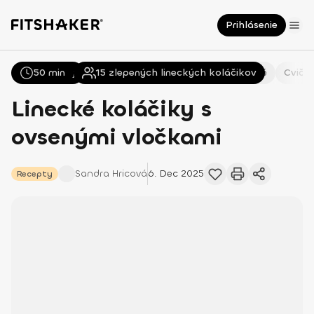
Prihlásenie
50 min
Všetky
Recepty
15
zlepených lineckých koláčikov
Zdravie
Všeobecné
Cvičen
Linecké koláčiky s
ovsenými vločkami
Sandra
Hricová
6. Dec 2025
Recepty