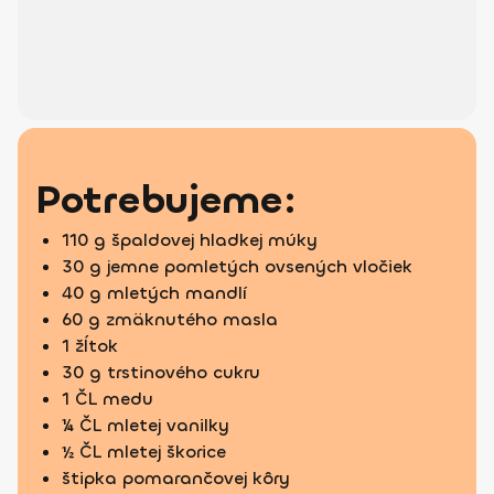
Potrebujeme:
110 g špaldovej hladkej múky
30 g jemne pomletých ovsených vločiek
40 g mletých mandlí
60 g zmäknutého masla
1 žĺtok
30 g trstinového cukru
1 ČL medu
¼ ČL mletej vanilky
½ ČL mletej škorice
štipka pomarančovej kôry