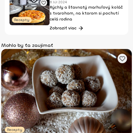
8 Júl 2024
Rýchly a šťavnatý marhuľový koláč
s tvarohom, na ktorom si pochutí
celá rodina
Recepty
Zobraziť viac
Mohlo by ťa zaujímať
Recepty