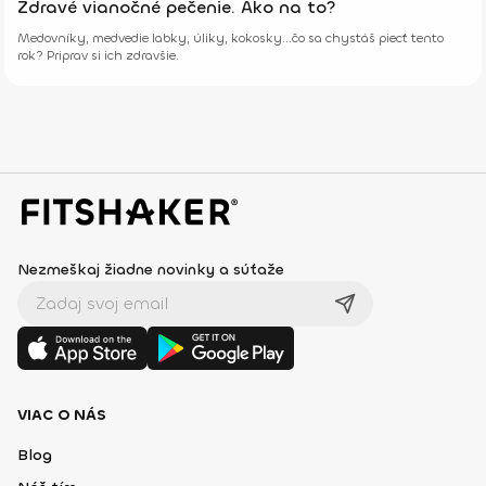
Zdravé vianočné pečenie. Ako na to?
Medovníky, medvedie labky, úliky, kokosky...čo sa chystáš piecť tento
rok? Priprav si ich zdravšie.
Nezmeškaj žiadne novinky a súťaže
VIAC O NÁS
Blog