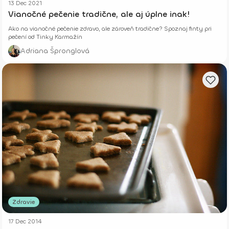
13 Dec 2021
Vianočné pečenie tradične, ale aj úplne inak!
Ako na vianočné pečenie zdravo, ale zároveň tradične? Spoznaj finty pri
pečení od Tinky Karmažín
Adriana Špronglová
Zdravie
17 Dec 2014