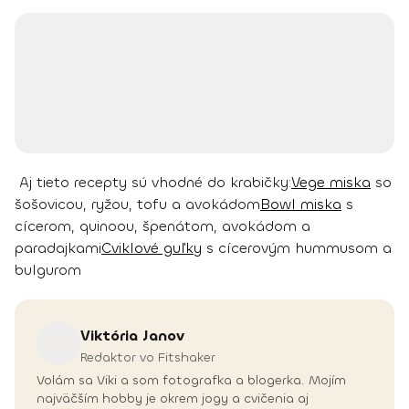
Aj tieto recepty sú vhodné do krabičky:
Vege miska
so
šošovicou, ryžou, tofu a avokádom
Bowl miska
s
cícerom, quinoou, špenátom, avokádom a
paradajkami
Cviklové guľky
s cícerovým hummusom a
bulgurom
Viktória
Janov
Redaktor vo Fitshaker
Volám sa Viki a som fotografka a blogerka. Mojím
najväčším hobby je okrem jogy a cvičenia aj