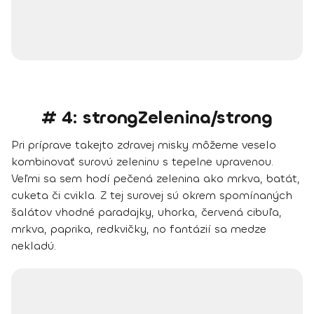
# 4: strongZelenina/strong
Pri príprave takejto zdravej misky môžeme veselo
kombinovať surovú zeleninu s tepelne upravenou
.
Veľmi sa sem hodí
pečená zelenina ako mrkva, batát,
cuketa či cvikla
. Z tej surovej sú okrem spomínaných
šalátov vhodné
paradajky, uhorka, červená cibuľa,
mrkva, paprika, redkvičky
, no fantázií sa medze
nekladú.