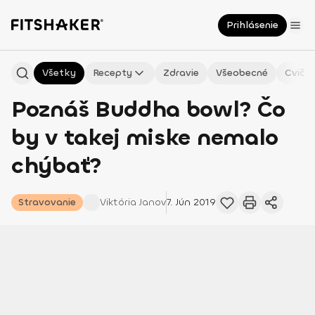
Prihlásenie
Všetky
Recepty
Zdravie
Všeobecné
Cvičen
Poznáš Buddha bowl? Čo
by v takej miske nemalo
chýbať?
Stravovanie
Viktória
Janov
7. Jún 2019