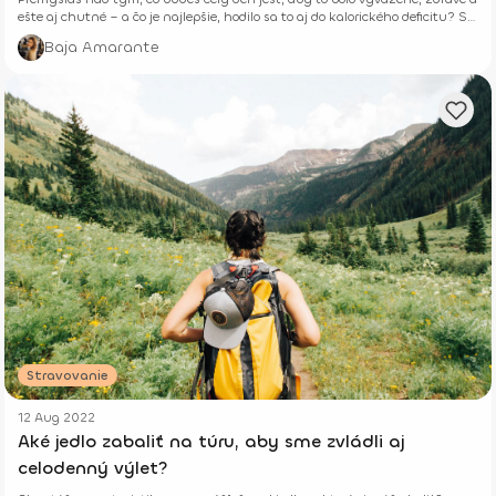
ešte aj chutné – a čo je najlepšie, hodilo sa to aj do kalorického deficitu? Si
tu správne.
Baja Amarante
Stravovanie
12 Aug 2022
Aké jedlo zabaliť na túru, aby sme zvládli aj
celodenný výlet?