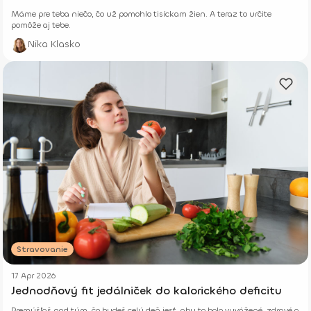
Máme pre teba niečo, čo už pomohlo tisíckam žien. A teraz to určite
pomôže aj tebe.
Nika Klasko
Stravovanie
17 Apr 2026
Jednodňový fit jedálniček do kalorického deficitu
Premýšľaš nad tým, čo budeš celý deň jesť, aby to bolo vyvážené, zdravé a