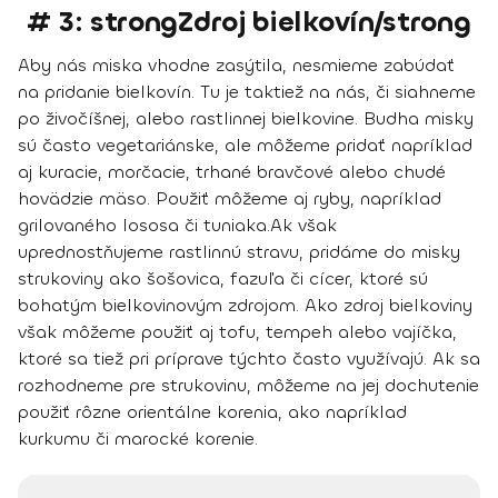
# 3: strongZdroj bielkovín/strong
Aby nás miska vhodne zasýtila, nesmieme zabúdať
na pridanie bielkovín. Tu je taktiež na nás, či siahneme
po živočíšnej, alebo rastlinnej bielkovine.
Budha misky
sú často vegetariánske
, ale
môžeme pridať napríklad
aj kuracie, morčacie, trhané bravčové alebo chudé
hovädzie mäso.
Použiť môžeme aj ryby
, napríklad
grilovaného lososa či tuniaka.
Ak však
uprednostňujeme rastlinnú stravu, pridáme do misky
strukoviny ako šošovica, fazuľa či cícer
, ktoré sú
bohatým bielkovinovým zdrojom. Ako zdroj bielkoviny
však môžeme použiť aj
tofu, tempeh alebo vajíčka
,
ktoré sa tiež pri príprave týchto často využívajú. Ak sa
rozhodneme pre strukovinu, môžeme na jej dochutenie
použiť rôzne orientálne korenia, ako napríklad
kurkumu či marocké korenie.