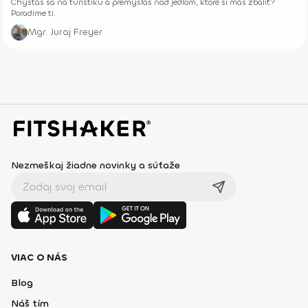
Chystáš sa na turistiku a premýšľaš nad jedlom, ktoré si máš zbaliť?
Poradíme ti.
Mgr. Juraj Freyer
Nezmeškaj žiadne novinky a súťaže
VIAC O NÁS
Blog
Náš tím