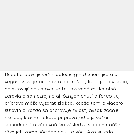
Buddha bowl je veľmi obľúbeným druhom jedla u
vegánov, vegetariánov, ale aj u ľudí, ktorí jedia všetko,
no stravujú sa zdravo. Je to takzvaná
miska plná
zdravia
a samozrejme aj rôznych chutí a farieb. Jej
príprava môže vyzerať zložito, keďže tam je viacero
surovín a každá sa pripravuje zvlášť, avšak zdanie
niekedy klame. Takáto príprava jedla je veľmi
jednoduchá a zábavná. Vo výsledku si pochutnáš na
rôznych kombináciách chutí a vôni. Ako si teda