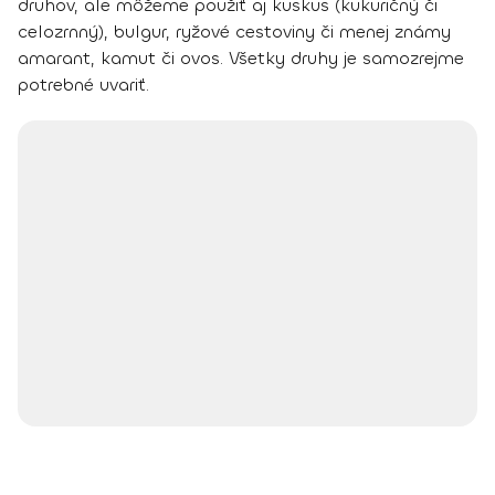
druhov, ale môžeme použiť
aj kuskus
(kukuričný či
celozrnný),
bulgur, ryžové cestoviny
či menej známy
amarant, kamut či ovos
. Všetky druhy je samozrejme
potrebné uvariť.