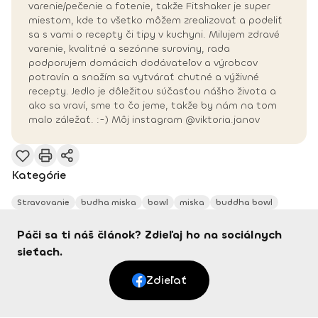
varenie/pečenie a fotenie, takže Fitshaker je super
miestom, kde to všetko môžem zrealizovať a podeliť
sa s vami o recepty či tipy v kuchyni. Milujem zdravé
varenie, kvalitné a sezónne suroviny, rada
podporujem domácich dodávateľov a výrobcov
potravín a snažím sa vytvárať chutné a výživné
recepty. Jedlo je dôležitou súčasťou nášho života a
ako sa vraví, sme to čo jeme, takže by nám na tom
malo záležať. :-) Môj instagram @viktoria.janov
Kategórie
Stravovanie
budha miska
bowl
miska
buddha bowl
Páči sa ti náš článok? Zdieľaj ho na sociálnych
sieťach.
Zdieľať