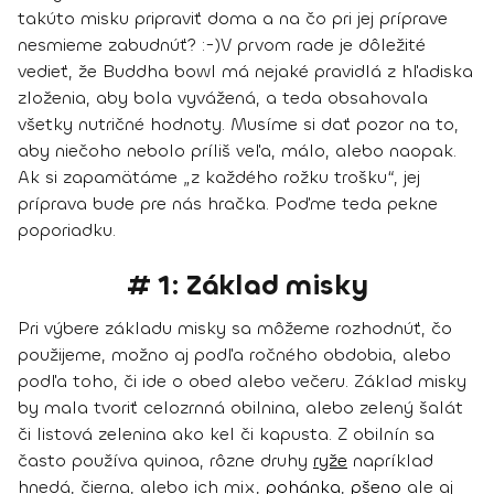
takúto misku pripraviť doma a na čo pri jej príprave
nesmieme zabudnúť? :-)
V prvom rade je dôležité
vedieť, že Buddha bowl má nejaké pravidlá z hľadiska
zloženia, aby bola vyvážená, a teda obsahovala
všetky nutričné hodnoty. Musíme si dať pozor na to,
aby niečoho nebolo príliš veľa, málo, alebo naopak.
Ak si zapamätáme „z každého rožku trošku“, jej
príprava bude pre nás hračka. Poďme teda pekne
poporiadku.
# 1: Základ misky
Pri výbere základu misky sa môžeme rozhodnúť, čo
použijeme, možno aj podľa ročného obdobia, alebo
podľa toho, či ide o obed alebo večeru. Základ misky
by
mala tvoriť celozrnná obilnina
, alebo
zelený šalát
či listová zelenina ako kel či kapusta
. Z obilnín sa
často používa
quinoa
, rôzne
druhy
ryže
napríklad
hnedá, čierna, alebo ich mix,
pohánka
,
pšeno
ale aj