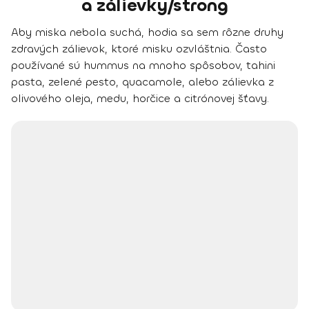
a zálievky/strong
Aby miska nebola suchá, hodia sa sem
rôzne druhy
zdravých zálievok
, ktoré misku ozvláštnia. Často
používané sú
hummus na mnoho spôsobov, tahini
pasta, zelené pesto, quacamole
, alebo
zálievka z
olivového oleja, medu, horčice a citrónovej šťavy
.