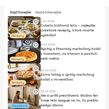
Najčítanejšie
Najobľúbenejšie
2 Júl 2026
Cuketa kráľovná leta - najlepšie
cuketové recepty, ktoré musíte
vyskúšať
Recepty
8 Júl 2024
Rýchly a šťavnatý marhuľový koláč
s tvarohom, na ktorom si pochutí
celá rodina
Recepty
20 Júl 2026
Extra ľahký a rýchly marhuľový
koláč s mrveničkou
Recepty
26 Júl 2026
Nie si príliš precitlivená. Možno len
tvoje telo reaguje na to, čo prežilo
kedysi dávno
Všeobecné