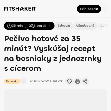
Prihlásenie
35 min
Všetky
Recepty
8
porcií
Zdravie
Všeobecné
Cvičen
Pečivo hotové za 35
minút? Vyskúšaj recept
na bosniaky z jednozrnky
s cícerom
Júlia
Rašlová
23. Júl 2018
Recepty