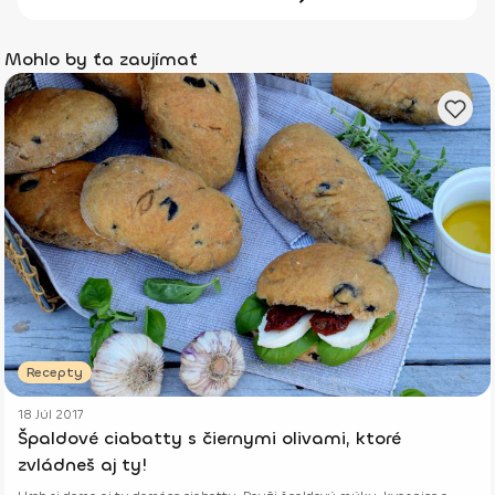
Mohlo by ťa zaujímať
Recepty
18 Júl 2017
Špaldové ciabatty s čiernymi olivami, ktoré
zvládneš aj ty!