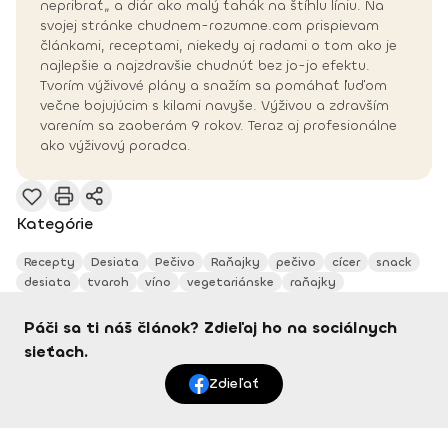
nepribrať„ a diár ako malý ťahák na štíhlu líniu. Na
svojej stránke chudnem-rozumne.com prispievam
článkami, receptami, niekedy aj radami o tom ako je
najlepšie a najzdravšie chudnúť bez jo-jo efektu.
Tvorím výživové plány a snažím sa pomáhať ľuďom
večne bojujúcim s kilami navyše. Výživou a zdravším
varením sa zaoberám 9 rokov. Teraz aj profesionálne
ako výživový poradca.
Kategórie
Recepty
Desiata
Pečivo
Raňajky
pečivo
cícer
snack
desiata
tvaroh
víno
vegetariánske
raňajky
Páči sa ti náš článok? Zdieľaj ho na sociálnych
sieťach.
Zdieľať