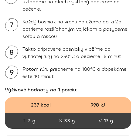
ukladáme na plech vystlaný papierom na
pečenie.
Každý bosniak na vrchu narežeme do kríža,
7
potrieme rozšľahaným vajíčkom a posypeme
soľou a rascou.
Takto pripravené bosniaky vložíme do
8
vyhriatej rúry na 250°C a pečieme 15 minút.
Potom rúru prepneme na 180°C a dopekáme
9
ešte 10 minút.
Výživové hodnoty na 1 porciu:
237 kcal
998 kJ
T:
3 g
S:
33 g
V:
17 g