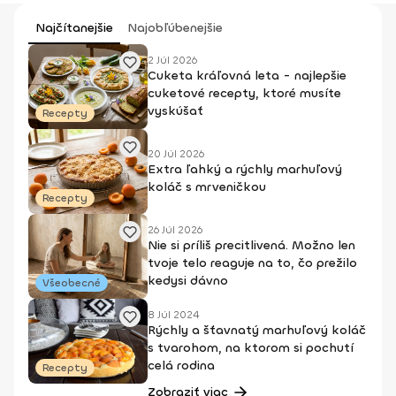
Najčítanejšie
Najobľúbenejšie
2 Júl 2026
Cuketa kráľovná leta - najlepšie
cuketové recepty, ktoré musíte
vyskúšať
Recepty
20 Júl 2026
Extra ľahký a rýchly marhuľový
koláč s mrveničkou
Recepty
26 Júl 2026
Nie si príliš precitlivená. Možno len
tvoje telo reaguje na to, čo prežilo
kedysi dávno
Všeobecné
8 Júl 2024
Rýchly a šťavnatý marhuľový koláč
s tvarohom, na ktorom si pochutí
celá rodina
Recepty
Zobraziť viac