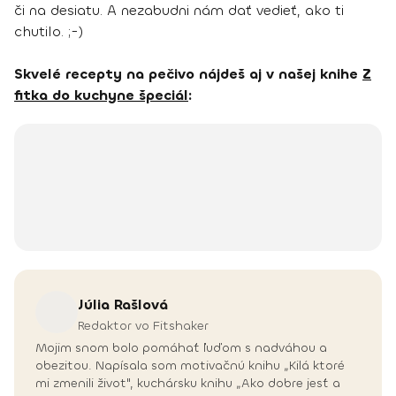
či na desiatu. A nezabudni nám dať vedieť, ako ti
chutilo. ;-)
Skvelé recepty na pečivo nájdeš aj v našej knihe
Z
fitka do kuchyne špeciál
:
Júlia
Rašlová
Redaktor vo Fitshaker
Mojim snom bolo pomáhať ľuďom s nadváhou a
obezitou. Napísala som motivačnú knihu „Kilá ktoré
mi zmenili život", kuchársku knihu „Ako dobre jesť a