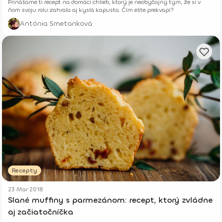
Prinášame ti recept na domáci chlieb, ktorý je neobyčajný tým, že si v
ňom svoju rolu zahrala aj kyslá kapusta. Čím ešte prekvapí?
Antónia Smetanková
Recepty
23 Mar 2018
Slané muffiny s parmezánom: recept, ktorý zvládne
aj začiatočníčka