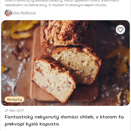
Urob si doma aj ty domáce ciabatty. Použi špaldovú múku, kvasnice a
nezabudni na čierne olivy. S maslom či olivovým olejom chutia
fantasticky!
Júlia Rašlová
Recepty
27 Nov 2017
Fantastický nekysnutý domáci chlieb, v ktorom ťa
prekvapí kyslá kapusta