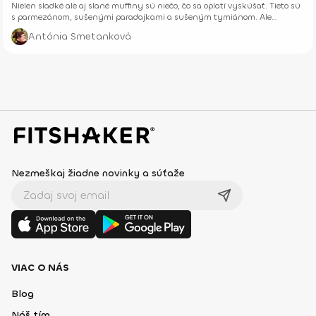
Nielen sladké ale aj slané muffiny sú niečo, čo sa oplatí vyskúšať. Tieto sú
s parmezánom, sušenými paradajkami a sušeným tymiánom. Ale
ingrediencie môžeš skúsiť aj obmieňať.
Antónia Smetanková
Nezmeškaj žiadne novinky a súťaže
VIAC O NÁS
Blog
Náš tím