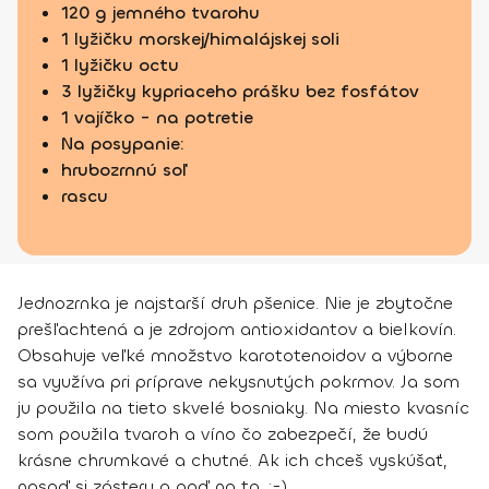
120 g jemného tvarohu
1 lyžičku morskej/himalájskej soli
1 lyžičku octu
3 lyžičky kypriaceho prášku bez fosfátov
1 vajíčko - na potretie
Na posypanie:
hrubozrnnú soľ
rascu
Jednozrnka je najstarší druh pšenice. Nie je zbytočne
prešľachtená a je zdrojom antioxidantov a bielkovín.
Obsahuje veľké množstvo karototenoidov a výborne
sa využíva pri príprave nekysnutých pokrmov. Ja som
ju použila na tieto skvelé bosniaky. Na miesto kvasníc
som použila tvaroh a víno čo zabezpečí, že budú
krásne chrumkavé a chutné. Ak ich chceš vyskúšať,
nasaď si zásteru a poď na to. ;-)