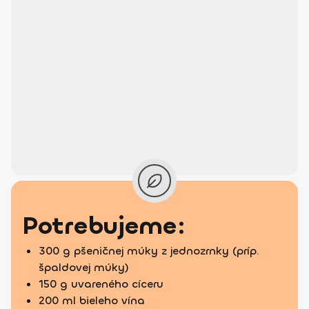
Potrebujeme:
300 g pšeničnej múky z jednozrnky (príp.
špaldovej múky)
150 g uvareného cíceru
200 ml bieleho vína