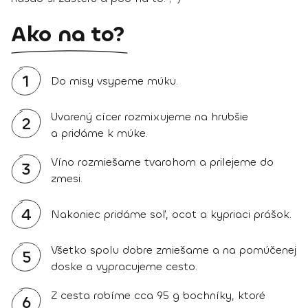
Ako na to?
1
Do misy vsypeme múku.
Uvarený cícer rozmixujeme na hrubšie
2
a pridáme k múke.
Víno rozmiešame tvarohom a prilejeme do
3
zmesi.
4
Nakoniec pridáme soľ, ocot a kypriaci prášok.
Všetko spolu dobre zmiešame a na pomúčenej
5
doske a vypracujeme cesto.
Z cesta robíme cca 95 g bochníky, ktoré
6