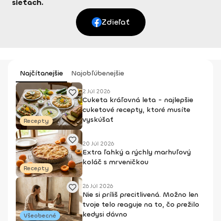
sieťach.
Zdieľať
Najčítanejšie
Najobľúbenejšie
2 Júl 2026
Cuketa kráľovná leta - najlepšie
cuketové recepty, ktoré musíte
vyskúšať
Recepty
20 Júl 2026
Extra ľahký a rýchly marhuľový
koláč s mrveničkou
Recepty
26 Júl 2026
Nie si príliš precitlivená. Možno len
tvoje telo reaguje na to, čo prežilo
kedysi dávno
Všeobecné