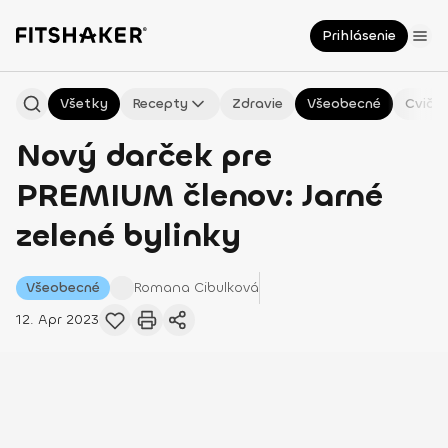
Prihlásenie
Všetky
Recepty
Zdravie
Všeobecné
Cvičen
Nový darček pre
PREMIUM členov: Jarné
zelené bylinky
Všeobecné
Romana
Cibulková
12. Apr 2023