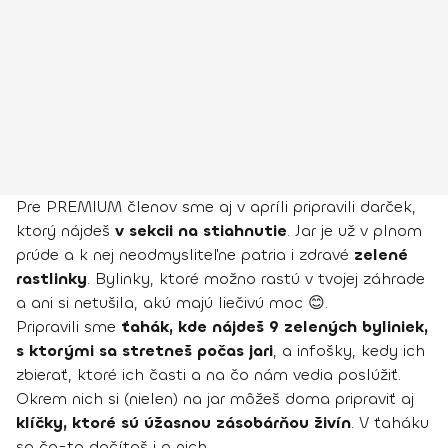
Pre PREMIUM členov sme aj v apríli pripravili darček,
ktorý nájdeš
v sekcii na stiahnutie
. Jar je už v plnom
prúde a k nej neodmysliteľne patria i zdravé
zelené
rastlinky
. Bylinky, ktoré možno rastú v tvojej záhrade
a ani si netušila, akú majú liečivú moc 😊.
Pripravili sme
ťahák, kde nájdeš 9 zelených byliniek,
s ktorými sa stretneš počas jari
, a infošky, kedy ich
zbierať, ktoré ich časti a na čo nám vedia poslúžiť.
Okrem nich si (nielen) na jar môžeš doma pripraviť aj
klíčky, ktoré sú úžasnou zásobárňou živín
. V ťaháku
sa čo-to dočítaš i o nich.