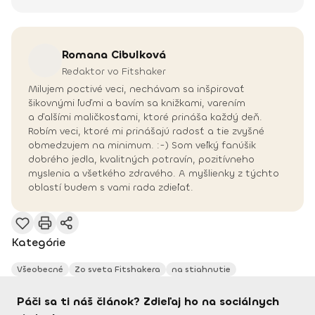
Romana
Cibulková
Redaktor vo Fitshaker
Milujem poctivé veci, nechávam sa inšpirovať
šikovnými ľuďmi a bavím sa knižkami, varením
a ďalšími maličkosťami, ktoré prináša každý deň.
Robím veci, ktoré mi prinášajú radosť a tie zvyšné
obmedzujem na minimum. :-) Som veľký fanúšik
dobrého jedla, kvalitných potravín, pozitívneho
myslenia a všetkého zdravého. A myšlienky z týchto
oblastí budem s vami rada zdieľať.
Kategórie
Všeobecné
Zo sveta Fitshakera
na stiahnutie
Páči sa ti náš článok? Zdieľaj ho na sociálnych