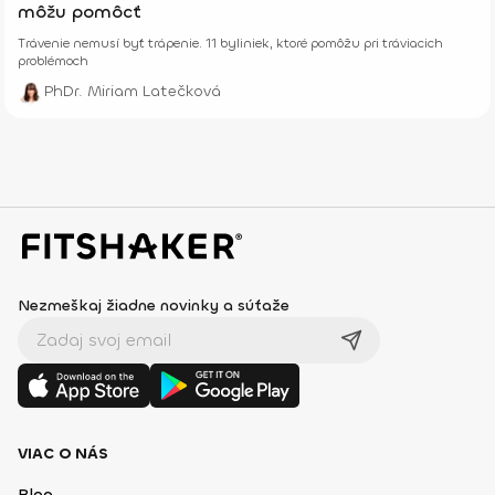
môžu pomôcť
Trávenie nemusí byť trápenie. 11 byliniek, ktoré pomôžu pri tráviacich
problémoch
PhDr. Miriam Latečková
Nezmeškaj žiadne novinky a súťaže
VIAC O NÁS
Blog