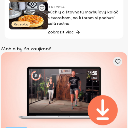
8 Júl 2024
Rýchly a šťavnatý marhuľový koláč
s tvarohom, na ktorom si pochutí
celá rodina
Recepty
Zobraziť viac
Mohlo by ťa zaujímať