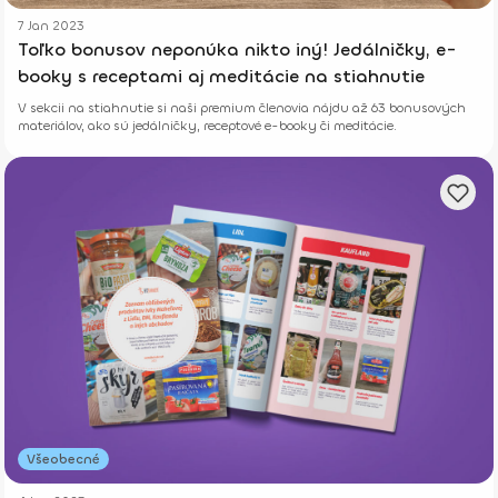
7 Jan 2023
Toľko bonusov neponúka nikto iný! Jedálničky, e-
booky s receptami aj meditácie na stiahnutie
V sekcii na stiahnutie si naši premium členovia nájdu až 63 bonusových
materiálov, ako sú jedálničky, receptové e-booky či meditácie.
Všeobecné