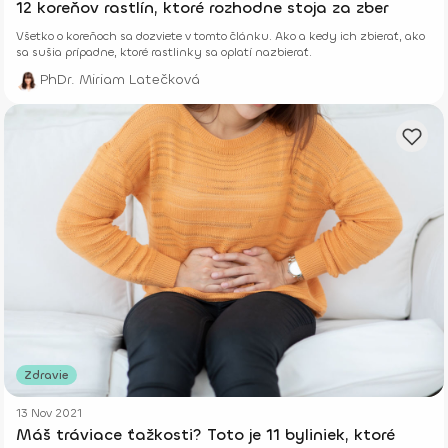
12 koreňov rastlín, ktoré rozhodne stoja za zber
Všetko o koreňoch sa dozviete v tomto článku. Ako a kedy ich zbierať, ako
sa sušia prípadne, ktoré rastlinky sa oplatí nazbierať.
PhDr. Miriam Latečková
Zdravie
13 Nov 2021
Máš tráviace ťažkosti? Toto je 11 byliniek, ktoré