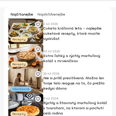
Najčítanejšie
Najobľúbenejšie
2 Júl 2026
Cuketa kráľovná leta - najlepšie
cuketové recepty, ktoré musíte
vyskúšať
Recepty
20 Júl 2026
Extra ľahký a rýchly marhuľový
koláč s mrveničkou
Recepty
26 Júl 2026
Nie si príliš precitlivená. Možno len
tvoje telo reaguje na to, čo prežilo
kedysi dávno
Všeobecné
8 Júl 2024
Rýchly a šťavnatý marhuľový koláč
s tvarohom, na ktorom si pochutí
celá rodina
Recepty