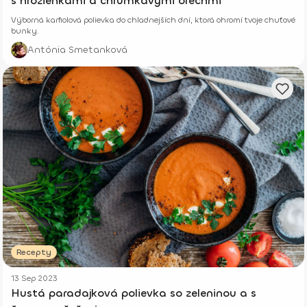
s hrozienkami a chrumkavými orechmi
Výborná karfiolová polievka do chladnejších dní, ktorá ohromí tvoje chuťové
bunky.
Antónia Smetanková
Recepty
13 Sep 2023
Hustá paradajková polievka so zeleninou a s