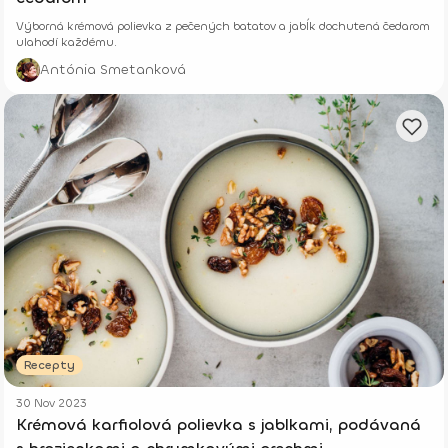
Výborná krémová polievka z pečených batatov a jabĺk dochutená čedarom
ulahodí každému.
Antónia Smetanková
Recepty
30 Nov 2023
Krémová karfiolová polievka s jablkami, podávaná