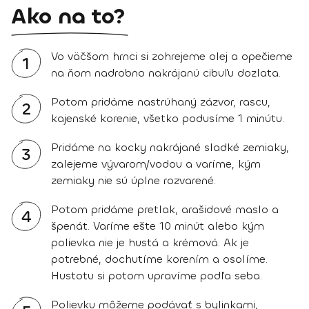
Ako na to?
Vo väčšom hrnci si zohrejeme olej a opečieme
1
na ňom nadrobno nakrájanú cibuľu dozlata.
Potom pridáme nastrúhaný zázvor, rascu,
2
kajenské korenie, všetko podusíme 1 minútu.
Pridáme na kocky nakrájané sladké zemiaky,
3
zalejeme vývarom/vodou a varíme, kým
zemiaky nie sú úplne rozvarené.
Potom pridáme pretlak, arašidové maslo a
4
špenát. Varíme ešte 10 minút alebo kým
polievka nie je hustá a krémová. Ak je
potrebné, dochutíme korením a osolíme.
Hustotu si potom upravíme podľa seba.
Polievku môžeme podávať s bylinkami,