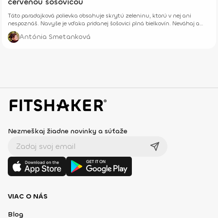
červenou šošovicou
Táto paradajková polievka obsahuje skrytú zeleninu, ktorú v nej ani
nespoznáš. Navyše je vďaka pridanej šošovici plná bielkovín. Neváhaj a
priprav si ju.
Antónia Smetanková
Nezmeškaj žiadne novinky a súťaže
VIAC O NÁS
Blog