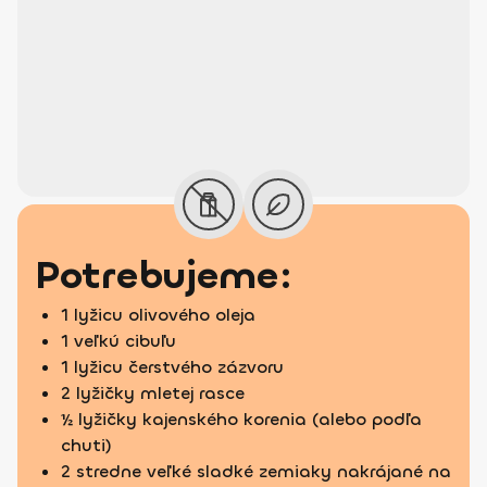
Potrebujeme:
1 lyžicu olivového oleja
1 veľkú cibuľu
1 lyžicu čerstvého zázvoru
2 lyžičky mletej rasce
½ lyžičky kajenského korenia (alebo podľa
chuti)
2 stredne veľké sladké zemiaky nakrájané na