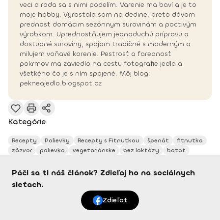
veci a rada sa s nimi podelím. Varenie ma baví a je to
moje hobby. Vyrastala som na dedine, preto dávam
prednosť domácim sezónnym surovinám a poctivým
výrobkom. Uprednostňujem jednoduchú prípravu a
dostupné suroviny, spájam tradičné s moderným a
milujem voňavé korenie. Pestrosť a farebnosť
pokrmov ma zaviedlo na cestu fotografie jedla a
všetkého čo je s ním spojené. Môj blog:
pekneajedlo.blogspot.cz
Kategórie
Recepty
Polievky
Recepty s Fitnutkou
špenát
fitnutka
zázvor
polievka
vegetariánske
bez laktózy
batat
Páči sa ti náš článok? Zdieľaj ho na sociálnych
sieťach.
Zdieľať