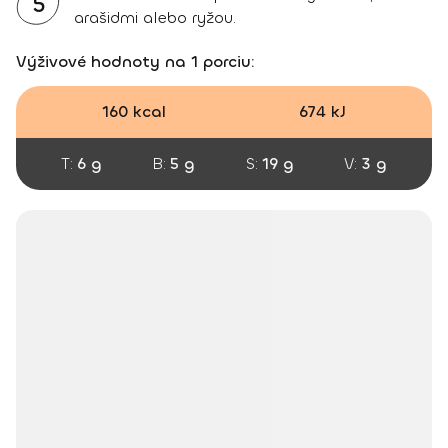
5
arašidmi alebo ryžou.
Výživové hodnoty na 1 porciu:
160 kcal
674 kJ
T:
6 g
B:
5 g
S:
19 g
V:
3 g