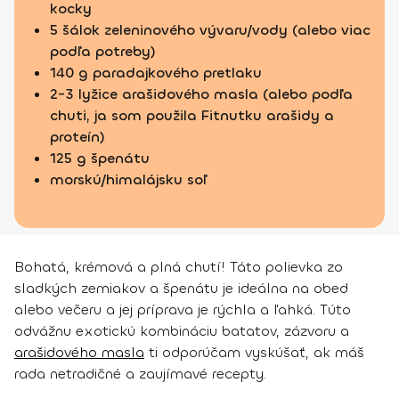
kocky
5 šálok zeleninového vývaru/vody (alebo viac
podľa potreby)
140 g paradajkového pretlaku
2-3 lyžice arašidového masla (alebo podľa
chuti, ja som použila Fitnutku arašidy a
proteín)
125 g špenátu
morskú/himalájsku soľ
Bohatá, krémová a plná chutí! Táto polievka zo
sladkých zemiakov a špenátu je ideálna na obed
alebo večeru a jej príprava je rýchla a ľahká. Túto
odvážnu exotickú kombináciu batatov, zázvoru a
arašidového masla
ti odporúčam vyskúšať, ak máš
rada netradičné a zaujímavé recepty.