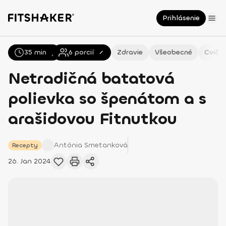
Prihlásenie
35 min
Všetky
Recepty
6
porcií
Zdravie
Všeobecné
Cvičen
Netradičná batatová
polievka so špenátom a s
arašidovou Fitnutkou
Antónia
Smetanková
Recepty
26. Jan 2024