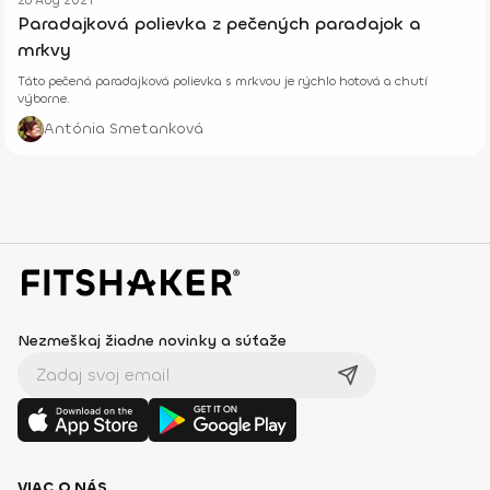
26 Aug 2021
Paradajková polievka z pečených paradajok a
mrkvy
Táto pečená paradajková polievka s mrkvou je rýchlo hotová a chutí
výborne.
Antónia Smetanková
Nezmeškaj žiadne novinky a súťaže
VIAC O NÁS