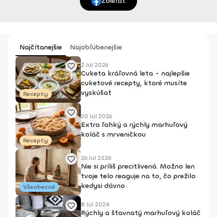
Zdieľať
Najčítanejšie
Najobľúbenejšie
2 Júl 2026
Cuketa kráľovná leta - najlepšie
cuketové recepty, ktoré musíte
vyskúšať
Recepty
20 Júl 2026
Extra ľahký a rýchly marhuľový
koláč s mrveničkou
Recepty
26 Júl 2026
Nie si príliš precitlivená. Možno len
tvoje telo reaguje na to, čo prežilo
kedysi dávno
Všeobecné
8 Júl 2024
Rýchly a šťavnatý marhuľový koláč