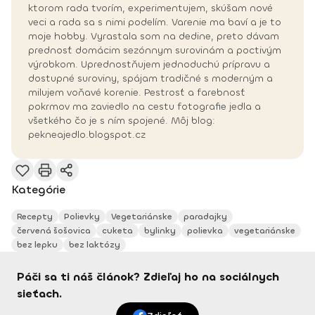
ktorom rada tvorím, experimentujem, skúšam nové
veci a rada sa s nimi podelím. Varenie ma baví a je to
moje hobby. Vyrastala som na dedine, preto dávam
prednosť domácim sezónnym surovinám a poctivým
výrobkom. Uprednostňujem jednoduchú prípravu a
dostupné suroviny, spájam tradičné s moderným a
milujem voňavé korenie. Pestrosť a farebnosť
pokrmov ma zaviedlo na cestu fotografie jedla a
všetkého čo je s ním spojené. Môj blog:
pekneajedlo.blogspot.cz
Kategórie
Recepty
Polievky
Vegetariánske
paradajky
červená šošovica
cuketa
bylinky
polievka
vegetariánske
bez lepku
bez laktózy
Páči sa ti náš článok? Zdieľaj ho na sociálnych
sieťach.