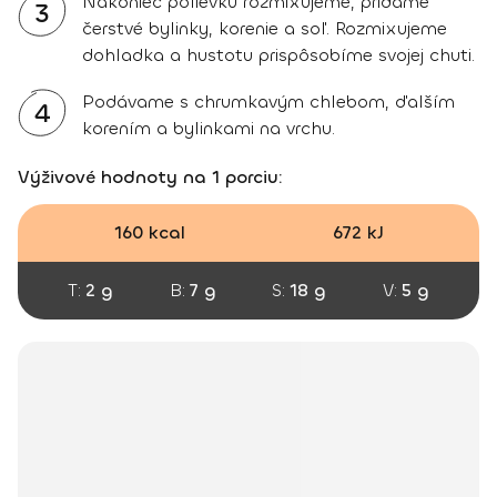
Nakoniec polievku rozmixujeme, pridáme
3
čerstvé bylinky, korenie a soľ. Rozmixujeme
dohladka a hustotu prispôsobíme svojej chuti.
Podávame s chrumkavým chlebom, ďalším
4
korením a bylinkami na vrchu.
Výživové hodnoty na 1 porciu:
160 kcal
672 kJ
T:
2 g
B:
7 g
S:
18 g
V:
5 g