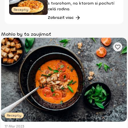
s tvarohom, na ktorom si pochutí
celá rodina
Recepty
Zobraziť viac
Mohlo by ťa zaujímať
Recepty
17 Mar 2023