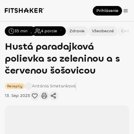
Prihlásenie
35 min
Všetky
Recepty
4
porcie
Zdravie
Všeobecné
Cvičen
Hustá paradajková
polievka so zeleninou a s
červenou šošovicou
Antónia
Smetanková
Recepty
13. Sep 2023