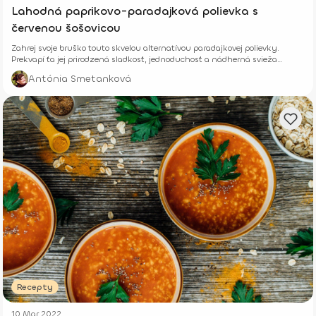
Lahodná paprikovo-paradajková polievka s
červenou šošovicou
Zahrej svoje bruško touto skvelou alternatívou paradajkovej polievky.
Prekvapí ťa jej prirodzená sladkosť, jednoduchosť a nádherná svieža
oranžová farba.
Antónia Smetanková
Recepty
10 Mar 2022