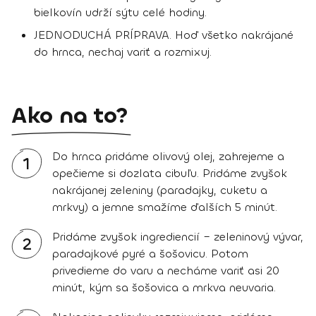
bielkovín udrží sýtu celé hodiny.
JEDNODUCHÁ PRÍPRAVA. Hoď všetko nakrájané
do hrnca, nechaj variť a rozmixuj.
Ako na to?
Do hrnca pridáme olivový olej, zahrejeme a
1
opečieme si dozlata cibuľu. Pridáme zvyšok
nakrájanej zeleniny (paradajky, cuketu a
mrkvy) a jemne smažíme ďalších 5 minút.
Pridáme zvyšok ingrediencií – zeleninový vývar,
2
paradajkové pyré a šošovicu. Potom
privedieme do varu a necháme variť asi 20
minút, kým sa šošovica a mrkva neuvaria.