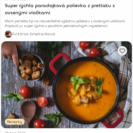
Super rýchla paradajková polievka z pretlaku s
ovsenými vločkami
Mám pre teba tip na neuveriteľne výdatnú polievku s ovsenými vločkami.
Pripravíš ju super rýchlo s použitím jednoduchých ingrediencií.
Antónia Smetanková
Recepty