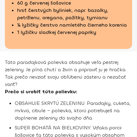
60 g červenej šošovice
hrsť čerstvých byliniek, napr. bazalky,
petržlenu, oregana, pažítky, tymianu
¼ lyžičky čerstvo namletého čierneho korenia
1 lyžičku sladkej červenej papriky
Táto paradajková polievka obsahuje veľa pestrej
zeleniny. Je plná chutí a živín a pripraviť ju je hračka.
Tak prečo nevziať svoju obľúbenú zásteru a nezačať
variť?
Prečo si urobiť túto polievku:
OBSAHUJE SKRYTÚ ZELENINU. Paradajky, cuketa,
mrkva, cibule – polievka, ktorú potrebuješ na
doplnenie zeleniny do svojho dňa.
SUPER BOHATÁ NA BIELKOVINY. Vďaka porcii
šošovice ťa táto polievka s vysokým obsahom