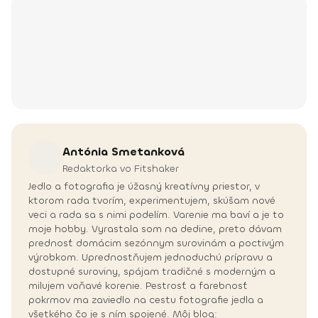
Antónia
Smetanková
Redaktorka vo Fitshaker
Jedlo a fotografia je úžasný kreatívny priestor, v
ktorom rada tvorím, experimentujem, skúšam nové
veci a rada sa s nimi podelím. Varenie ma baví a je to
moje hobby. Vyrastala som na dedine, preto dávam
prednosť domácim sezónnym surovinám a poctivým
výrobkom. Uprednostňujem jednoduchú prípravu a
dostupné suroviny, spájam tradičné s moderným a
milujem voňavé korenie. Pestrosť a farebnosť
pokrmov ma zaviedlo na cestu fotografie jedla a
všetkého čo je s ním spojené. Môj blog: