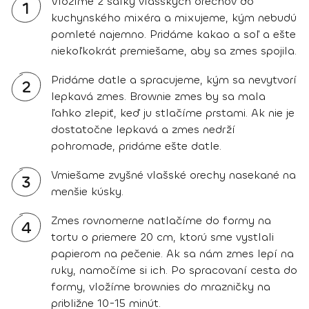
Vložíme 2 šálky vlašských orechov do
1
kuchynského mixéra a mixujeme, kým nebudú
pomleté najemno. Pridáme kakao a soľ a ešte
niekoľkokrát premiešame, aby sa zmes spojila.
Pridáme datle a spracujeme, kým sa nevytvorí
2
lepkavá zmes. Brownie zmes by sa mala
ľahko zlepiť, keď ju stlačíme prstami. Ak nie je
dostatočne lepkavá a zmes nedrží
pohromade, pridáme ešte datle.
Vmiešame zvyšné vlašské orechy nasekané na
3
menšie kúsky.
Zmes rovnomerne natlačíme do formy na
4
tortu o priemere 20 cm, ktorú sme vystlali
papierom na pečenie. Ak sa nám zmes lepí na
ruky, namočíme si ich. Po spracovaní cesta do
formy, vložíme brownies do mrazničky na
približne 10-15 minút.