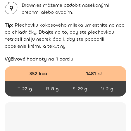
Brownies môžeme ozdobiť nasekanými
9
orechmi alebo ovocím.
Tip:
Plechovku kokosového mlieka umiestnite na noc
do chladničky. Dbajte na to, aby ste plechovkou
netriasli ani ju nepreklápali, aby ste podporili
oddelenie krému a tekutiny.
Výživové hodnoty na 1 porciu:
352 kcal
1481 kJ
T:
22 g
B:
8 g
S:
29 g
V:
2 g