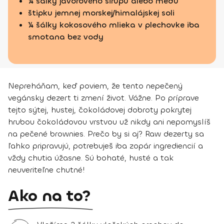
¼ šálky javorového sirupu alebo medu
štipku jemnej morskej/himalájskej soli
¼ šálky kokosového mlieka v plechovke iba
smotana bez vody
Nepreháňam, keď poviem, že tento nepečený
vegánsky dezert ti zmení život. Vážne. Po príprave
tejto sýtej, hustej, čokoládovej dobroty pokrytej
hrubou čokoládovou vrstvou už nikdy ani nepomyslíš
na pečené brownies. Prečo by si aj? Raw dezerty sa
ľahko pripravujú, potrebuješ iba zopár ingrediencií a
vždy chutia úžasne. Sú bohaté, husté a tak
neuveriteľne chutné!
Ako na to?