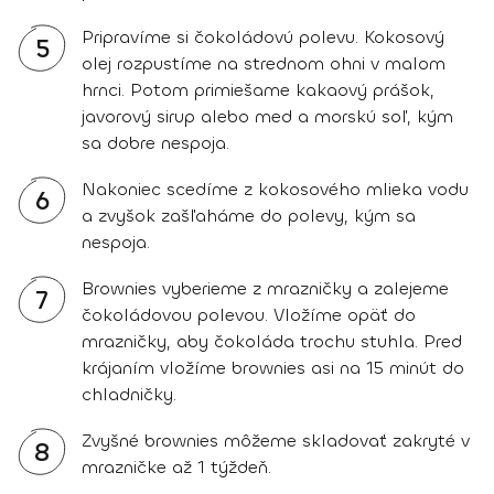
Pripravíme si čokoládovú polevu. Kokosový
5
olej rozpustíme na strednom ohni v malom
hrnci. Potom primiešame kakaový prášok,
javorový sirup alebo med a morskú soľ, kým
sa dobre nespoja.
Nakoniec scedíme z kokosového mlieka vodu
6
a zvyšok zašľaháme do polevy, kým sa
nespoja.
Brownies vyberieme z mrazničky a zalejeme
7
čokoládovou polevou. Vložíme opäť do
mrazničky, aby čokoláda trochu stuhla. Pred
krájaním vložíme brownies asi na 15 minút do
chladničky.
Zvyšné brownies môžeme skladovať zakryté v
8
mrazničke až 1 týždeň.