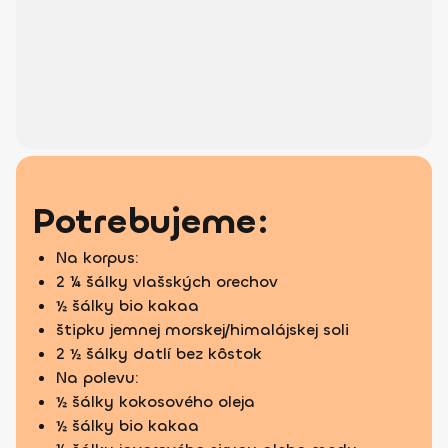
Potrebujeme:
Na korpus:
2 ¼ šálky vlašských orechov
½ šálky bio kakaa
štipku jemnej morskej/himalájskej soli
2 ½ šálky datlí bez kôstok
Na polevu:
½ šálky kokosového oleja
½ šálky bio kakaa