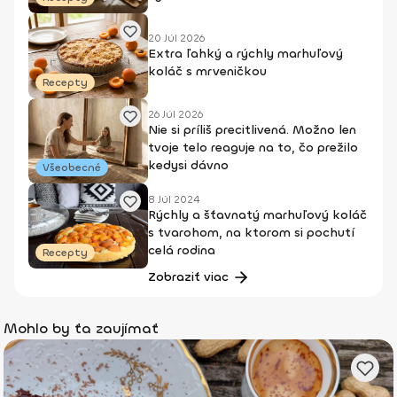
20 Júl 2026
Extra ľahký a rýchly marhuľový
koláč s mrveničkou
Recepty
26 Júl 2026
Nie si príliš precitlivená. Možno len
tvoje telo reaguje na to, čo prežilo
kedysi dávno
Všeobecné
8 Júl 2024
Rýchly a šťavnatý marhuľový koláč
s tvarohom, na ktorom si pochutí
celá rodina
Recepty
Zobraziť viac
Mohlo by ťa zaujímať