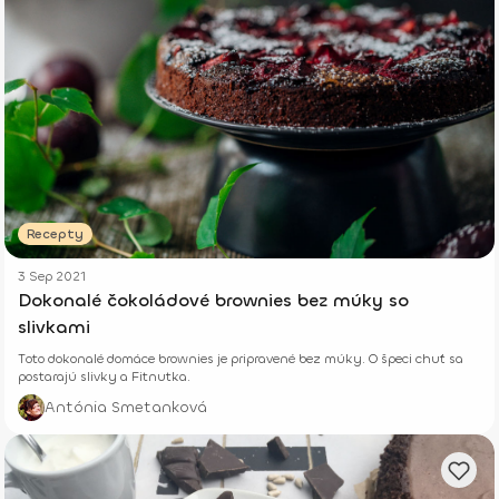
Recepty
3 Sep 2021
Dokonalé čokoládové brownies bez múky so
slivkami
Toto dokonalé domáce brownies je pripravené bez múky. O špeci chuť sa
postarajú slivky a Fitnutka.
Antónia Smetanková