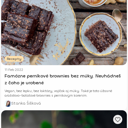
Recepty
11 Feb 2022
Famózne perníkové brownies bez múky. Neuhádneš
z čoho je urobené
Vegan, bez lepku, bez laktózy, vajíčok aj múky. Také je toto úžasné
arašidovo-batatové brownies s perníkovým korením.
Stanka Šišková