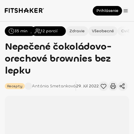
Prihlásenie
35 min
Všetky
Recepty
12
porcií
Zdravie
Všeobecné
Cvičen
Nepečené čokoládovo-
orechové brownies bez
lepku
Antónia
Smetanková
29. Júl 2022
Recepty