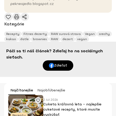
pekneajedlo.blogspot.cz
Kategórie
Recepty
Fitnes dezerty
RAW surová strava
Vegan
orechy
kakao
datle
brownies
RAW
dezert
vegan
Páči sa ti náš článok? Zdieľaj ho na sociálnych
sieťach.
Zdieľať
Najčítanejšie
Najobľúbenejšie
2 Júl 2026
Cuketa kráľovná leta - najlepšie
cuketové recepty, ktoré musíte
vyskúšať
Recepty