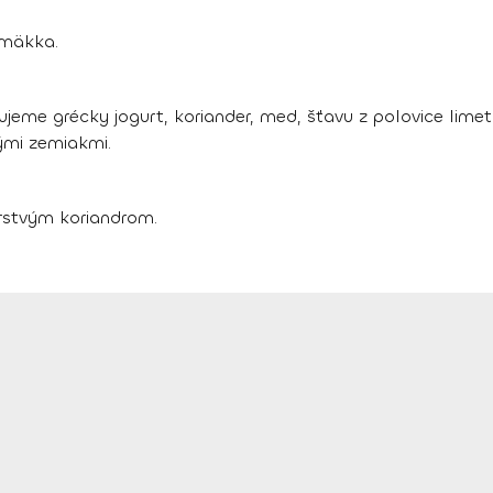
omäkka.
ujeme grécky jogurt, koriander, med, šťavu z polovice limet
ými zemiakmi.
stvým koriandrom.