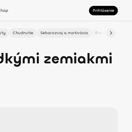
Shop
Prihlásenie
sty
Chudnutie
Sebarozvoj a motivácia
Pre fitmaminky
adkými zemiakmi