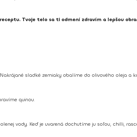
 receptu. Tvoje telo sa ti odmení zdravím a lepšou ob
 Nakrájané sladké zemiaky obalíme do olivového oleja a k
ipravíme quinou.
lenej vody. Keď je uvarená dochutíme ju soľou, chilli, ras