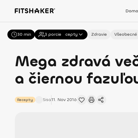
Domo
30 min
Všetky
3
porcie
Recepty
Zdravie
Všeobecné
Mega zdravá več
a čiernou fazuľo
Sisa
11. Nov 2016
Recepty