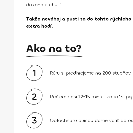
dokonale chutí.
Takže neváhaj a pusti sa do tohto rýchleho
extra hodí.
Ako na to?
1
Rúru si predhrejeme na 200 stupňov.
2
Pečieme asi 12-15 minút. Zatiaľ si pr
3
Opláchnutú quinou dáme variť do oso