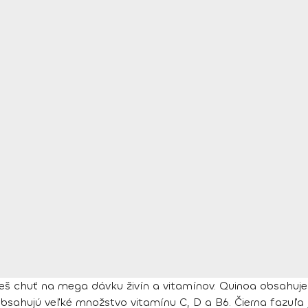
neš chuť na mega dávku živín a vitamínov. Quinoa obsahuje 
sahujú veľké množstvo vitamínu C, D a B6. Čierna fazuľa j