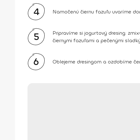
4
Namočenú čiernu fazuľu uvaríme d
Pripravíme si jogurtový dresing: zmix
5
čiernymi fazuľami a pečenými sladk
6
Oblejeme dresingom a ozdobíme čer