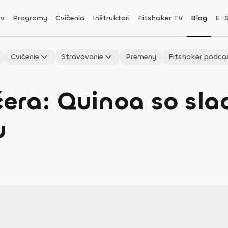
v
Programy
Cvičenia
Inštruktori
Fitshaker TV
Blog
E-
Cvičenie
Stravovanie
Premeny
Fitshaker podca
era: Quinoa so sl
u