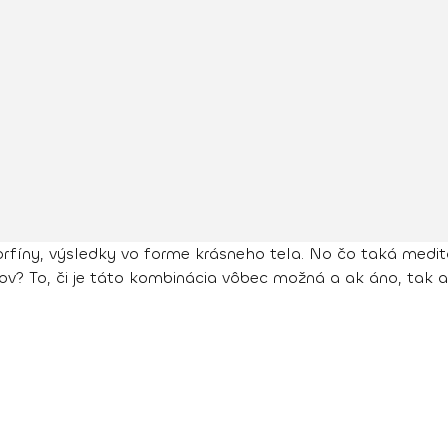
rfíny, výsledky vo forme krásneho tela. No čo taká medit
? To, či je táto kombinácia vôbec možná a ak áno, tak ako