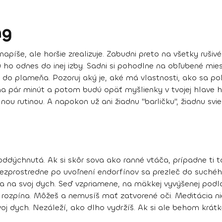
ng
 napíše, ale horšie zrealizuje. Zabudni preto na všetky ruši
u ho odnes do inej izby.
Sadni si pohodlne
na obľubené miest
 do plameňa. Pozoruj aký je, aké má vlastnosti, ako sa po
na pár minút a potom budú opäť myšlienky v tvojej hlave h
ou rutinou. A napokon už ani žiadnu "barličku", žiadnu sv
 oddýchnutá. Ak si skôr sova ako ranné vtáča, prípadne ti t
zprostredne po uvoľnení endorfínov sa prezleč do suchého, 
a na svoj dych. Seď vzpriamene, na mäkkej vyvýšenej podložk
 rozpína. Môžeš a nemusíš mať zatvorené oči. Meditácia ni
 dych. Nezáleží, ako dlho vydržíš. Ak si ale behom krátkej