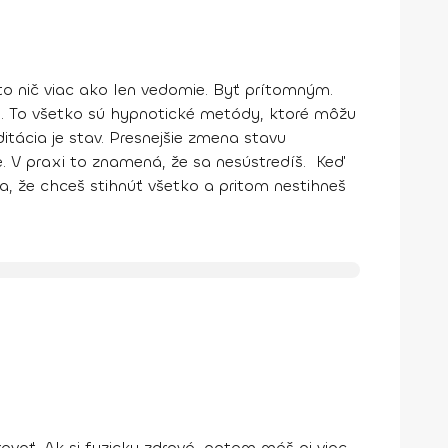
to nič viac ako len
vedomie
. Byť prítomným.
o
. To všetko sú hypnotické metódy, ktoré môžu
itácia je stav
. Presnejšie
zmena stavu
e. V praxi to znamená, že sa nesústredíš. Keď
la, že chceš stihnúť všetko a pritom nestihneš
rovať.
Ak si fyzicky zdravá
, potom
máš aj viac