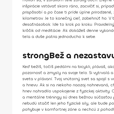
inšpirácie vstávať skoro ráno, zacvičiť si
, prípa
prispôsobí
a po čase ti príde úplne prirodzené,
kilometrov. Je to konečný cieľ, zabehnúť ho. V 
desaťnásobok. Ide to krok po kroku.
Pravidelný
krôčik od meditácie. Ak dokážeš denne vykonáv
tela a duše patria jednoducho k sebe.
strongBež a nezastavu
Keď bežíš, točíš pedálmi na bicykli, plávaš, a
pozornosť a zmysly na svoje telo. Si vytrvalá a 
sveta v plávaní. Tvoj vnútorný svet sa spojil s
a hnevu
. Ak si na niekoho naozaj nahnevaná, c
hnev nahradilo uspokojenie z fyzickej aktivity.
a mentálne tréningy sú dnes bežnou súčasťou p
nebudú stačiť len jeho fyzické sily, ale bude po
pohybuje v komfortnej zóne a nechcú z pohodlia