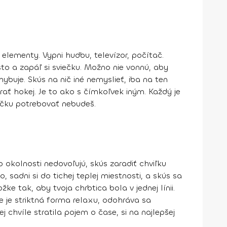
vé elementy.
Vypni hudbu, televízor, počítač
.
o a zapáľ si sviečku. Možno nie vonnú, aby
hybuje. Skús
na nič iné nemyslieť
, iba na ten
rať hokej. Je to ako s čímkoľvek iným.
Každý je
iečku potrebovať nebudeš.
o okolnosti nedovoľujú, skús zaradiť chviľku
sadni si do tichej teplej miestnosti, a skús sa
e tak, aby tvoja chrbtica bola v jednej línii.
e je striktná forma relaxu, odohráva sa
 chvíle stratila pojem o čase, si na najlepšej