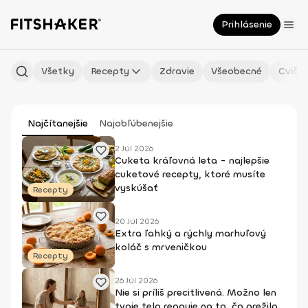
Prihlásenie
Všetky
Recepty
Zdravie
Všeobecné
Cvičen
Najčítanejšie
Najobľúbenejšie
2 Júl 2026
Cuketa kráľovná leta - najlepšie
cuketové recepty, ktoré musíte
vyskúšať
Recepty
20 Júl 2026
Extra ľahký a rýchly marhuľový
koláč s mrveničkou
Recepty
26 Júl 2026
Nie si príliš precitlivená. Možno len
tvoje telo reaguje na to, čo prežilo