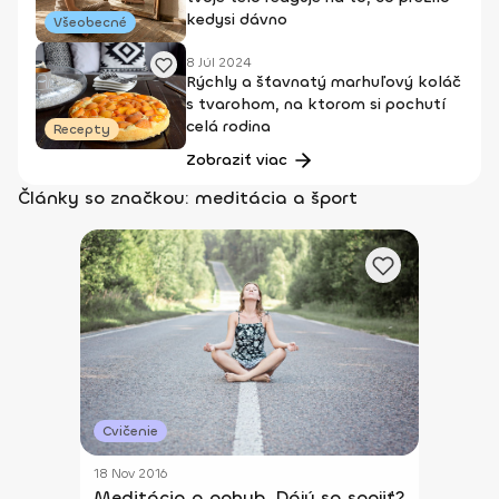
kedysi dávno
Všeobecné
8 Júl 2024
Rýchly a šťavnatý marhuľový koláč
s tvarohom, na ktorom si pochutí
celá rodina
Recepty
Zobraziť viac
Články so značkou: meditácia a šport
Cvičenie
18 Nov 2016
Meditácia a pohyb. Dájú sa spojiť?