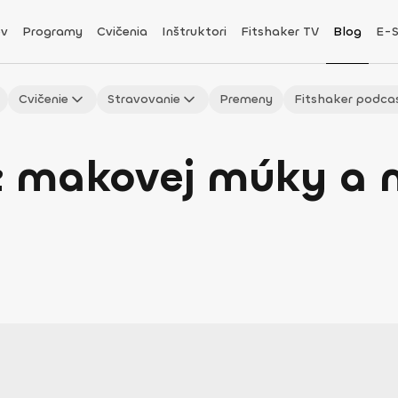
v
Programy
Cvičenia
Inštruktori
Fitshaker TV
Blog
E-
Cvičenie
Stravovanie
Premeny
Fitshaker podca
z makovej múky a 