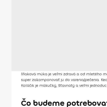
Maková múka je veľmi zdravá a od mletého maku 
super zakomponovať ju do varenia/pečenia. Ke
Koláčik je mäkučký, šťavnatý a veľmi jednoduch
Čo budeme potrebovať