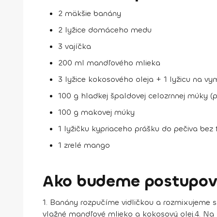
2 mäkšie banány
2 lyžice domáceho medu
3 vajíčka
200 ml mandľového mlieka
3 lyžice kokosového oleja + 1 lyžicu na v
100 g hladkej špaldovej celozrnnej múky (p
100 g makovej múky
1 lyžičku kypriaceho prášku do pečiva bez
1 zrelé mango
Ako budeme postupov
1. Banány rozpučíme vidličkou a rozmixujeme 
vlažné mandľové mlieko a kokosový olej.
4. Na