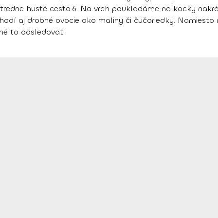
tredne husté cesto.
6. Na vrch poukladáme na kocky nakrá
i hodí aj drobné ovocie ako maliny či čučoriedky. Namies
bné to odsledovať.