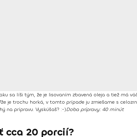
sa líši tým, že je lisovaním zbavená oleja a tiež má väčš
ďže je trochu horká, v tomto prípade ju zmiešame s celoz
ý na prípravu. Vyskúšaš? :-)
Doba prípravy:
40 minút
 cca 20 porcií?