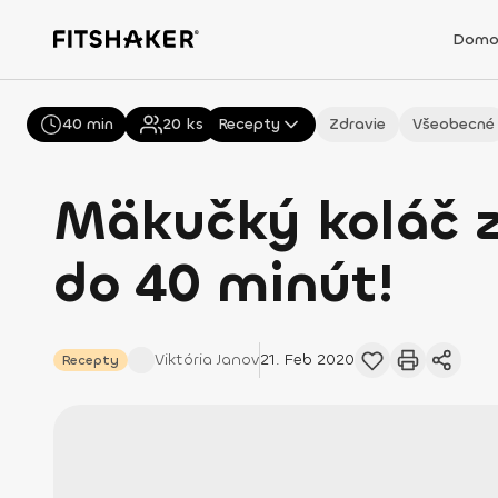
Domo
40 min
Všetky
20
ks
Recepty
Zdravie
Všeobecné
Mäkučký koláč 
do 40 minút!
Viktória
Janov
21. Feb 2020
Recepty