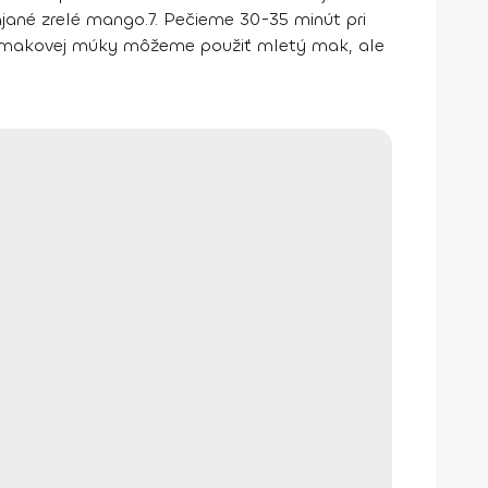
jané zrelé mango.
7. Pečieme 30-35 minút pri
to makovej múky môžeme použiť mletý mak, ale