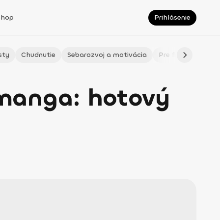
Shop
Prihlásenie
sty
Chudnutie
Sebarozvoj a motivácia
Pre fitmaminky
manga: hotový