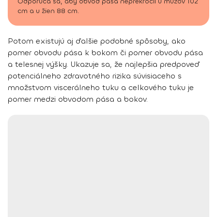
Odporúča sa, aby obvod pása neprekročil u mužov 102
cm a u žien 88 cm.
Potom existujú aj ďalšie podobné spôsoby, ako
pomer obvodu pása k bokom či pomer obvodu pása
a telesnej výšky. Ukazuje sa, že najlepšia predpoveď
potenciálneho zdravotného rizika súvisiaceho s
množstvom viscerálneho tuku a celkového tuku je
pomer medzi obvodom pása a bokov.