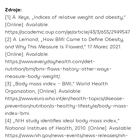
Zdroje:
[1] A. Keys, „Indices of relative weight and obesity,“
[Online]. Available:
https://academic.oup.com/ije/article/43/3/655/2949547.
[2] A. Lemond, „How BMI Came to Define Obesity,
and Why This Measure Is Flawed,“ 17 Marec 2021.
[Online]. Available:
https://www.everydayhealth.com/diet-
nutrition/bmi/bmi-flaws-history-other-ways-
measure-body-weight/.
[3] „Body mass index - BMI,“ World Health
Organization, [Online]. Available:
https://www.euro.who.int/en/health-topics/disease-
prevention/nutrition/a-healthy-lifestyle/body-mass-
index-bmi.
[4] „NIH study identifies ideal body mass index,“
National Institues of Health, 2010. [Online]. Available:
https://www.nih.gov/news-events/news-releases/nih-