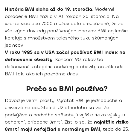
História BMI siaha až do 19. storočia
. Moderné
obrodenie BMI zažilo v 70. rokoch 20. storočia. Na
vzorke viac ako 7000 mužov bolo preukázané, že zo
všetkých dovtedy používaných indexov BMI najlepšie
koreluje s množstvom telesného tuku skúmaných
jedincov.
V roku 1985 sa v USA začal používať BMI index na
definovanie obezity
. Koncom 90. rokov boli
definované kategórie nadváhy a obezity na základe
BMI tak, ako ich poznáme dnes.
Prečo sa BMI používa?
Dôvod je veľmi prostý. Vyrátať BMI je jednoduché a
univerzálne použiteľné. Už dlhodobo sa vie, že
podvýživa a nadváha spôsobujú vyššie riziko výskytu
ochorení, prípadne úmrtí. Zistilo sa, že
najnižšie riziko
úmrtí majú nefajčiari s normálnym BMI
, teda do 25.