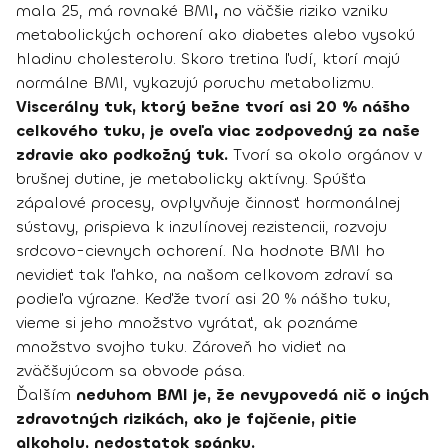
mala 25, má rovnaké BMI
,
no väčšie riziko vzniku
metabolických ochorení ako diabetes alebo vysokú
hladinu cholesterolu. Skoro tretina ľudí, ktorí majú
normálne BMI, vykazujú poruchu metabolizmu.
Viscerálny tuk, ktorý bežne tvorí asi 20 % nášho
celkového tuku, je oveľa viac zodpovedný za naše
zdravie ako podkožný tuk.
Tvorí sa okolo orgánov v
brušnej dutine, je metabolicky aktívny. Spúšťa
zápalové procesy, ovplyvňuje činnosť hormonálnej
sústavy, prispieva k inzulínovej rezistencii, rozvoju
srdcovo-cievnych ochorení. Na hodnote BMI ho
nevidieť tak ľahko, na našom celkovom zdraví sa
podieľa výrazne. Keďže tvorí asi 20 % nášho tuku,
vieme si jeho množstvo vyrátať, ak poznáme
množstvo svojho tuku. Zároveň ho vidieť na
zväčšujúcom sa obvode pása.
Ďalším
neduhom BMI je, že nevypovedá nič o iných
zdravotných rizikách, ako je fajčenie, pitie
alkoholu, nedostatok spánku.