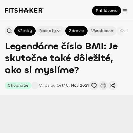
Prihlásenie
Všetky
Recepty
Zdravie
Všeobecné
Cvičen
Legendárne číslo BMI: Je
skutočne také dôležité,
ako si myslíme?
Chudnutie
Miroslav
Ort
10. Nov 2021