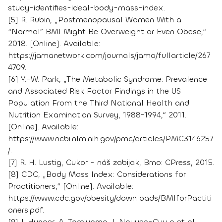
study-identifies-ideal-body-mass-index.
[5] R. Rubin, „Postmenopausal Women With a
“Normal” BMI Might Be Overweight or Even Obese,“
2018. [Online]. Available:
https://jamanetwork.com/journals/jama/fullarticle/267
4709.
[6] Y.-W. Park, „The Metabolic Syndrome: Prevalence
and Associated Risk Factor Findings in the US
Population From the Third National Health and
Nutrition Examination Survey, 1988-1994,“ 2011.
[Online]. Available:
https://www.ncbi.nlm.nih.gov/pmc/articles/PMC3146257
/.
[7] R. H. Lustig, Cukor - náš zabijak, Brno: CPress, 2015.
[8] CDC, „Body Mass Index: Considerations for
Practitioners,“ [Online]. Available:
https://www.cdc.gov/obesity/downloads/BMIforPactiti
oners.pdf.
[9] J. Hunger, A. Tomiyama, J. Nguyen-Cuu a et al,