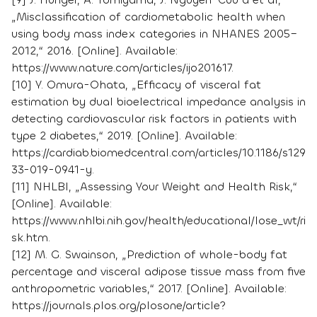
„Misclassification of cardiometabolic health when
using body mass index categories in NHANES 2005–
2012,“ 2016. [Online]. Available:
https://www.nature.com/articles/ijo201617.
[10] Y. Omura-Ohata, „Efficacy of visceral fat
estimation by dual bioelectrical impedance analysis in
detecting cardiovascular risk factors in patients with
type 2 diabetes,“ 2019. [Online]. Available:
https://cardiab.biomedcentral.com/articles/10.1186/s129
33-019-0941-y.
[11] NHLBI, „Assessing Your Weight and Health Risk,“
[Online]. Available:
https://www.nhlbi.nih.gov/health/educational/lose_wt/ri
sk.htm.
[12] M. G. Swainson, „Prediction of whole-body fat
percentage and visceral adipose tissue mass from five
anthropometric variables,“ 2017. [Online]. Available:
https://journals.plos.org/plosone/article?