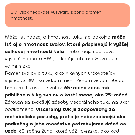
BMI však nedokáže vysvetliť, z čoho pramení
hmotnosť.
Môže ísť naozaj o hmotnosť tuku, no pokojne
môže
ísť aj o hmotnosť svalov, ktoré prispievajú k vyššej
celkovej hmotnosti tela
. Preto majú športovci
vysokú hodnotu BMI, aj keď je ich množstvo tuku
veľmi nízke.
Pomer svalov a tuku, ako hlavných určovateľov
výsledku BMI, sa vekom mení. Ženám vekom ubúda
hmotnosť kostí a svalov,
65-ročná žena má
približne o 6 kg svalov a kostí menej ako 25-ročná
.
Zároveň sa zväčšujú zásoby viscerálneho tuku na úkor
podkožného.
Viscerálny tuk je zodpovedný za
metabolické poruchy, preto je nebezpečnejší ako
podkožný a jeho množstvo potrebujeme držať na
uzde
. 65-ročná žena, ktorá váži rovnako, ako keď