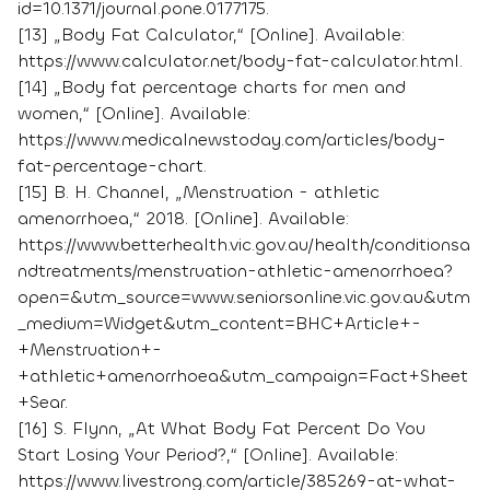
id=10.1371/journal.pone.0177175.
[13] „Body Fat Calculator,“ [Online]. Available:
https://www.calculator.net/body-fat-calculator.html.
[14] „Body fat percentage charts for men and
women,“ [Online]. Available:
https://www.medicalnewstoday.com/articles/body-
fat-percentage-chart.
[15] B. H. Channel, „Menstruation - athletic
amenorrhoea,“ 2018. [Online]. Available:
https://www.betterhealth.vic.gov.au/health/conditionsa
ndtreatments/menstruation-athletic-amenorrhoea?
open=&utm_source=www.seniorsonline.vic.gov.au&utm
_medium=Widget&utm_content=BHC+Article+-
+Menstruation+-
+athletic+amenorrhoea&utm_campaign=Fact+Sheet
+Sear.
[16] S. Flynn, „At What Body Fat Percent Do You
Start Losing Your Period?,“ [Online]. Available:
https://www.livestrong.com/article/385269-at-what-