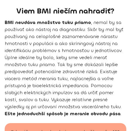
Viem BMI niečím nahradiť?
BMI neudáva množstvo tuku priamo
, nemal by sa
používať ako nástroj na diagnostiku. Skôr by mal byť
používaný na celoplošné zaznamenávanie nárastu
hmotnosti v populácii a ako skríningový nástroj na
identifikáciu problémov s hmotnosťou u jednotlivcov.
Úplne ideálne by bolo, keby sme vedeli merať
množstvo tuku priamo. Tak by sme dokázali lepšie
predpovedať potenciálne zdravotné riziká. Existuje
viacero metód merania tuku, najlacnejšia a voľne
prístupná je bioelektrická impedancia. Pomocou
slabých elektrických impulzov sa dá určiť pomer
kostí, svalov a tuku. Vykazuje relatívne presné
výsledky aj pri určovaní množstva viscerálneho tuku.
Ešte jednoduchší spôsob je meranie obvodu pása
.