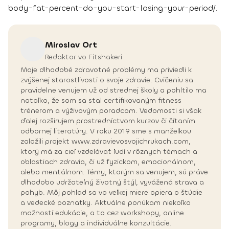
body-fat-percent-do-you-start-losing-your-period/.
Miroslav
Ort
Redaktor vo Fitshakeri
Moje dlhodobé zdravotné problémy ma priviedli k
zvýšenej starostlivosti o svoje zdravie. Cvičeniu sa
pravidelne venujem už od strednej školy a pohltilo ma
natoľko, že som sa stal certifikovaným fitness
trénerom a výživovým poradcom. Vedomosti si však
ďalej rozširujem prostredníctvom kurzov či čítaním
odbornej literatúry. V roku 2019 sme s manželkou
založili projekt www.zdravievosvojichrukach.com,
ktorý má za cieľ vzdelávať ľudí v rôznych témach a
oblastiach zdravia, či už fyzickom, emocionálnom,
alebo mentálnom. Témy, ktorým sa venujem, sú práve
dlhodobo udržateľný životný štýl, vyvážená strava a
pohyb. Môj pohľad sa vo veľkej miere opiera o štúdie
a vedecké poznatky. Aktuálne ponúkam niekoľko
možností edukácie, a to cez workshopy, online
programy, blogy a individuálne konzultácie.