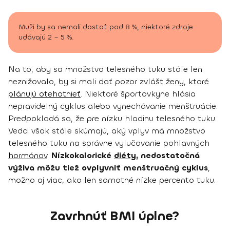
Muži by sa nemali dostať pod 8 %, niektoré zdroje
udávajú 2 – 5 %.
Na to, aby sa množstvo telesného tuku stále len
neznižovalo, by si mali dať pozor zvlášť ženy, ktoré
plánujú otehotnieť
. Niektoré športovkyne hlásia
nepravidelný cyklus alebo vynechávanie menštruácie.
Predpokladá sa, že pre nízku hladinu telesného tuku.
Vedci však stále skúmajú, aký vplyv má množstvo
telesného tuku na správne vylučovanie pohlavných
hormónov
.
Nízkokalorické
diéty
, nedostatočná
výživa môžu tiež ovplyvniť menštruačný cyklus
,
možno aj viac, ako len samotné nízke percento tuku.
Zavrhnúť BMI úplne?