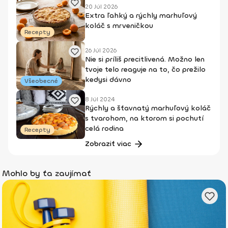
20 Júl 2026
Extra ľahký a rýchly marhuľový
koláč s mrveničkou
Recepty
26 Júl 2026
Nie si príliš precitlivená. Možno len
tvoje telo reaguje na to, čo prežilo
kedysi dávno
Všeobecné
8 Júl 2024
Rýchly a šťavnatý marhuľový koláč
s tvarohom, na ktorom si pochutí
celá rodina
Recepty
Zobraziť viac
Mohlo by ťa zaujímať