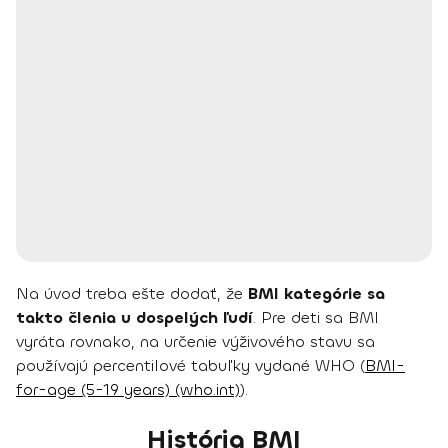
Na úvod treba ešte dodať, že
BMI kategórie sa
takto členia u dospelých ľudí
. Pre deti sa BMI
vyráta rovnako, na určenie výživového stavu sa
používajú percentilové tabuľky vydané WHO (
BMI-
for-age (5-19 years) (who.int)
).
História BMI