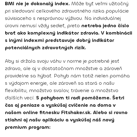
BMI nie je dokonalý index.
Môže byť veľmi užitočný
pri sledovaní celkového zdravotného rizika populácie
súvisiaceho s nesprávnou výživou. Na individuálnej
úrovni nemusí vždy sedieť, preto
netreba jedno číslo
brať ako komplexný indikátor zdravia. V kombinácii
s inými indexmi predstavuje dobrý indikátor
potenciálnych zdravotných rizík.
Aby si držala svoju váhu v norme je potrebné jesť
zdravo, ale aj v dostatočnom množstve a zároveň
pravidelne sa hýbať. Pohyb nám totiž nielen pomáha
s výdajom energie, ale zároveň sa stará o našu
flexibilitu, množstvo svalov, trávenie a množstvo
ďalších vecí.
S pohybom ti radi pomôžeme. Šetri
čas aj peniaze a vyskúšaj cvičenie na doma v
našom online fitnesku Fitshaker.sk. Alebo si rovno
stiahni aj našu aplikáciu a vyskúšaj náš nový
premium program: