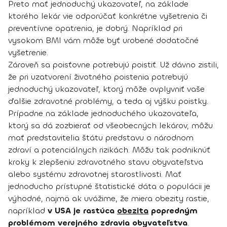
Preto mať jednoduchý ukazovateľ, na základe
ktorého lekár vie odporúčať konkrétne vyšetrenia či
preventívne opatrenia, je dobrý. Napríklad pri
vysokom BMI vám môže byť urobené dodatočné
vyšetrenie.
Zároveň sa poisťovne potrebujú poistiť. Už dávno zistili,
že pri uzatvorení životného poistenia potrebujú
jednoduchý ukazovateľ, ktorý môže ovplyvniť vaše
ďalšie zdravotné problémy, a teda aj výšku poistky.
Prípadne na základe jednoduchého ukazovateľa,
ktorý sa dá zozbierať od všeobecných lekárov, môžu
mať predstavitelia štátu predstavu o národnom
zdraví a potenciálnych rizikách. Môžu tak podniknúť
kroky k zlepšeniu zdravotného stavu obyvateľstva
alebo systému zdravotnej starostlivosti. Mať
jednoducho prístupné štatistické dáta o populácii je
výhodné, najmä ak uvážime, že miera obezity rastie,
napríklad
v USA je rastúca
obezita
popredným
problémom verejného zdravia obyvateľstva
.