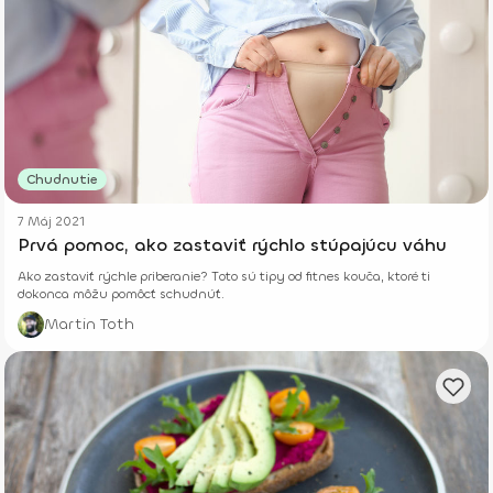
Chudnutie
7 Máj 2021
Prvá pomoc, ako zastaviť rýchlo stúpajúcu váhu
Ako zastaviť rýchle priberanie? Toto sú tipy od fitnes kouča, ktoré ti
dokonca môžu pomôcť schudnúť.
Martin Toth