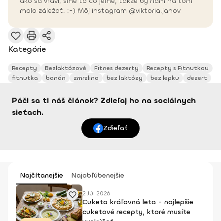
ako sa vraví, sme to čo jeme, takže by nám na tom
malo záležať. :-) Môj instagram @viktoria.janov
Kategórie
Recepty
Bezlaktózové
Fitnes dezerty
Recepty s Fitnutkou
fitnutka
banán
zmrzlina
bez laktózy
bez lepku
dezert
Páči sa ti náš článok? Zdieľaj ho na sociálnych
sieťach.
Zdieľať
Najčítanejšie
Najobľúbenejšie
2 Júl 2026
Cuketa kráľovná leta - najlepšie
cuketové recepty, ktoré musíte