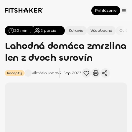
Prihlásenie
20 min
Všetky
Recepty
2
porcie
Zdravie
Všeobecné
Cvičen
Lahodná domáca zmrzlina
len z dvoch surovín
Viktória
Janov
7. Sep 2023
Recepty