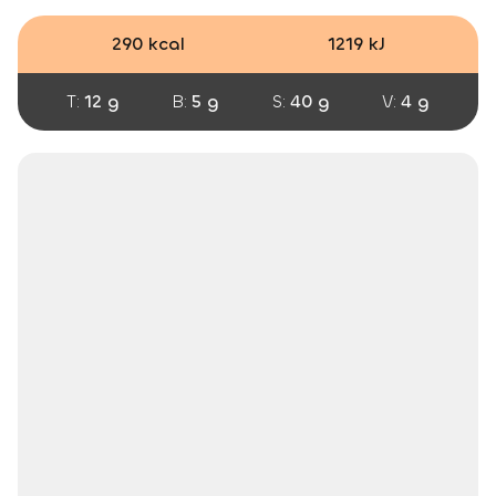
290 kcal
1219 kJ
T:
12 g
B:
5 g
S:
40 g
V:
4 g