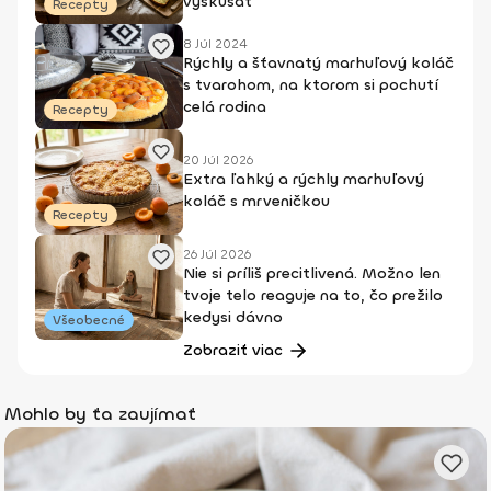
vyskúšať
Recepty
8 Júl 2024
Rýchly a šťavnatý marhuľový koláč
s tvarohom, na ktorom si pochutí
celá rodina
Recepty
20 Júl 2026
Extra ľahký a rýchly marhuľový
koláč s mrveničkou
Recepty
26 Júl 2026
Nie si príliš precitlivená. Možno len
tvoje telo reaguje na to, čo prežilo
kedysi dávno
Všeobecné
Zobraziť viac
Mohlo by ťa zaujímať