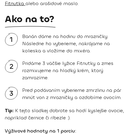
Fitnutka
alebo arašidové maslo.
Ako na to?
Banán dáme na hodinu do mrazničky.
1
Následne ho vyberieme, nakrájame na
kolieska a vložíme do mixéra.
Pridáme 3 väčšie lyžice Fitnutky a zmes
2
rozmixujeme na hladký krém, ktorý
zamrazíme.
Pred podávaním vyberieme zmrzlinu na pár
3
minút von z mrazničky a ozdobíme ovocím.
Tip:
K tejto sladkej dobrote sa hodí kyslejšie ovocie,
napríklad černice či ríbezle :).
Výživové hodnoty na 1 porciu: