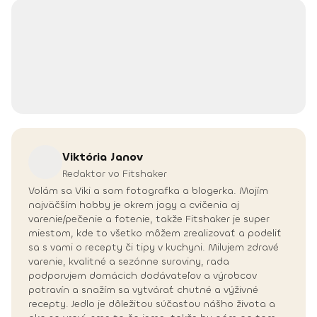
Viktória
Janov
Redaktor vo Fitshaker
Volám sa Viki a som fotografka a blogerka. Mojím
najväčším hobby je okrem jogy a cvičenia aj
varenie/pečenie a fotenie, takže Fitshaker je super
miestom, kde to všetko môžem zrealizovať a podeliť
sa s vami o recepty či tipy v kuchyni. Milujem zdravé
varenie, kvalitné a sezónne suroviny, rada
podporujem domácich dodávateľov a výrobcov
potravín a snažím sa vytvárať chutné a výživné
recepty. Jedlo je dôležitou súčasťou nášho života a