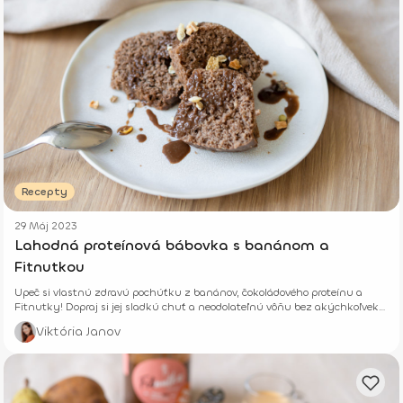
Recepty
29 Máj 2023
Lahodná proteínová bábovka s banánom a
Fitnutkou
Upeč si vlastnú zdravú pochúťku z banánov, čokoládového proteínu a
Fitnutky! Dopraj si jej sladkú chuť a neodolateľnú vôňu bez akýchkoľvek
výčitiek pri kávičke alebo na cestách. Určite zachutí nielen tebe, ale aj celej
Viktória Janov
tvojej rodinke.