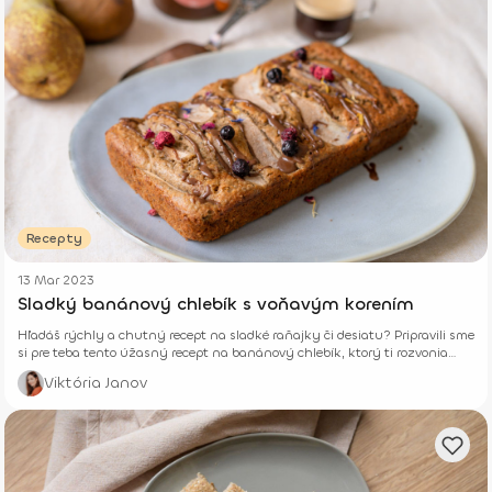
Recepty
13 Mar 2023
Sladký banánový chlebík s voňavým korením
Hľadáš rýchly a chutný recept na sladké raňajky či desiatu? Pripravili sme
si pre teba tento úžasný recept na banánový chlebík, ktorý ti rozvonia
celú domácnosť. Na konci ho môžeš ešte obohatiť ovocím či našou
Viktória Janov
výbornou Fitnutkou.